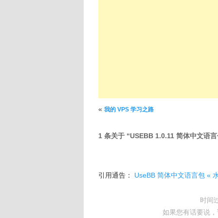
文章导航
«
我的 VPS 学习之路
1 条关于 “
USEBB 1.0.11 简体中文语
引用通告：
UseBB 简体中文语言包 «
时间
如果您有话要说，