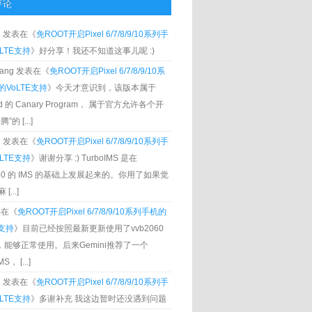
评论
g
发表在《
免ROOT开启Pixel 6/7/8/9/10系列手
LTE支持
》好分享！我还不知道这事儿呢 :)
Zhang 发表在《
免ROOT开启Pixel 6/7/8/9/10系
VoLTE支持
》今天才意识到，该版本属于
oid 的 Canary Program， 属于官方允许各个开
”的 [...]
g
发表在《
免ROOT开启Pixel 6/7/8/9/10系列手
LTE支持
》谢谢分享 :) TurboIMS 是在
060 的 IMS 的基础上发展起来的。你用了如果觉
[...]
发表在《
免ROOT开启Pixel 6/7/8/9/10系列手机的
E支持
》目前已经按照最新更新使用了vvb2060
S，能够正常使用。后来Gemini推荐了一个
S， [...]
g
发表在《
免ROOT开启Pixel 6/7/8/9/10系列手
LTE支持
》多谢补充 我这边暂时还没遇到问题