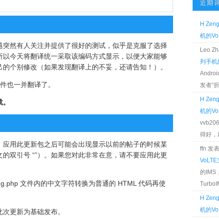
近期
H Zen
机的Vo
题突然有人关注并提供了很好的测试，似乎是克服了选择
Leo 
所以今天将翻译统一采取该编码方式显示，以便大家能够
列手机的
己的个别修改（如果发现翻译上的不妥，还请告知！）。
Andr
文件也一并翻译了。
发者“折腾
H Zen
载。
机的Vo
vvb2
得好，麻 
，应用此更新包之后可能会出现显示以前的帖子的时候某
ffn 
的双引号 “”）。如果您对此非常在意，请不要应用此更
VoLT
的IM
ng.php 文件内的中文字符转换为普通的 HTML 代码再使
TurboIM
H Zen
机的Vo
此次更新为基础发布。