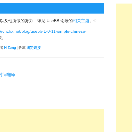
及他所做的努力！详见 UseBB 论坛的
相关主题
。
©
://cnzhx.net/blog/usebb-1-0-11-simple-chinese-
接。
作者
H Zeng
| 收藏
固定链接
期时间翻译