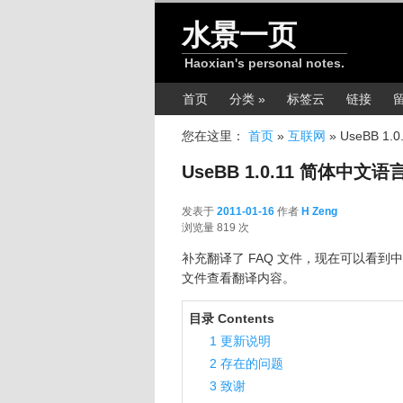
跳转至正文
水景一页
Haoxian's personal notes.
主菜单
首页
分类 »
标签云
链接
您在这里：
首页
»
互联网
»
UseBB 1
UseBB 1.0.11 简体中文
发表于
2011-01-16
作者
H Zeng
2011-01-16
浏览量 819 次
补充翻译了 FAQ 文件，现在可以看
文件查看翻译内容。
目录 Contents
1
更新说明
2
存在的问题
3
致谢