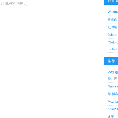
最新
谢谢您的理解 :-)
Wind
将桌面切换
赶时髦 
Jetson
“Noto 
no spa
推荐
VPS 服
验
。现
Name
聚·博
Mozi
openS
水景一