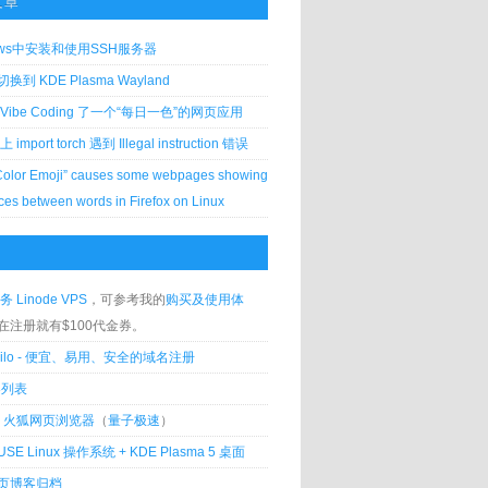
文章
ows中安装和使用SSH服务器
到 KDE Plasma Wayland
Vibe Coding 了一个“每日一色”的网页应用
 上 import torch 遇到 Illegal instruction 错误
Color Emoji” causes some webpages showing
ces between words in Firefox on Linux
务 Linode VPS
，可参考我的
购买及使用体
在注册就有$100代金券。
silo - 便宜、易用、安全的域名注册
客列表
lla 火狐网页浏览器
（
量子极速
）
USE Linux 操作系统 + KDE Plasma 5 桌面
页博客归档