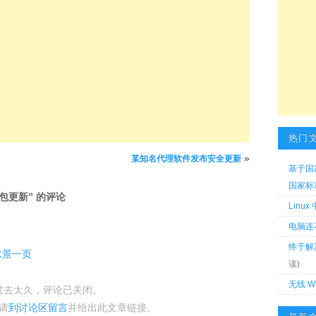
热门
»
某知名代理软件发布安全更新
基于国
国家标准 
言包更新
” 的评论
Linu
电脑连
终于解
 水景一页
读)
无线 W
过去太久，评论已关闭。
请
到讨论区留言
并给出此文章链接。