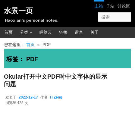
跳转至正文
跳转至边栏
网站导航
主站
子站
讨论区
水景一页
Haoxian's personal notes.
主菜单
首页
分类 »
标签云
链接
留言
关于
您在这里：
首页
»
PDF
标签：
PDF
Okular打开中文PDF时中文字体的显示
问题
发表于
2022-12-17
作者
H Zeng
2022-12-17
浏览量 425 次