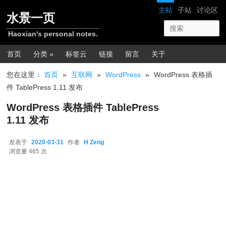
跳转至正文
网站导航
主站
子站
讨论区
水景一页
Haoxian's personal notes.
主菜单
首页
分类 »
标签云
链接
留言
关于
您在这里：
首页
»
互联网
»
WordPress
»
WordPress 表格插
件 TablePress 1.11 发布
WordPress 表格插件 TablePress
1.11 发布
发表于
2020-03-31
作者
H Zeng
2020-03-31
浏览量 465 次