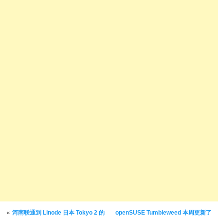
文章导航
«
河南联通到 Linode 日本 Tokyo 2 的
openSUSE Tumbleweed 本周更新了