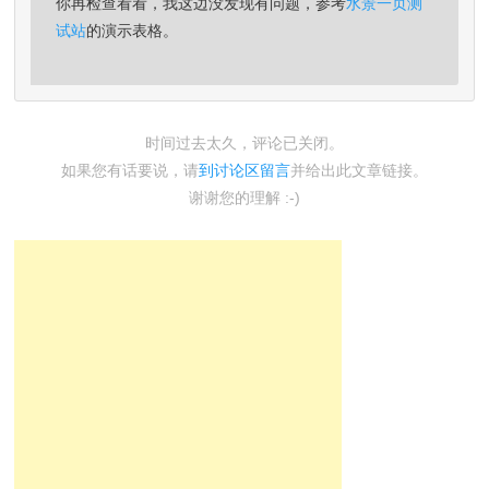
你再检查看看，我这边没发现有问题，参考
水景一页测
试站
的演示表格。
时间过去太久，评论已关闭。
如果您有话要说，请
到讨论区留言
并给出此文章链接。
谢谢您的理解 :-)