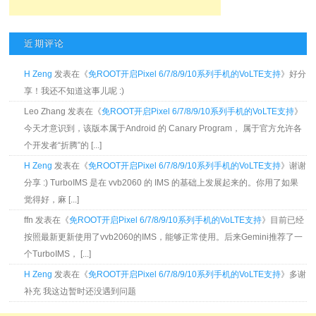
近期评论
H Zeng
发表在《
免ROOT开启Pixel 6/7/8/9/10系列手机的VoLTE支持
》好分
享！我还不知道这事儿呢 :)
Leo Zhang 发表在《
免ROOT开启Pixel 6/7/8/9/10系列手机的VoLTE支持
》
今天才意识到，该版本属于Android 的 Canary Program， 属于官方允许各
个开发者“折腾”的 [...]
H Zeng
发表在《
免ROOT开启Pixel 6/7/8/9/10系列手机的VoLTE支持
》谢谢
分享 :) TurboIMS 是在 vvb2060 的 IMS 的基础上发展起来的。你用了如果
觉得好，麻 [...]
ffn 发表在《
免ROOT开启Pixel 6/7/8/9/10系列手机的VoLTE支持
》目前已经
按照最新更新使用了vvb2060的IMS，能够正常使用。后来Gemini推荐了一
个TurboIMS， [...]
H Zeng
发表在《
免ROOT开启Pixel 6/7/8/9/10系列手机的VoLTE支持
》多谢
补充 我这边暂时还没遇到问题