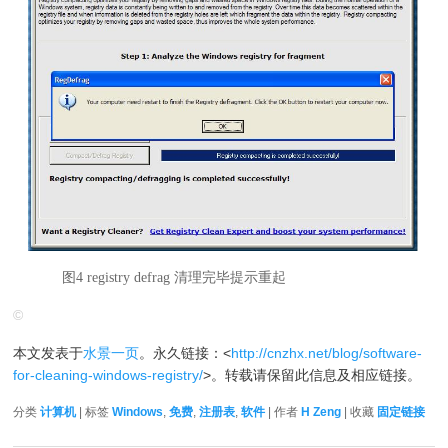
图4 registry defrag 清理完毕提示重起
©
本文发表于
水景一页
。永久链接：<
http://cnzhx.net/blog/software-
for-cleaning-windows-registry/
>。转载请保留此信息及相应链接。
分类
计算机
| 标签
Windows
,
免费
,
注册表
,
软件
| 作者
H Zeng
| 收藏
固定链接