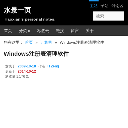
跳转至正文
网站导航
主站
子站
讨论区
水景一页
Haoxian's personal notes.
主菜单
首页
分类 »
标签云
链接
留言
关于
您在这里：
首页
»
计算机
»
Windows注册表清理软件
Windows注册表清理软件
发表于
2009-10-18
作者
H Zeng
更新于
2014-10-12
浏览量 1,176 次