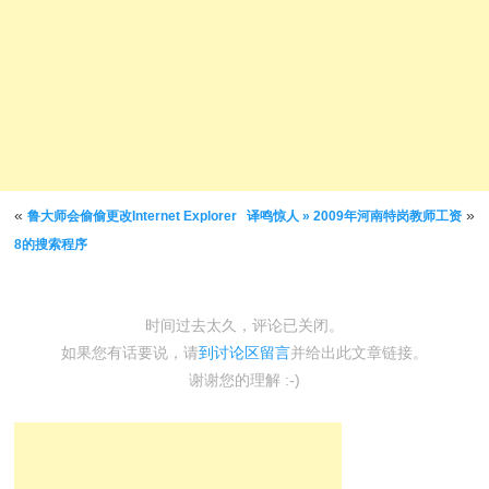
文章导航
«
»
鲁大师会偷偷更改Internet Explorer
译鸣惊人 » 2009年河南特岗教师工资
8的搜索程序
时间过去太久，评论已关闭。
如果您有话要说，请
到讨论区留言
并给出此文章链接。
谢谢您的理解 :-)