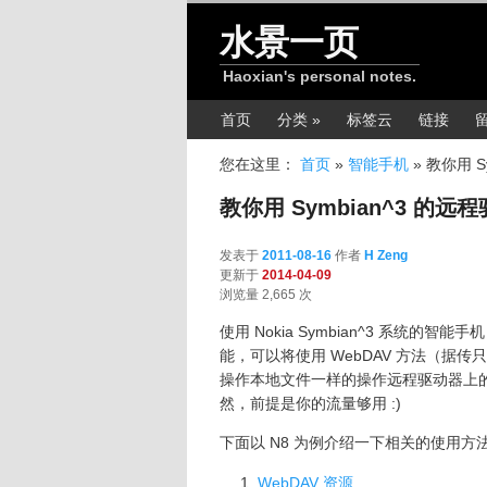
跳转至正文
水景一页
Haoxian's personal notes.
主菜单
首页
分类 »
标签云
链接
您在这里：
首页
»
智能手机
»
教你用 S
教你用 Symbian^3 的远
发表于
2011-08-16
作者
H Zeng
更新于
2014-04-09
浏览量 2,665 次
使用 Nokia Symbian^3 系统的智能
能，可以将使用 WebDAV 方法（
操作本地文件一样的操作远程驱动器上
然，前提是你的流量够用 :)
下面以 N8 为例介绍一下相关的使用
WebDAV 资源