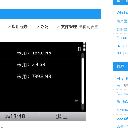
最新
Wind
将桌面切换
——>
应用程序
——>
办公
——>
文件管理
”里看到设置
赶时髦 
Jetson
“Noto 
no spa
推荐
VPS 服
验
。现
Name
聚·博
Mozi
openS
水景一