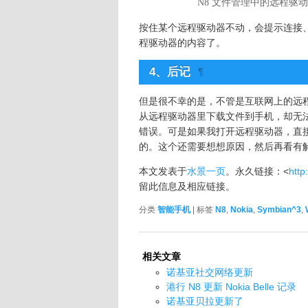
N8 文件管理中的远程驱
按住某个远程驱动器不动，会提示连接
程驱动器的内容了。
4、
后记
¶
但是很不幸的是，不管是互联网上的远
从远程驱动器里下载文件到手机，却无法
错误。可是如果我打开远程驱动器，直
的。这个还需要想想原因，然后再看有
本文发表于
水景一页
。永久链接：<
http
留此信息及相应链接。
分类
智能手机
| 标签
N8
,
Nokia
,
Symbian^3
,
相关文章
诺基亚社交网络更新
港行 N8 更新 Nokia Belle 记录
诺基亚贝拉更新了