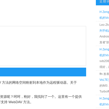
近期
H Zen
机的Vo
Leo 
列手机的
Andr
发者“折腾
H Zen
机的Vo
vvb2
得好，麻 
ffn 
VoLT
AV 方法的网络空间映射到本地作为远程驱动器。关于
的IM
TurboIM
 的资源呢？呵呵，刚好，我找到了一个。这里有一个提供
H Zen
支持 WebDAV 方法。
机的Vo