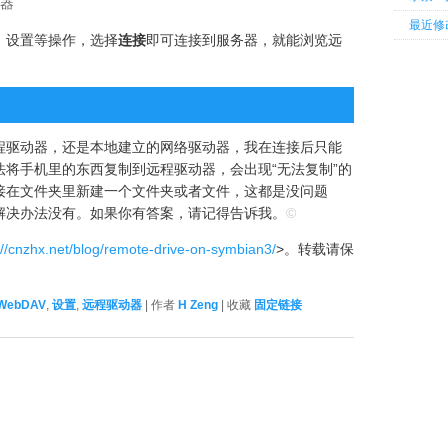
动器
最近修
、设置等操作，选择
连接
即可连接到服务器，就能浏览远
程驱动器，还是本地建立的网络驱动器，我在连接后只能
将手机里的东西复制到远程驱动器，会出现“无法复制”的
接在文件夹里新建一个文件夹或者文件，这都是没问题
解决办法没有。如果你有答案，请记得告诉我。
©
://cnzhx.net/blog/remote-drive-on-symbian3/
>。转载请保
WebDAV
,
设置
,
远程驱动器
| 作者
H Zeng
| 收藏
固定链接