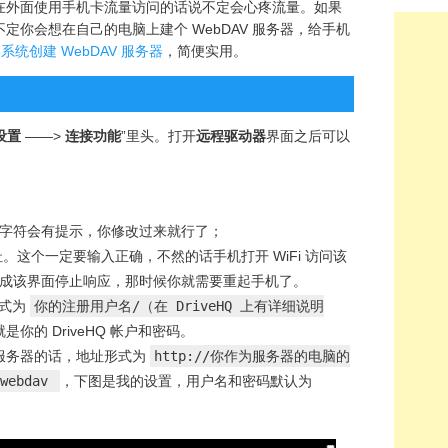
在外面使用手机卡流量访问的话说不定会心疼流量。如果
定你会想在自己的电脑上建个 WebDAV 服务器，给手机
ws 系统创建 WebDAV 服务器
，简便实用。
设置
——>
连接功能
”里头。打开
远程驱动器
界面之后可以
字符会有提示，你修改过来就行了；
址。这个一定要输入正确，不然的话手机打开 WiFi 访问该
成该界面停止响应，那时候你就需要重起手机了。
形式为
你的注册用户名
/（在 DriveHQ 上有详细说明
你的 DriveHQ 帐户和密码。
的服务器的话，地址形式为
http://
你作为服务器的电脑的
/webdav
，下图是我的设置，用户名和密码默认为