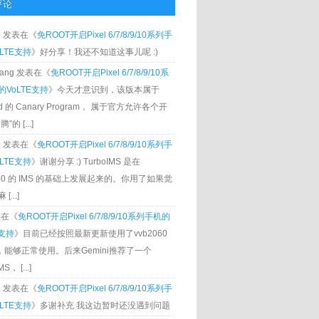
评论
g
发表在《
免ROOT开启Pixel 6/7/8/9/10系列手
LTE支持
》好分享！我还不知道这事儿呢 :)
Zhang 发表在《
免ROOT开启Pixel 6/7/8/9/10系
VoLTE支持
》今天才意识到，该版本属于
oid 的 Canary Program， 属于官方允许各个开
”的 [...]
g
发表在《
免ROOT开启Pixel 6/7/8/9/10系列手
LTE支持
》谢谢分享 :) TurboIMS 是在
060 的 IMS 的基础上发展起来的。你用了如果觉
[...]
发表在《
免ROOT开启Pixel 6/7/8/9/10系列手机的
E支持
》目前已经按照最新更新使用了vvb2060
S，能够正常使用。后来Gemini推荐了一个
S， [...]
g
发表在《
免ROOT开启Pixel 6/7/8/9/10系列手
LTE支持
》多谢补充 我这边暂时还没遇到问题