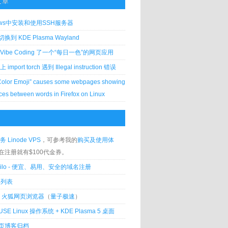
文章
ows中安装和使用SSH服务器
到 KDE Plasma Wayland
Vibe Coding 了一个“每日一色”的网页应用
 上 import torch 遇到 Illegal instruction 错误
Color Emoji” causes some webpages showing
ces between words in Firefox on Linux
务 Linode VPS
，可参考我的
购买及使用体
在注册就有$100代金券。
silo - 便宜、易用、安全的域名注册
客列表
lla 火狐网页浏览器
（
量子极速
）
USE Linux 操作系统 + KDE Plasma 5 桌面
页博客归档