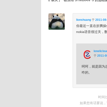
2 条关于 “
教你用 SYMBIAN^3 的远
lionshuang
于
2011-08-
你最近一直在折腾操
nokia语音很过关
loneliclou
于
2011-0
呵呵，就是因为总
咋的。
时间
如果您有话要说，