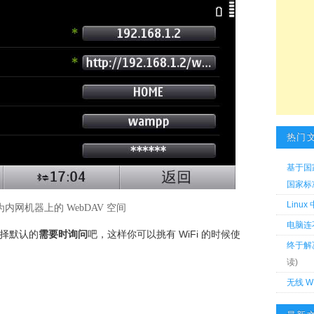
热门
基于国
国家标准 
Linu
内网机器上的 WebDAV 空间
电脑连
择默认的
需要时询问
吧，这样你可以挑有 WiFi 的时候使
终于解
读)
无线 W