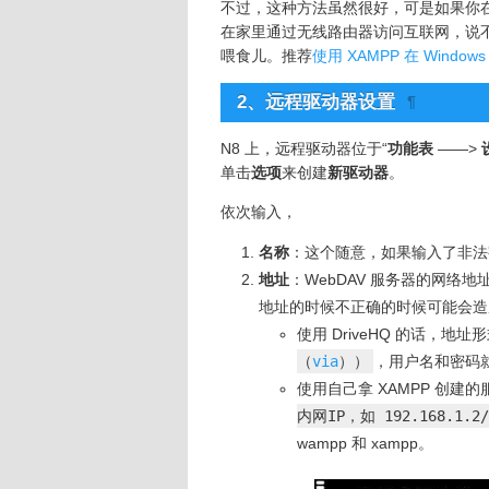
不过，这种方法虽然很好，可是如果你
在家里通过无线路由器访问互联网，说不
喂食儿。推荐
使用 XAMPP 在 Windo
2、
远程驱动器设置
¶
N8 上，远程驱动器位于“
功能表
——>
单击
选项
来创建
新驱动器
。
依次输入，
名称
：这个随意，如果输入了非法
地址
：WebDAV 服务器的网络地
地址的时候不正确的时候可能会造
使用 DriveHQ 的话，地址
（
via
））
，用户名和密码就是
使用自己拿 XAMPP 创建
内网IP，如 192.168.1.2
wampp 和 xampp。