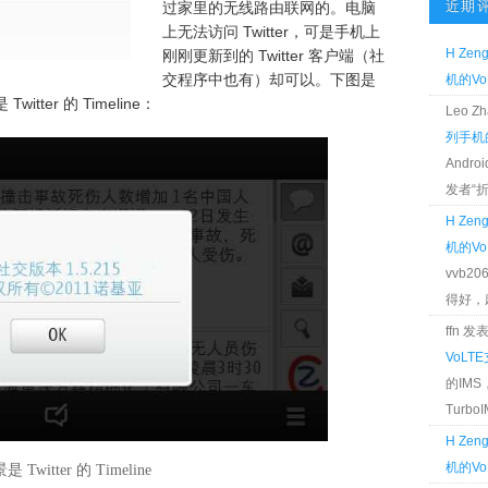
近期
过家里的无线路由联网的。电脑
上无法访问 Twitter，可是手机上
H Zen
刚刚更新到的 Twitter 客户端（社
交程序中也有）却可以。下图是
机的Vo
tter 的 Timeline：
Leo 
列手机的
Andr
发者“折腾
H Zen
机的Vo
vvb2
得好，麻 
ffn 
VoLT
的IM
TurboIM
H Zen
机的Vo
tter 的 Timeline