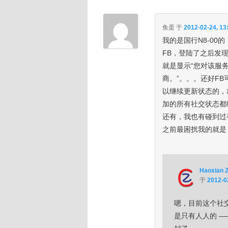
鱼蛋
于
2012-02-24, 13
我的是国行N8-00
FB，登陆了之后发
就是显示“您对该服
商。”。。。还好F
以继续更新状态的，
加的所有社交状态都
还有，我也有碰到过
之前最困扰我的就是
Haoxian 
于
2012-0
嗯，目前这个社
是只有人人的 ——