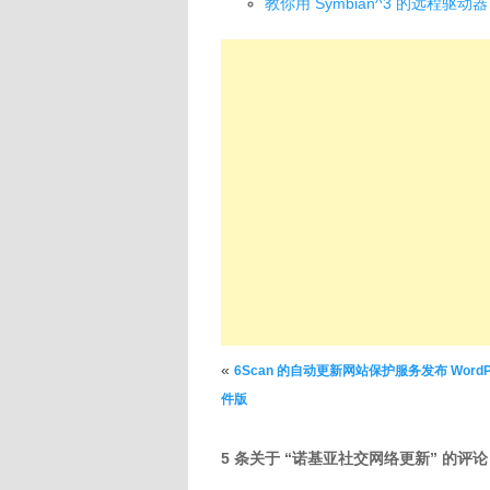
教你用 Symbian^3 的远程驱动器
文章导航
«
6Scan 的自动更新网站保护服务发布 WordPr
件版
5 条关于 “
诺基亚社交网络更新
” 的评论