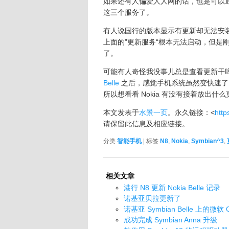
如果还有人偏爱人人网的话，也是可以通过
这三个服务了。
有人说国行的版本显示有更新却无法安装
上面的”更新服务“根本无法启动，但是
了。
可能有人奇怪我没事儿总是查看更新干吗。
Belle
之后，感觉手机系统虽然变快速了
所以想看看 Nokia 有没有接着放出
本文发表于
水景一页
。永久链接：<
http
请保留此信息及相应链接。
分类
智能手机
| 标签
N8
,
Nokia
,
Symbian^3
,
相关文章
港行 N8 更新 Nokia Belle 记录
诺基亚贝拉更新了
诺基亚 Symbian Belle 上的微
成功完成 Symbian Anna 升级