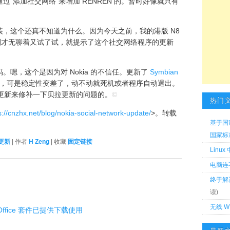
”添加社交网络“来增加 RENREN 的。暂时好像就只有
，这个还真不知道为什么。因为今天之前，我的港版 N8
刚才无聊着又试了试，就提示了这个社交网络程序的更新
嗯，这个是因为对 Nokia 的不信任。更新了
Symbian
，可是稳定性变差了，动不动就死机或者程序自动退出。
什么更新来修补一下贝拉更新的问题的。
©
热门
s://cnzhx.net/blog/nokia-social-network-update/
>。转载
基于国
国家标准 
更新
| 作者
H Zeng
| 收藏
固定链接
Linu
电脑连
终于解
读)
无线 W
软 Office 套件已提供下载使用