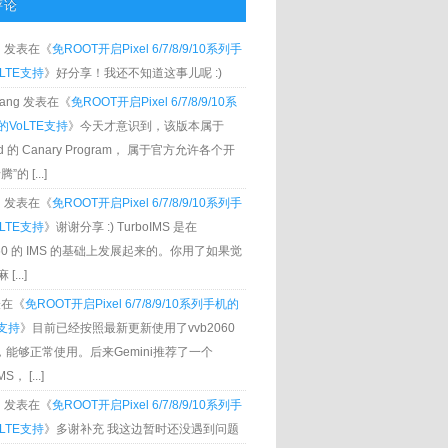
评论
g
发表在《
免ROOT开启Pixel 6/7/8/9/10系列手
LTE支持
》好分享！我还不知道这事儿呢 :)
Zhang 发表在《
免ROOT开启Pixel 6/7/8/9/10系
VoLTE支持
》今天才意识到，该版本属于
oid 的 Canary Program， 属于官方允许各个开
”的 [...]
g
发表在《
免ROOT开启Pixel 6/7/8/9/10系列手
LTE支持
》谢谢分享 :) TurboIMS 是在
060 的 IMS 的基础上发展起来的。你用了如果觉
[...]
发表在《
免ROOT开启Pixel 6/7/8/9/10系列手机的
E支持
》目前已经按照最新更新使用了vvb2060
S，能够正常使用。后来Gemini推荐了一个
S， [...]
g
发表在《
免ROOT开启Pixel 6/7/8/9/10系列手
LTE支持
》多谢补充 我这边暂时还没遇到问题