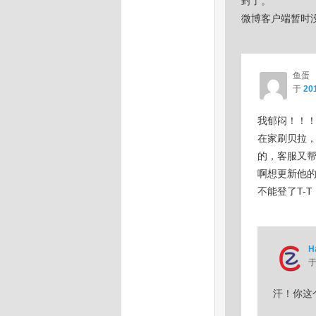
封了。
微博客户端暂时
鱼蛋
于
201
我郁闷！！
在家刷贝拉
的，客服又
啊想更新他
不能登了T-
H
汗！你这