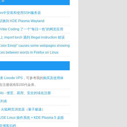
文章
ows中安装和使用SSH服务器
到 KDE Plasma Wayland
Vibe Coding 了一个“每日一色”的网页应用
 上 import torch 遇到 Illegal instruction 错误
Color Emoji” causes some webpages showing
ces between words in Firefox on Linux
务 Linode VPS
，可参考我的
购买及使用体
在注册就有$100代金券。
silo - 便宜、易用、安全的域名注册
客列表
lla 火狐网页浏览器
（
量子极速
）
USE Linux 操作系统 + KDE Plasma 5 桌面
页博客归档