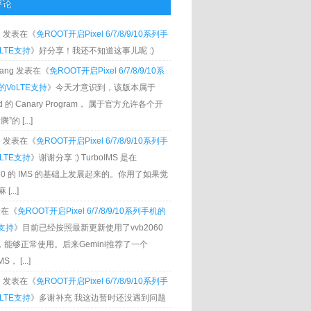
评论
g
发表在《
免ROOT开启Pixel 6/7/8/9/10系列手
LTE支持
》好分享！我还不知道这事儿呢 :)
Zhang 发表在《
免ROOT开启Pixel 6/7/8/9/10系
VoLTE支持
》今天才意识到，该版本属于
oid 的 Canary Program， 属于官方允许各个开
”的 [...]
g
发表在《
免ROOT开启Pixel 6/7/8/9/10系列手
LTE支持
》谢谢分享 :) TurboIMS 是在
060 的 IMS 的基础上发展起来的。你用了如果觉
[...]
发表在《
免ROOT开启Pixel 6/7/8/9/10系列手机的
E支持
》目前已经按照最新更新使用了vvb2060
S，能够正常使用。后来Gemini推荐了一个
S， [...]
g
发表在《
免ROOT开启Pixel 6/7/8/9/10系列手
LTE支持
》多谢补充 我这边暂时还没遇到问题