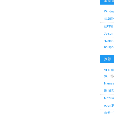
最新
Wind
将桌面切换
赶时髦 
Jetson
“Noto 
no spa
推荐
VPS 服
验
。现
Name
聚·博
Mozi
openS
水景一