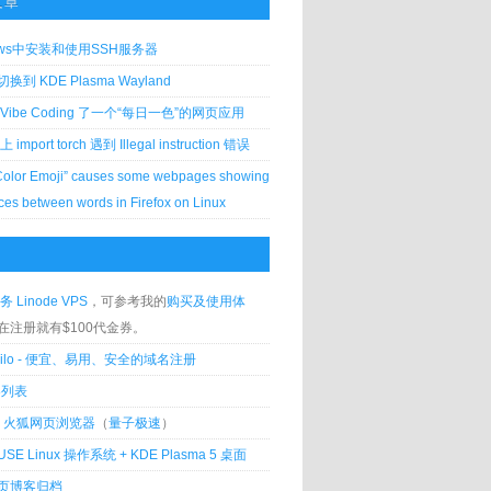
文章
ows中安装和使用SSH服务器
到 KDE Plasma Wayland
Vibe Coding 了一个“每日一色”的网页应用
 上 import torch 遇到 Illegal instruction 错误
Color Emoji” causes some webpages showing
ces between words in Firefox on Linux
务 Linode VPS
，可参考我的
购买及使用体
在注册就有$100代金券。
silo - 便宜、易用、安全的域名注册
客列表
lla 火狐网页浏览器
（
量子极速
）
USE Linux 操作系统 + KDE Plasma 5 桌面
页博客归档