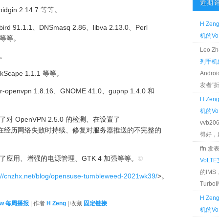
近期
idgin 2.14.7 等等。
H Zen
rd 91.1.1、DNSmasq 2.86、libva 2.13.0、Perl
机的Vo
37 等等。
Leo 
等。
列手机的
kScape 1.1.1 等等。
Andr
发者“折腾
openvpn 1.8.16、GNOME 41.0、gupnp 1.4.0 和
H Zen
机的Vo
6 修复了对 OpenVPN 2.5.0 的检测、在设置了
vvb2
时候让连接可以在经历网络失败时持续、修复对服务器推送的不完整的
得好，麻 
ffn 
应用、增强的电源管理、GTK 4 加强等等。
©
VoLT
的IM
://cnzhx.net/blog/opensuse-tumbleweed-2021wk39/
>。
TurboIM
H Zen
Tw 每周播报
| 作者
H Zeng
| 收藏
固定链接
机的Vo