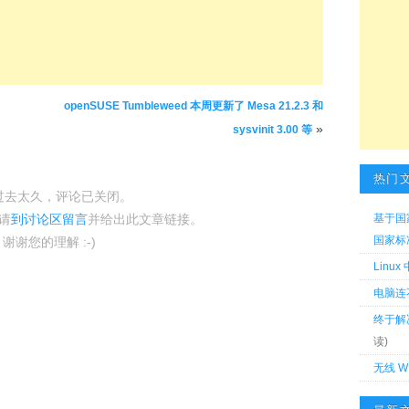
openSUSE Tumbleweed 本周更新了 Mesa 21.2.3 和
»
sysvinit 3.00 等
热门
过去太久，评论已关闭。
请
到讨论区留言
并给出此文章链接。
基于国
国家标准 
谢谢您的理解 :-)
Linu
电脑连
终于解
读)
无线 W