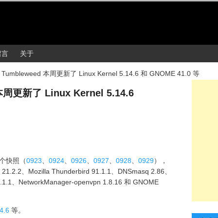
留言
关于
 Tumbleweed 本周更新了 Linux Kernel 5.14.6 和 GNOME 41.0 等
周更新了 Linux Kernel 5.14.6
6 个快照（
0923
、
0924
、
0926
、
0927
、
0928
、
0929
），
1.2.2、Mozilla Thunderbird 91.1.1、DNSmasq 2.86、
 1.1.1、NetworkManager-openvpn 1.8.16 和 GNOME
4.6
等。