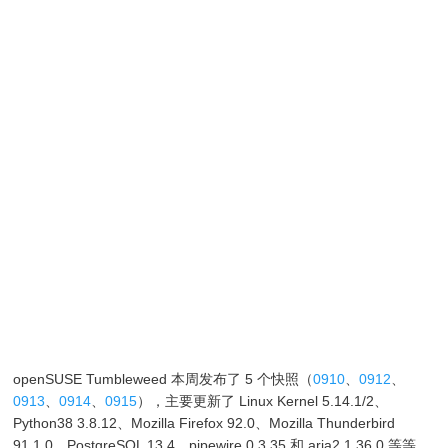
openSUSE Tumbleweed 本周发布了 5 个快照（
0910
、
0912
、
0913
、
0914
、
0915
），主要更新了 Linux Kernel 5.14.1/2、
Python38 3.8.12、Mozilla Firefox 92.0、Mozilla Thunderbird
91.1.0、PostgreSQL 13.4、pipewire 0.3.35 和 aria2 1.36.0 等等。