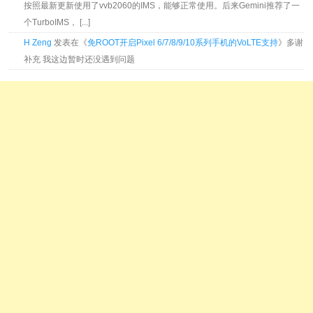
按照最新更新使用了vvb2060的IMS，能够正常使用。后来Gemini推荐了一
个TurboIMS， [...]
H Zeng
发表在《
免ROOT开启Pixel 6/7/8/9/10系列手机的VoLTE支持
》多谢
补充 我这边暂时还没遇到问题