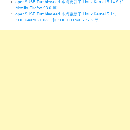
openSUSE Tumbleweed 本周更新了 Linux Kernel 5.14.9 和
Mozilla Firefox 93.0 等
openSUSE Tumbleweed 本周更新了 Linux Kernel 5.14、
KDE Gears 21.08.1 和 KDE Plasma 5.22.5 等