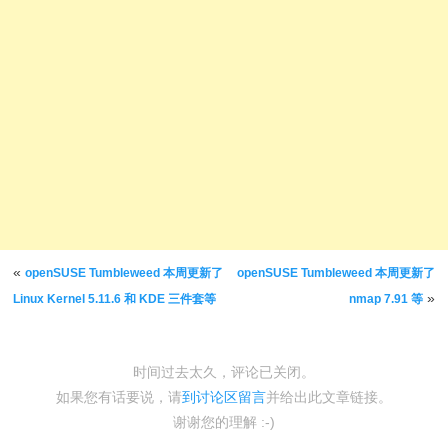
文章导航
«
openSUSE Tumbleweed 本周更新了
openSUSE Tumbleweed 本周更新了
»
Linux Kernel 5.11.6 和 KDE 三件套等
nmap 7.91 等
时间过去太久，评论已关闭。
如果您有话要说，请
到讨论区留言
并给出此文章链接。
谢谢您的理解 :-)