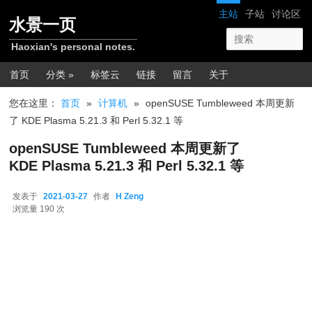
跳转至正文
网站导航
主站
子站
讨论区
水景一页
Haoxian's personal notes.
主菜单
首页
分类 »
标签云
链接
留言
关于
您在这里：
首页
»
计算机
»
openSUSE Tumbleweed 本周更新
了 KDE Plasma 5.21.3 和 Perl 5.32.1 等
openSUSE Tumbleweed 本周更新了
KDE Plasma 5.21.3 和 Perl 5.32.1 等
发表于
2021-03-27
作者
H Zeng
2021-03-27
浏览量 190 次