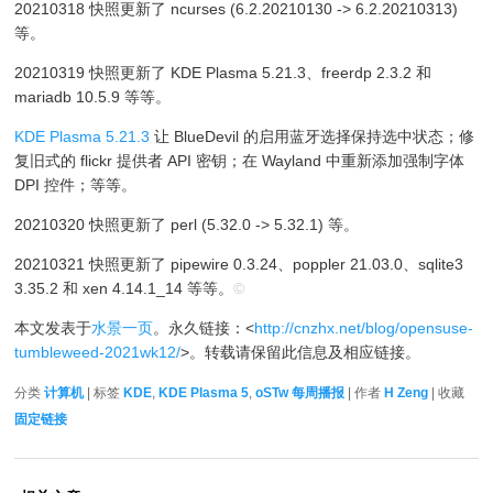
20210318 快照更新了 ncurses (6.2.20210130 -> 6.2.20210313)
等。
20210319 快照更新了 KDE Plasma 5.21.3、freerdp 2.3.2 和
mariadb 10.5.9 等等。
KDE Plasma 5.21.3
让 BlueDevil 的启用蓝牙选择保持选中状态；修
复旧式的 flickr 提供者 API 密钥；在 Wayland 中重新添加强制字体
DPI 控件；等等。
20210320 快照更新了 perl (5.32.0 -> 5.32.1) 等。
20210321 快照更新了 pipewire 0.3.24、poppler 21.03.0、sqlite3
3.35.2 和 xen 4.14.1_14 等等。
©
本文发表于
水景一页
。永久链接：<
http://cnzhx.net/blog/opensuse-
tumbleweed-2021wk12/
>。转载请保留此信息及相应链接。
分类
计算机
| 标签
KDE
,
KDE Plasma 5
,
oSTw 每周播报
| 作者
H Zeng
| 收藏
固定链接