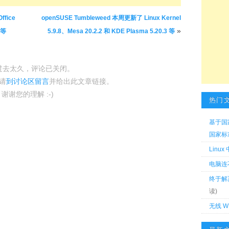
ffice
openSUSE Tumbleweed 本周更新了 Linux Kernel
»
 等
5.9.8、Mesa 20.2.2 和 KDE Plasma 5.20.3 等
过去太久，评论已关闭。
请
到讨论区留言
并给出此文章链接。
谢谢您的理解 :-)
热门
基于国
国家标准 
Linu
电脑连
终于解
读)
无线 W