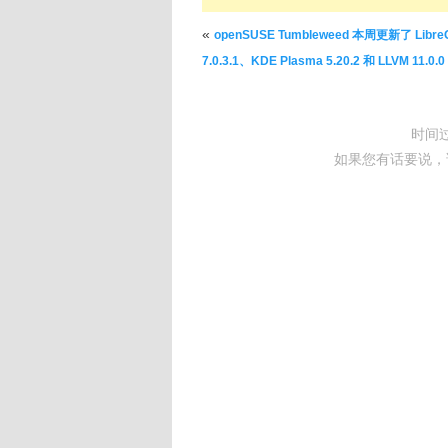
文章导航
«
openSUSE Tumbleweed 本周更新了 LibreO
7.0.3.1、KDE Plasma 5.20.2 和 LLVM 11.0.0
时间
如果您有话要说，