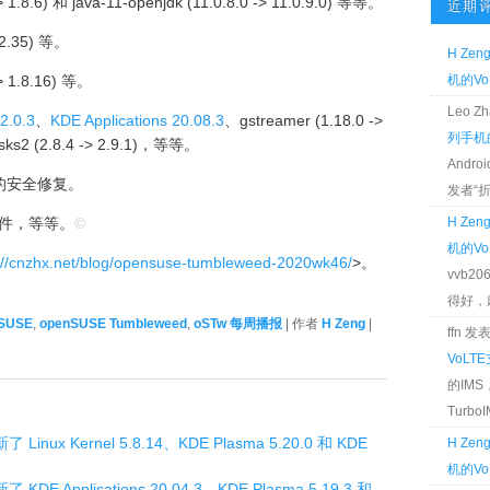
.8.6) 和 java-11-openjdk (11.0.8.0 -> 11.0.9.0) 等等。
近期
 2.35) 等。
H Zen
 1.8.16) 等。
机的Vo
Leo 
82.0.3
、
KDE Applications 20.08.3
、gstreamer (1.18.0 ->
列手机的
disks2 (2.8.4 -> 2.9.1)，等等。
Andr
的安全修复。
发者“折腾
 组件，等等。
©
H Zen
机的Vo
://cnzhx.net/blog/opensuse-tumbleweed-2020wk46/
>。
vvb2
得好，麻 
SUSE
,
openSUSE Tumbleweed
,
oSTw 每周播报
| 作者
H Zeng
|
ffn 
VoLT
的IM
TurboIM
Linux Kernel 5.8.14、KDE Plasma 5.20.0 和 KDE
H Zen
机的Vo
KDE Applications 20.04.3、KDE Plasma 5.19.3 和