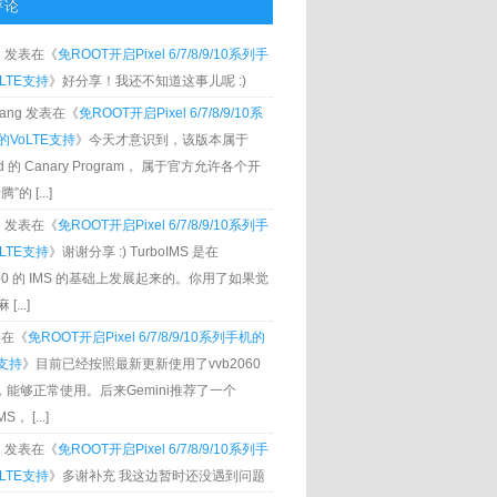
评论
g
发表在《
免ROOT开启Pixel 6/7/8/9/10系列手
LTE支持
》好分享！我还不知道这事儿呢 :)
Zhang 发表在《
免ROOT开启Pixel 6/7/8/9/10系
VoLTE支持
》今天才意识到，该版本属于
oid 的 Canary Program， 属于官方允许各个开
”的 [...]
g
发表在《
免ROOT开启Pixel 6/7/8/9/10系列手
LTE支持
》谢谢分享 :) TurboIMS 是在
060 的 IMS 的基础上发展起来的。你用了如果觉
[...]
发表在《
免ROOT开启Pixel 6/7/8/9/10系列手机的
E支持
》目前已经按照最新更新使用了vvb2060
S，能够正常使用。后来Gemini推荐了一个
S， [...]
g
发表在《
免ROOT开启Pixel 6/7/8/9/10系列手
LTE支持
》多谢补充 我这边暂时还没遇到问题