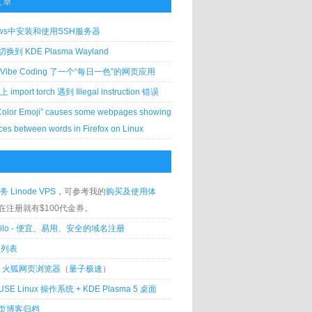
文章
ows中安装和使用SSH服务器
到 KDE Plasma Wayland
Vibe Coding 了一个“每日一色”的网页应用
 上 import torch 遇到 Illegal instruction 错误
Color Emoji” causes some webpages showing
ces between words in Firefox on Linux
务 Linode VPS
，可参考我的
购买及使用体
在注册就有$100代金券。
silo - 便宜、易用、安全的域名注册
客列表
lla 火狐网页浏览器
（
量子极速
）
USE Linux 操作系统 + KDE Plasma 5 桌面
页博客归档