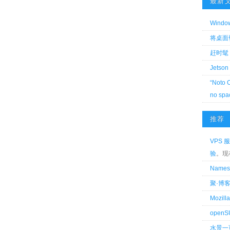
最新
Wind
将桌面切换
赶时髦 
Jetson
“Noto 
no spa
推荐
VPS 服
验
。现
Name
聚·博
Mozi
openS
水景一