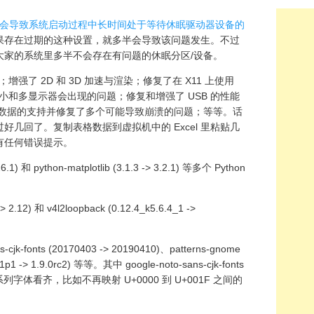
 更新可能会导致系统启动过程中长时间处于等待休眠驱动器设备的
果存在过期的这种设置，就多半会导致该问题发生。不过
大家的系统里多半不会存在有问题的休眠分区/设备。
强了 2D 和 3D 加速与渲染；修复了在 X11 上使用
大小和多显示器会出现的问题；修复和增强了 USB 的性能
L 数据的支持并修复了多个可能导致崩溃的问题；等等。话
几回了。复制表格数据到虚拟机中的 Excel 里粘贴几
有任何错误提示。
1) 和 python-matplotlib (3.1.3 -> 3.2.1) 等多个 Python
.12) 和 v4l2loopback (0.12.4_k5.6.4_1 ->
cjk-fonts (20170403 -> 20190410)、patterns-gnome
1p1 -> 1.9.0rc2) 等等。其中 google-noto-sans-cjk-fonts
系列字体看齐，比如不再映射 U+0000 到 U+001F 之间的