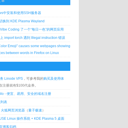
文章
ows中安装和使用SSH服务器
到 KDE Plasma Wayland
Vibe Coding 了一个“每日一色”的网页应用
 上 import torch 遇到 Illegal instruction 错误
Color Emoji” causes some webpages showing
ces between words in Firefox on Linux
务 Linode VPS
，可参考我的
购买及使用体
在注册就有$100代金券。
silo - 便宜、易用、安全的域名注册
客列表
lla 火狐网页浏览器
（
量子极速
）
USE Linux 操作系统 + KDE Plasma 5 桌面
页博客归档