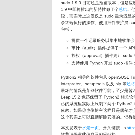
sudo 1.9.0 目前还是预览版本，但是应该
1.9 中即将推出的新特性做了个
总结
。他
段，而实际上这仅仅是 sudo 最为
录终端执行的操作、使用插件来扩展 sud
包括，
提供一个记录服务以集中地收集会
审计（audit）插件提供了一个 AP
授权（approval）插件则让 s
支持使用 Python 开发 sudo 插
Python2 相关的软件包从 openSUSE Tu
interpreter、setuptools 以及 pip 等
还将
最坏的情况是某些软件可能，至少是暂时地，
Leap 15.2 也还保留了 Python2 
己的系统里实际上只剩下两个 Python
依赖。如果你也像博主这样只是偶尔才会用到 GI
这个其实是可以直接解除安装的。记得
本文发表于
水景一页
。永久链接：<
http
转载请保留此信息及相应链接。