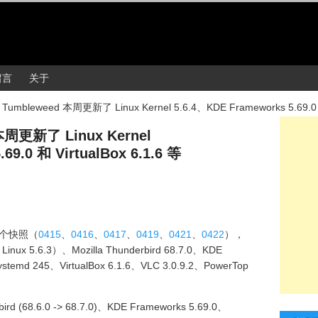
留言
关于
Tumbleweed 本周更新了 Linux Kernel 5.6.4、KDE Frameworks 5.69.0 和
本周更新了 Linux Kernel
69.0 和 VirtualBox 6.1.6 等
6 个快照（
0415
、
0416
、
0417
、
0419
、
0421
、
0422
），
nux 5.6.3）、Mozilla Thunderbird 68.7.0、KDE
ystemd 245、VirtualBox 6.1.6、VLC 3.0.9.2、PowerTop
d (68.6.0 -> 68.7.0)、KDE Frameworks 5.69.0、