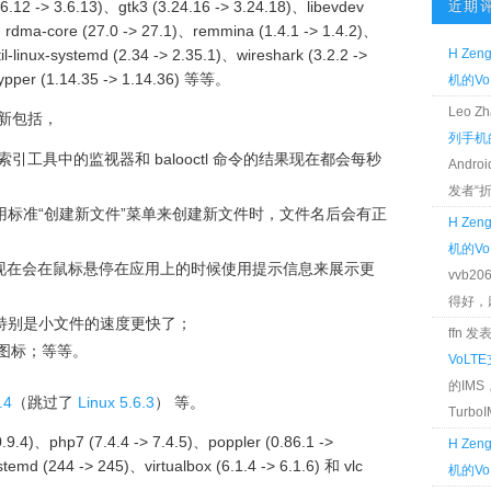
3.6.12 -> 3.6.13)、gtk3 (3.24.16 -> 3.24.18)、libevdev
近期
)、rdma-core (27.0 -> 27.1)、remmina (1.4.1 -> 1.4.2)、
til-linux-systemd (2.34 -> 2.35.1)、wireshark (3.2.2 ->
H Zen
zypper (1.14.35 -> 1.14.36) 等等。
机的Vo
Leo 
新包括，
列手机的
o 文件索引工具中的监视器和 balooctl 命令的结果现在都会每秒
Andr
发者“折腾
 应用使用标准“创建新文件”菜单来创建新文件时，文件名后会有正
H Zen
机的Vo
h…”现在会在鼠标悬停在应用上的时候使用提示信息来展示更
vvb2
得好，麻 
，特别是小文件的速度更快了；
ffn 
径图标；等等。
VoLT
的IM
.4
（跳过了
Linux 5.6.3
） 等。
TurboIM
.4)、php7 (7.4.4 -> 7.4.5)、poppler (0.86.1 ->
H Zen
emd (244 -> 245)、virtualbox (6.1.4 -> 6.1.6) 和 vlc
机的Vo