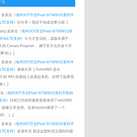
评论
g
发表在《
免ROOT开启Pixel 6/7/8/9/10系列手
LTE支持
》好分享！我还不知道这事儿呢 :)
Zhang 发表在《
免ROOT开启Pixel 6/7/8/9/10系
VoLTE支持
》今天才意识到，该版本属于
oid 的 Canary Program， 属于官方允许各个开
”的 [...]
g
发表在《
免ROOT开启Pixel 6/7/8/9/10系列手
LTE支持
》谢谢分享 :) TurboIMS 是在
060 的 IMS 的基础上发展起来的。你用了如果觉
[...]
发表在《
免ROOT开启Pixel 6/7/8/9/10系列手机的
E支持
》目前已经按照最新更新使用了vvb2060
S，能够正常使用。后来Gemini推荐了一个
S， [...]
g
发表在《
免ROOT开启Pixel 6/7/8/9/10系列手
LTE支持
》多谢补充 我这边暂时还没遇到问题