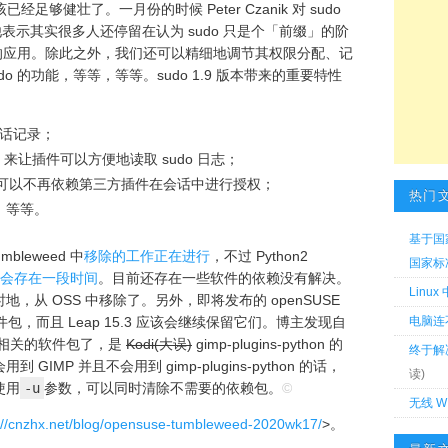
已经足够健壮了。一月份的时候 Peter Czanik 对 sudo
表示其实很多人还停留在认为 sudo 只是个「前缀」的阶
浅显的应用。除此之外，我们还可以精细地调节其权限分配、记
o 的功能，等等，等等。sudo 1.9 版本带来的重要特性
话记录；
I 来让插件可以方便地读取 sudo 日志；
udo 可以不再依赖第三方插件在会话中进行授权；
热门
件；等等。
基于国
mbleweed 中
移除的工作正在进行
，不过 Python2
国家标准 
会存在一段时间
。目前还存在一些软件的依赖没有解决。
Linu
从 OSS 中移除了。另外，即将发布的 openSUSE
相关软件包，而且 Leap 15.3 应该会继续保留它们。博主发现自
电脑连
2 相关的软件包了，是
Kodi(大误)
gimp-plugins-python 的
终于解
MP 并且不会用到 gimp-plugins-python 的话，
读)
使用
-u
参数，可以同时清除不需要的依赖包。
©
无线 W
://cnzhx.net/blog/opensuse-tumbleweed-2020wk17/
>。