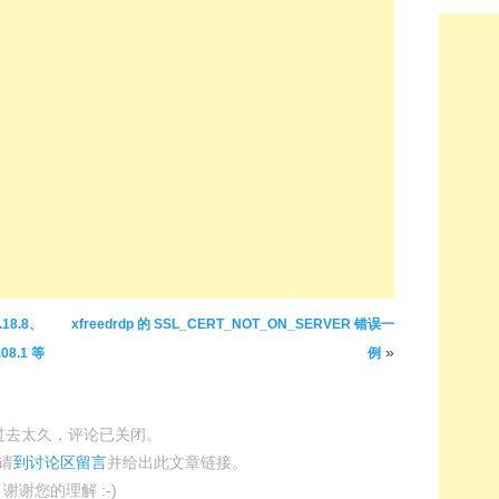
.18.8、
xfreedrdp 的 SSL_CERT_NOT_ON_SERVER 错误一
»
.08.1 等
例
过去太久，评论已关闭。
请
到讨论区留言
并给出此文章链接。
谢谢您的理解 :-)