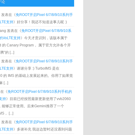
评论
g
发表在《
免ROOT开启Pixel 6/7/8/9/10系列手
LTE支持
》好分享！我还不知道这事儿呢 :)
Zhang 发表在《
免ROOT开启Pixel 6/7/8/9/10系
VoLTE支持
》今天才意识到，该版本属于
oid 的 Canary Program， 属于官方允许各个开
”的 [...]
g
发表在《
免ROOT开启Pixel 6/7/8/9/10系列手
LTE支持
》谢谢分享 :) TurboIMS 是在
060 的 IMS 的基础上发展起来的。你用了如果觉
[...]
发表在《
免ROOT开启Pixel 6/7/8/9/10系列手机的
E支持
》目前已经按照最新更新使用了vvb2060
S，能够正常使用。后来Gemini推荐了一个
S， [...]
g
发表在《
免ROOT开启Pixel 6/7/8/9/10系列手
LTE支持
》多谢补充 我这边暂时还没遇到问题