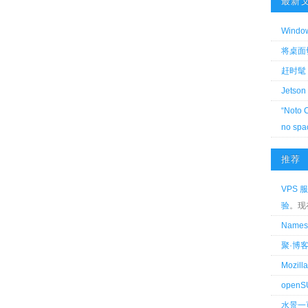
最新
Wind
将桌面切换
赶时髦 
Jetson
“Noto 
no spa
推荐
VPS 服
验
。现
Name
聚·博
Mozi
openS
水景一