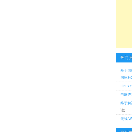
热门
基于国
国家标准 
Linu
电脑连
终于解
读)
无线 W