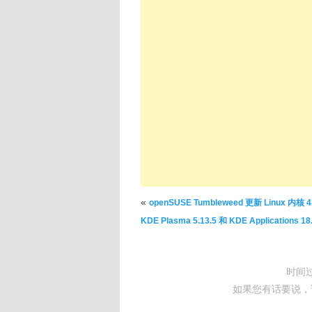
文章导航
«
openSUSE Tumbleweed 更新 Linux 内核 4
KDE Plasma 5.13.5 和 KDE Applications 18
时间
如果您有话要说，