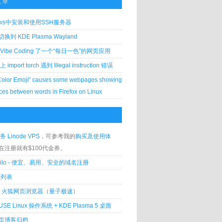
文章
ows中安装和使用SSH服务器
到 KDE Plasma Wayland
Vibe Coding 了一个“每日一色”的网页应用
 上 import torch 遇到 Illegal instruction 错误
Color Emoji” causes some webpages showing
ces between words in Firefox on Linux
务 Linode VPS
，可参考我的
购买及使用体
在注册就有$100代金券。
silo - 便宜、易用、安全的域名注册
客列表
lla 火狐网页浏览器
（
量子极速
）
USE Linux 操作系统 + KDE Plasma 5 桌面
页博客归档