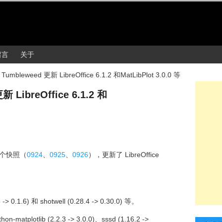
留言
关于
Tumbleweed 更新 LibreOffice 6.1.2 和MatLibPlot 3.0.0 等
 LibreOffice 6.1.2 和
3 个快照（
0924
、
0925
、
0926
），更新了 LibreOffice
。
 0.1.6) 和 shotwell (0.28.4 -> 0.30.0) 等。
-matplotlib (2.2.3 -> 3.0.0)、sssd (1.16.2 ->