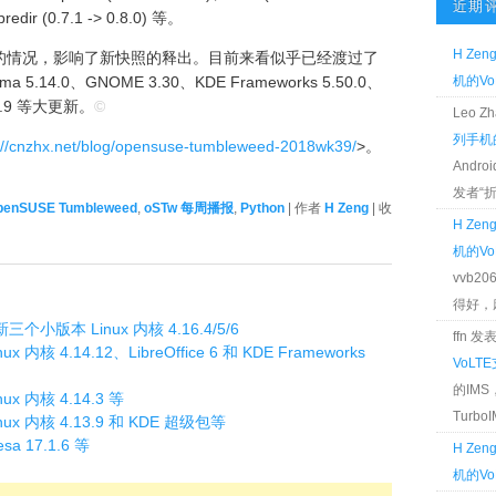
近期
redir (0.7.1 -> 0.8.0) 等。
H Zen
的情况，影响了新快照的释出。目前来看似乎已经渡过了
14.0、GNOME 3.30、KDE Frameworks 5.50.0、
机的Vo
4.18.9 等大更新。
©
Leo 
列手机的
://cnzhx.net/blog/opensuse-tumbleweed-2018wk39/
>。
Andr
发者“折腾
penSUSE Tumbleweed
,
oSTw 每周播报
,
Python
| 作者
H Zeng
| 收
H Zen
机的Vo
vvb2
得好，麻 
新三个小版本 Linux 内核 4.16.4/5/6
ffn 
ux 内核 4.14.12、LibreOffice 6 和 KDE Frameworks
VoLT
的IM
nux 内核 4.14.3 等
TurboIM
inux 内核 4.13.9 和 KDE 超级包等
sa 17.1.6 等
H Zen
机的Vo