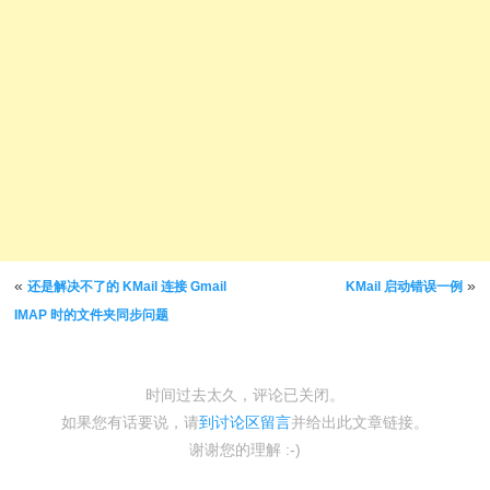
文章导航
«
»
还是解决不了的 KMail 连接 Gmail
KMail 启动错误一例
IMAP 时的文件夹同步问题
时间过去太久，评论已关闭。
如果您有话要说，请
到讨论区留言
并给出此文章链接。
谢谢您的理解 :-)