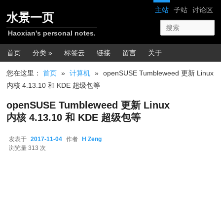
跳转至正文
网站导航
主站
子站
讨论区
水景一页
Haoxian's personal notes.
主菜单
首页
分类 »
标签云
链接
留言
关于
您在这里：
首页
»
计算机
»
openSUSE Tumbleweed 更新 Linux
内核 4.13.10 和 KDE 超级包等
openSUSE Tumbleweed 更新 Linux
内核 4.13.10 和 KDE 超级包等
发表于
2017-11-04
作者
H Zeng
2017-11-04
浏览量 313 次