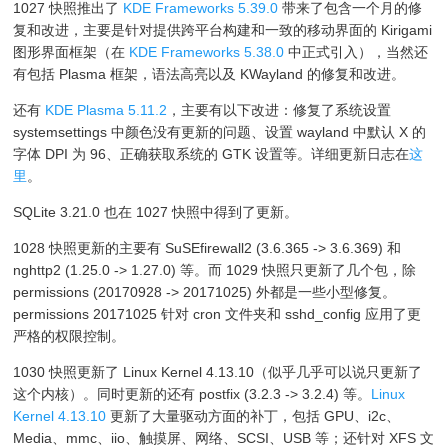
1027 快照推出了
KDE Frameworks 5.39.0
带来了包含一个月的修
复和改进，主要是针对提供跨平台构建和一致的移动界面的 Kirigami
图形界面框架（在
KDE Frameworks 5.38.0
中正式引入），当然还
有包括 Plasma 框架，语法高亮以及 KWayland 的修复和改进。
还有
KDE Plasma 5.11.2
，主要有以下改进：修复了系统设置
systemsettings 中颜色没有更新的问题、设置 wayland 中默认 X 的
字体 DPI 为 96、正确获取系统的 GTK 设置等。详细更新日志在
这
里
。
SQLite 3.21.0 也在 1027 快照中得到了更新。
1028 快照更新的主要有 SuSEfirewall2 (3.6.365 -> 3.6.369) 和
nghttp2 (1.25.0 -> 1.27.0) 等。而 1029 快照只更新了几个包，除
permissions (20170928 -> 20171025) 外都是一些小型修复。
permissions 20171025 针对 cron 文件夹和 sshd_config 应用了更
严格的权限控制。
1030 快照更新了 Linux Kernel 4.13.10（似乎几乎可以说只更新了
这个内核）。同时更新的还有 postfix (3.2.3 -> 3.2.4) 等。
Linux
Kernel 4.13.10
更新了大量驱动方面的补丁，包括 GPU、i2c、
Media、mmc、iio、触摸屏、网络、SCSI、USB 等；还针对 XFS 文