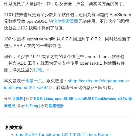
件系统做了大量修补工作；以及安全、声音、架构等方面的补丁。
1101 快照也只更新了少数几个软件包，还因为有问题的 AppStream
元数据导致 openSUSE 的
软件搜索页面
无法使用。不过这个问题很
快就在 1102 快照中得到了修复。
102 快照将 appstream-glib 从 0.7.3 回退到了 0.7.2。同时还更新了
包括 PHP 7 在内的一些软件包。
另外，至少在 1027 或者之前的某个快照中 android-tools 软件包
（包含 ADB 工具）就因为无法支持使用 openssl-1.1 构建而被移
除，详见这里的
讨论
。
©
本文发表于
水景一页
。永久链接：<
http://cnzhx.net/blog/opensuse-
tumbleweed-2017wk44/
>。转载请保留此信息及相应链接。
分类
计算机
| 标签
KDE
,
Linux
,
openSUSE
,
openSUSE Tumbleweed
,
oSTw 每
周播报
| 作者
H Zeng
| 收藏
固定链接
相关文章
openSUSE Tumbleweed 本周更新了 Linux Kernel