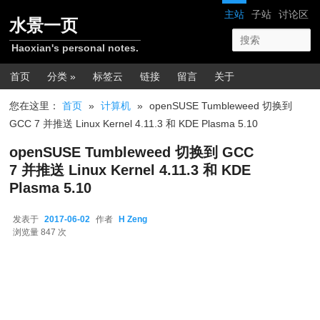
跳转至正文
网站导航
主站
子站
讨论区
水景一页
Haoxian's personal notes.
主菜单
首页
分类 »
标签云
链接
留言
关于
您在这里：
首页
»
计算机
»
openSUSE Tumbleweed 切换到
GCC 7 并推送 Linux Kernel 4.11.3 和 KDE Plasma 5.10
openSUSE Tumbleweed 切换到 GCC
7 并推送 Linux Kernel 4.11.3 和 KDE
Plasma 5.10
发表于
2017-06-02
作者
H Zeng
2017-06-02
浏览量 847 次