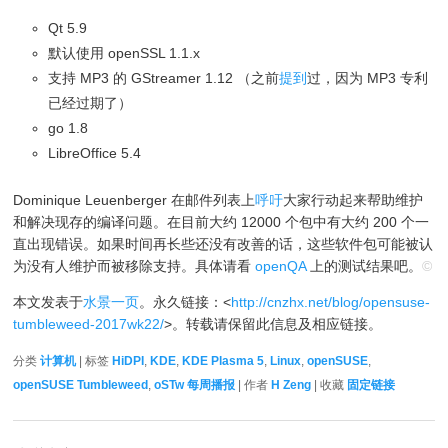
Qt 5.9
默认使用 openSSL 1.1.x
支持 MP3 的 GStreamer 1.12 （之前
提到
过，因为 MP3 专利
已经过期了）
go 1.8
LibreOffice 5.4
Dominique Leuenberger 在邮件列表上
呼吁
大家行动起来帮助维护
和解决现存的编译问题。在目前大约 12000 个包中有大约 200 个一
直出现错误。如果时间再长些还没有改善的话，这些软件包可能被认
为没有人维护而被移除支持。具体请看
openQA
上的测试结果吧。
©
本文发表于
水景一页
。永久链接：<
http://cnzhx.net/blog/opensuse-
tumbleweed-2017wk22/
>。转载请保留此信息及相应链接。
分类
计算机
| 标签
HiDPI
,
KDE
,
KDE Plasma 5
,
Linux
,
openSUSE
,
openSUSE Tumbleweed
,
oSTw 每周播报
| 作者
H Zeng
| 收藏
固定链接