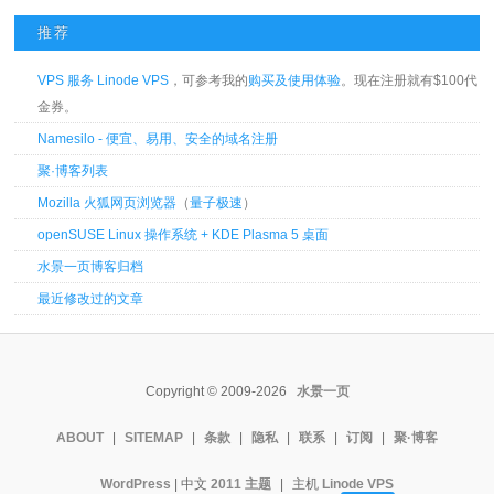
推荐
VPS 服务 Linode VPS
，可参考我的
购买及使用体验
。现在注册就有$100代
金券。
Namesilo - 便宜、易用、安全的域名注册
聚·博客列表
Mozilla 火狐网页浏览器
（
量子极速
）
openSUSE Linux 操作系统 + KDE Plasma 5 桌面
水景一页博客归档
最近修改过的文章
Copyright © 2009-2026
水景一页
ABOUT
|
SITEMAP
|
条款
|
隐私
|
联系
|
订阅
|
聚·博客
WordPress
| 中文
2011 主题
|
主机
Linode VPS