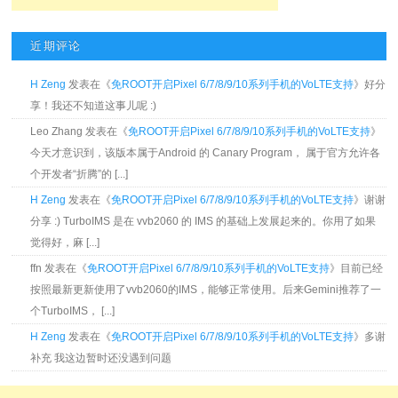
近期评论
H Zeng
发表在《
免ROOT开启Pixel 6/7/8/9/10系列手机的VoLTE支持
》好分
享！我还不知道这事儿呢 :)
Leo Zhang 发表在《
免ROOT开启Pixel 6/7/8/9/10系列手机的VoLTE支持
》
今天才意识到，该版本属于Android 的 Canary Program， 属于官方允许各
个开发者“折腾”的 [...]
H Zeng
发表在《
免ROOT开启Pixel 6/7/8/9/10系列手机的VoLTE支持
》谢谢
分享 :) TurboIMS 是在 vvb2060 的 IMS 的基础上发展起来的。你用了如果
觉得好，麻 [...]
ffn 发表在《
免ROOT开启Pixel 6/7/8/9/10系列手机的VoLTE支持
》目前已经
按照最新更新使用了vvb2060的IMS，能够正常使用。后来Gemini推荐了一
个TurboIMS， [...]
H Zeng
发表在《
免ROOT开启Pixel 6/7/8/9/10系列手机的VoLTE支持
》多谢
补充 我这边暂时还没遇到问题