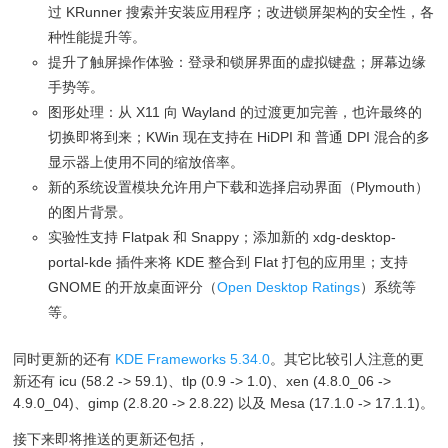
过 KRunner 搜索并安装应用程序；改进锁屏架构的安全性，各
种性能提升等。
提升了触屏操作体验：登录和锁屏界面的虚拟键盘；屏幕边缘
手势等。
图形处理：从 X11 向 Wayland 的过渡更加完善，也许最终的
切换即将到来；KWin 现在支持在 HiDPI 和 普通 DPI 混合的多
显示器上使用不同的缩放倍率。
新的系统设置模块允许用户下载和选择启动界面（Plymouth）
的图片背景。
实验性支持 Flatpak 和 Snappy；添加新的 xdg-desktop-
portal-kde 插件来将 KDE 整合到 Flat 打包的应用里；支持
GNOME 的开放桌面评分（
Open Desktop Ratings
）系统等
等。
同时更新的还有
KDE Frameworks 5.34.0
。其它比较引人注意的更
新还有 icu (58.2 -> 59.1)、tlp (0.9 -> 1.0)、xen (4.8.0_06 ->
4.9.0_04)、gimp (2.8.20 -> 2.8.22) 以及 Mesa (17.1.0 -> 17.1.1)。
接下来即将推送的更新还包括，