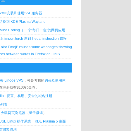
文章
ows中安装和使用SSH服务器
到 KDE Plasma Wayland
Vibe Coding 了一个“每日一色”的网页应用
 上 import torch 遇到 Illegal instruction 错误
Color Emoji” causes some webpages showing
ces between words in Firefox on Linux
务 Linode VPS
，可参考我的
购买及使用体
在注册就有$100代金券。
silo - 便宜、易用、安全的域名注册
客列表
lla 火狐网页浏览器
（
量子极速
）
USE Linux 操作系统 + KDE Plasma 5 桌面
页博客归档