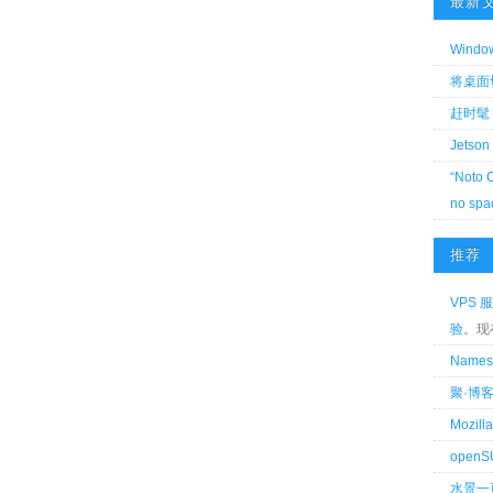
最新
Wind
将桌面切换
赶时髦 
Jetson
“Noto 
no spa
推荐
VPS 服
验
。现
Name
聚·博
Mozi
openS
水景一