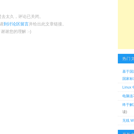
过去太久，评论已关闭。
请
到讨论区留言
并给出此文章链接。
谢谢您的理解 :-)
热门
基于国
国家标准 
Linu
电脑连
终于解
读)
无线 W