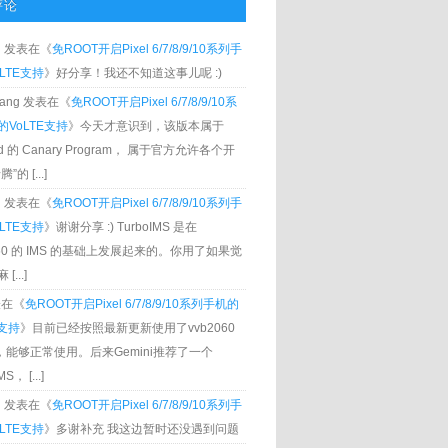
评论
g
发表在《
免ROOT开启Pixel 6/7/8/9/10系列手
LTE支持
》好分享！我还不知道这事儿呢 :)
Zhang 发表在《
免ROOT开启Pixel 6/7/8/9/10系
VoLTE支持
》今天才意识到，该版本属于
oid 的 Canary Program， 属于官方允许各个开
”的 [...]
g
发表在《
免ROOT开启Pixel 6/7/8/9/10系列手
LTE支持
》谢谢分享 :) TurboIMS 是在
060 的 IMS 的基础上发展起来的。你用了如果觉
[...]
发表在《
免ROOT开启Pixel 6/7/8/9/10系列手机的
E支持
》目前已经按照最新更新使用了vvb2060
S，能够正常使用。后来Gemini推荐了一个
S， [...]
g
发表在《
免ROOT开启Pixel 6/7/8/9/10系列手
LTE支持
》多谢补充 我这边暂时还没遇到问题