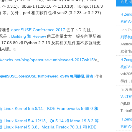
近期
 -> 0.3.1)、dbus-1 (1.10.16 -> 1.10.18)、libinput (1.6.3
13.22) 等。另外，perl 相关软件包和 yast2 (3.2.23 -> 3.2.27)
H Zen
机的Vo
着准备
openSUSE Conference 2017
去了 :-D 而且，
Leo 
问题是，
Building 和 Review
的工作量太大，提交的更新都
列手机的
03.80 和 Python 2.7.13 及其相关组件差不多就能更
Andr
也会到来呢。
©
发者“折腾
://cnzhx.net/blog/opensuse-tumbleweed-2017wk15/
>。
H Zen
机的Vo
vvb2
openSUSE
,
openSUSE Tumbleweed
,
oSTw 每周播报
,
驱动
| 作者
得好，麻 
ffn 
VoLT
的IM
inux Kernel 5.5.9/11、KDE Frameworks 5.68.0 和
TurboIM
H Zen
nux Kernel 5.4.12/13、Qt 5.14 和 Mesa 19.3.2 等
机的Vo
nux Kernel 5.3.8、Mozilla Firefox 70.0.1 和 KDE