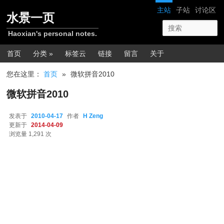
跳转至正文
网站导航
主站
子站
讨论区
水景一页
Haoxian's personal notes.
主菜单
首页
分类 »
标签云
链接
留言
关于
您在这里：
首页
»
微软拼音2010
微软拼音2010
发表于
2010-04-17
作者
H Zeng
更新于
2014-04-09
浏览量 1,291 次