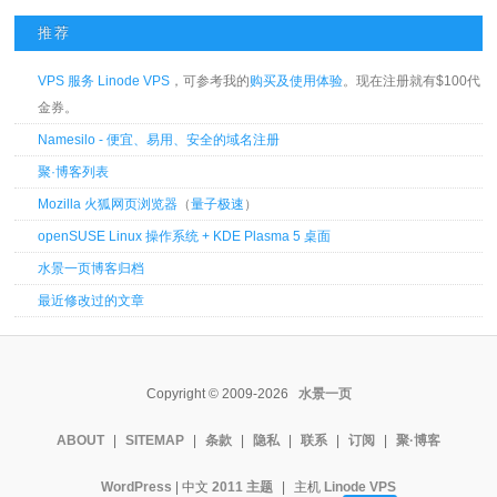
推荐
VPS 服务 Linode VPS
，可参考我的
购买及使用体验
。现在注册就有$100代
金券。
Namesilo - 便宜、易用、安全的域名注册
聚·博客列表
Mozilla 火狐网页浏览器
（
量子极速
）
openSUSE Linux 操作系统 + KDE Plasma 5 桌面
水景一页博客归档
最近修改过的文章
Copyright © 2009-2026
水景一页
ABOUT
|
SITEMAP
|
条款
|
隐私
|
联系
|
订阅
|
聚·博客
WordPress
| 中文
2011 主题
|
主机
Linode VPS