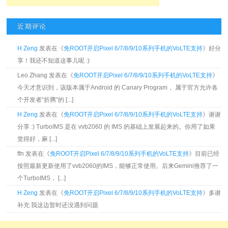
近期评论
H Zeng
发表在《
免ROOT开启Pixel 6/7/8/9/10系列手机的VoLTE支持
》好分
享！我还不知道这事儿呢 :)
Leo Zhang 发表在《
免ROOT开启Pixel 6/7/8/9/10系列手机的VoLTE支持
》
今天才意识到，该版本属于Android 的 Canary Program， 属于官方允许各
个开发者“折腾”的 [...]
H Zeng
发表在《
免ROOT开启Pixel 6/7/8/9/10系列手机的VoLTE支持
》谢谢
分享 :) TurboIMS 是在 vvb2060 的 IMS 的基础上发展起来的。你用了如果
觉得好，麻 [...]
ffn 发表在《
免ROOT开启Pixel 6/7/8/9/10系列手机的VoLTE支持
》目前已经
按照最新更新使用了vvb2060的IMS，能够正常使用。后来Gemini推荐了一
个TurboIMS， [...]
H Zeng
发表在《
免ROOT开启Pixel 6/7/8/9/10系列手机的VoLTE支持
》多谢
补充 我这边暂时还没遇到问题