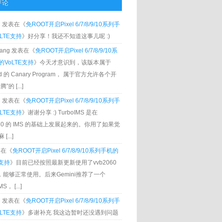
评论
g
发表在《
免ROOT开启Pixel 6/7/8/9/10系列手
LTE支持
》好分享！我还不知道这事儿呢 :)
Zhang 发表在《
免ROOT开启Pixel 6/7/8/9/10系
VoLTE支持
》今天才意识到，该版本属于
oid 的 Canary Program， 属于官方允许各个开
”的 [...]
g
发表在《
免ROOT开启Pixel 6/7/8/9/10系列手
LTE支持
》谢谢分享 :) TurboIMS 是在
060 的 IMS 的基础上发展起来的。你用了如果觉
[...]
发表在《
免ROOT开启Pixel 6/7/8/9/10系列手机的
E支持
》目前已经按照最新更新使用了vvb2060
S，能够正常使用。后来Gemini推荐了一个
S， [...]
g
发表在《
免ROOT开启Pixel 6/7/8/9/10系列手
LTE支持
》多谢补充 我这边暂时还没遇到问题