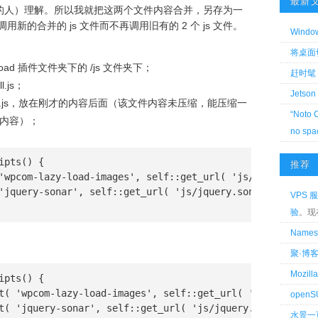
最新
的人）理解。所以我就把这两个文件内容合并，另存为一
件调用新的合并的 js 文件而不再调用旧有的 2 个 js 文件。
Wind
将桌面切换
 Load 插件文件夹下的 /js 文件夹下；
赶时髦 
l.js；
Jetson
制进 all.js，放在刚才的内容后面（该文件内容未压缩，能压缩一
“Noto 
内容）；
no spa
pts() {

推荐
'wpcom-lazy-load-images', self::get_url( 'js/lazy-load.j
'jquery-sonar', self::get_url( 'js/jquery.sonar.min.js' 
VPS 服
验
。现
Name
聚·博
Mozi
pts() {

t( 'wpcom-lazy-load-images', self::get_url( 'js/lazy-loa
openS
t( 'jquery-sonar', self::get_url( 'js/jquery.sonar.min.j
水景一