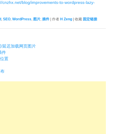
://cnzhx.net/blog/improvements-to-wordpress-lazy-
。
d
,
SEO
,
WordPress
,
图片
,
插件
| 作者
H Zeng
| 收藏
固定链接
d 按需/延迟加载网页图片
）插件
加载位置
发布