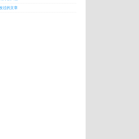
改过的文章
 e.sonar(this[0],o,n)};var f=l.body,a="scrollin",m="scro
nction(){c(this)});a("[data-carousel-extra]").each(funct