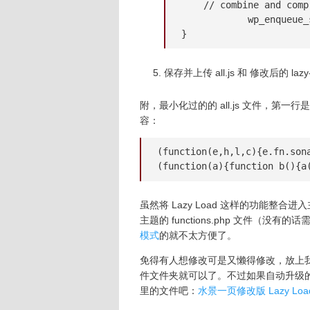
    // combine and comp
	    wp_enqueue_script( 'cnzhx-sonar-lazyload', self::get_url( 'js/all.js' ), array( 'jquery' ), self::version, true );

}
保存并上传 all.js 和 修改后的 lazy
附，最小化过的的 all.js 文件，第一行是 jque
容：
(function(e,h,l,c){e.fn.son
(function(a){function b(){a
虽然将 Lazy Load 这样的功能整合进
主题的 functions.php 文件（
模式
的就不太方便了。
免得有人想修改可是又懒得修改，放上我修
件文件夹就可以了。不过如果自动升级
里的文件吧：
水景一页修改版 Lazy Loa