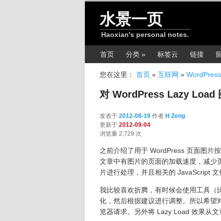
跳转至正文
水景一页
Haoxian's personal notes.
主菜单
首页
分类 »
标签云
链接
您在这里：
首页
»
互联网
»
WordPress
对 WordPress Lazy 
发表于
2012-08-19
作者
H Zeng
更新于
2012-09-04
浏览量 2,729 次
之前介绍了用于 WordPress 页面
文章中有图片的页面的加载速度，减少
片进行处理，并且相关的 JavaScript
我比较喜欢折腾，有时候会使用工具（
化，然后根据建议进行调整。所以希望对 2 
览器请求。另外将 Lazy Load 效