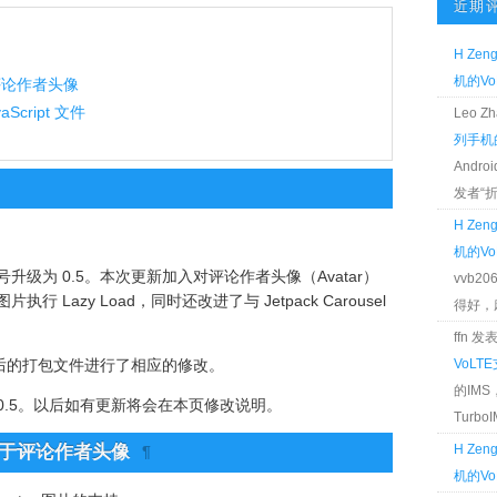
近期
H Zen
机的Vo
于评论作者头像
aScript 文件
Leo 
列手机的
Andr
发者“折腾
H Zen
机的Vo
号升级为 0.5。本次更新加入对评论作者头像（Avatar）
vvb2
执行 Lazy Load，同时还改进了与 Jetpack Carousel
得好，麻 
ffn 
后的打包文件进行了相应的修改。
VoLT
的IM
0.5。以后如有更新将会在本页修改说明。
TurboIM
展作用于评论作者头像
H Zen
¶
机的Vo