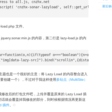
ress to all.js, cnzhx.net

最近修
-load.php 文件。
ry.sonar.min.js 的内容，第二行是 lazy-load.js 的内
ar=function(o,n){if(typeof o==="boolean"){n=o;o=c}return
("img[data-lazy-src]").bind("scrollin",{distance:200},fu
入主题也是一个很好的主意：将 Lazy Load 的内容整合进入
没有的话需要创建一个），不过对于我这样使用
多站点（MultiSite）
改后的打包文件吧，上传并覆盖原来的 Lazy Load 插
的话就会覆盖掉我修改的部分，到时候根据情况再更新这
d 插件
。
©