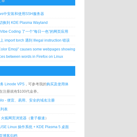
文章
ows中安装和使用SSH服务器
到 KDE Plasma Wayland
Vibe Coding 了一个“每日一色”的网页应用
 上 import torch 遇到 Illegal instruction 错误
Color Emoji” causes some webpages showing
ces between words in Firefox on Linux
s' ), array( 'jquery', 'jquery-sonar' ), self::version, t
), array( 'jquery' ), self::version, true );

务 Linode VPS
，可参考我的
购买及使用体
在注册就有$100代金券。
silo - 便宜、易用、安全的域名注册
客列表
lla 火狐网页浏览器
（
量子极速
）
d.js' ), array( 'jquery', 'jquery-sonar' ), self::version
USE Linux 操作系统 + KDE Plasma 5 桌面
s' ), array( 'jquery' ), self::version, true );

页博客归档