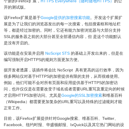
个新的Firefox扩展，
HTTPS Everywhere（随时随地HTTPS）
的公
开的测试版。
该Firefox扩展是基于
Google提供的加密搜索功能
。开发这个扩展扩
展是为了让我们的浏览器发出的每一次搜索，包括搜索框和地址栏
等，都是经过加密的。同时，它还有能力加密浏览器与大部分支持
SSL的服务器之前的大部分甚至全部通信内容，但 是这个功能默认
是没有开启的。
该功能是在安装并启用
NoScript STS
的基础上开发出来的，但是在
编写强制开启HTTPS的规则方面更加方便。
据开发者透露，该插件将会比 NoScript 具有更高的运行效率，因为
很多网站仅对基于HTTPS的加密提供有限的支持，从而很难使用。
例如，他们可能不会对所有页面和应用提供基于HTTPS的加密访
问，也许仅仅是在需要改变子域名或者需要URL重写及重定向的时候
才启用HTTPS加密访问。尤其是
Google的SSL加密搜索
和维基百科
（Wikipedia）都需要更加复杂的URL重写以及特殊的过滤规则才能
正常工作。
目前，该Firefox扩展提供针对Google搜索、维基百科、Twitter、
Facebook、纽约时报、华盛顿邮报、IxQuick以及其它热门网站的设