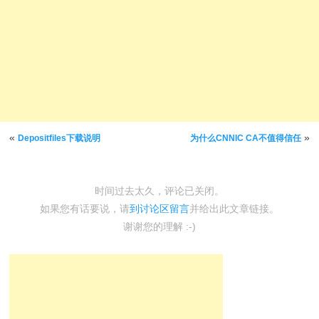
文章导航
«
»
Depositfiles下载说明
为什么CNNIC CA不值得信任
时间过去太久，评论已关闭。
如果您有话要说，请
到讨论区留言
并给出此文章链接。
谢谢您的理解 :-)