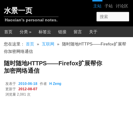
跳转至正文
网站导航
主站
子站
讨论区
水景一页
Haoxian's personal notes.
主菜单
首页
分类 »
标签云
链接
留言
关于
您在这里：
首页
»
互联网
»
随时随地HTTPS——Firefox扩展帮
你加密网络通信
随时随地HTTPS——Firefox扩展帮你
加密网络通信
发表于
2010-06-18
作者
H Zeng
更新于
2012-08-07
浏览量 2,081 次