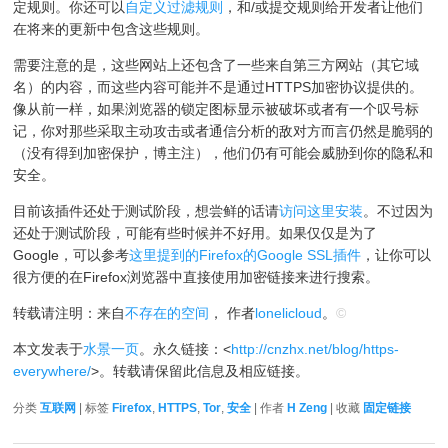
定规则。你还可以
自定义过滤规则
，和/或提交规则给开发者让他们
在将来的更新中包含这些规则。
需要注意的是，这些网站上还包含了一些来自第三方网站（其它域
名）的内容，而这些内容可能并不是通过HTTPS加密协议提供的。
像从前一样，如果浏览器的锁定图标显示被破坏或者有一个叹号标
记，你对那些采取主动攻击或者通信分析的敌对方而言仍然是脆弱的
（没有得到加密保护，博主注），他们仍有可能会威胁到你的隐私和
安全。
目前该插件还处于测试阶段，想尝鲜的话请
访问这里安装
。不过因为
还处于测试阶段，可能有些时候并不好用。如果仅仅是为了
Google，可以参考
这里提到的Firefox的Google SSL插件
，让你可以
很方便的在Firefox浏览器中直接使用加密链接来进行搜索。
转载请注明：来自
不存在的空间
， 作者
lonelicloud
。
©
本文发表于
水景一页
。永久链接：<
http://cnzhx.net/blog/https-
everywhere/
>。转载请保留此信息及相应链接。
分类
互联网
| 标签
Firefox
,
HTTPS
,
Tor
,
安全
| 作者
H Zeng
| 收藏
固定链接