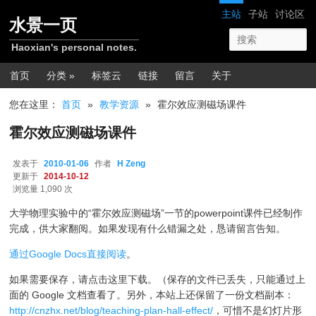
跳转至正文
网站导航
主站
子站
讨论区
水景一页
Haoxian's personal notes.
主菜单
首页
分类 »
标签云
链接
留言
关于
您在这里：
首页
»
教学资源
»
霍尔效应测磁场课件
霍尔效应测磁场课件
发表于
2010-01-06
作者
H Zeng
更新于
2014-10-12
浏览量 1,090 次
大学物理实验中的“霍尔效应测磁场”一节的powerpoint课件已经制作
完成，供大家翻阅。如果发现有什么错漏之处，恳请留言告知。
通过Google Docs直接阅读
。
如果需要保存，请点击这里下载。（保存的文件已丢失，只能通过上
面的 Google 文档查看了。另外，本站上还保留了一份文档副本：
http://cnzhx.net/blog/teaching-plan-hall-effect/
，可惜不是幻灯片形