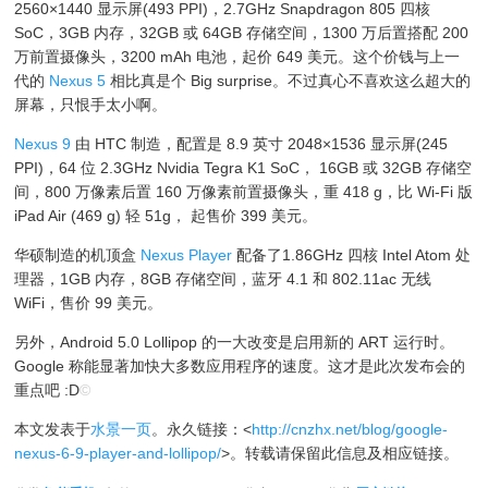
2560×1440 显示屏(493 PPI)，2.7GHz Snapdragon 805 四核
SoC，3GB 内存，32GB 或 64GB 存储空间，1300 万后置搭配 200
万前置摄像头，3200 mAh 电池，起价 649 美元。这个价钱与上一
代的
Nexus 5
相比真是个 Big surprise。不过真心不喜欢这么超大的
屏幕，只恨手太小啊。
Nexus 9
由 HTC 制造，配置是 8.9 英寸 2048×1536 显示屏(245
PPI)，64 位 2.3GHz Nvidia Tegra K1 SoC， 16GB 或 32GB 存储空
间，800 万像素后置 160 万像素前置摄像头，重 418 g，比 Wi-Fi 版
iPad Air (469 g) 轻 51g， 起售价 399 美元。
华硕制造的机顶盒
Nexus Player
配备了1.86GHz 四核 Intel Atom 处
理器，1GB 内存，8GB 存储空间，蓝牙 4.1 和 802.11ac 无线
WiFi，售价 99 美元。
另外，Android 5.0 Lollipop 的一大改变是启用新的 ART 运行时。
Google 称能显著加快大多数应用程序的速度。这才是此次发布会的
重点吧 :D
©
本文发表于
水景一页
。永久链接：<
http://cnzhx.net/blog/google-
nexus-6-9-player-and-lollipop/
>。转载请保留此信息及相应链接。