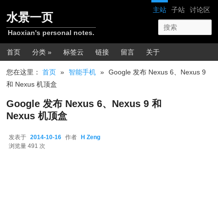
跳转至正文
网站导航
主站
子站
讨论区
水景一页
Haoxian's personal notes.
主菜单
首页
分类 »
标签云
链接
留言
关于
您在这里：
首页
»
智能手机
»
Google 发布 Nexus 6、Nexus 9
和 Nexus 机顶盒
Google 发布 Nexus 6、Nexus 9 和
Nexus 机顶盒
发表于
2014-10-16
作者
H Zeng
2014-10-16
浏览量 491 次