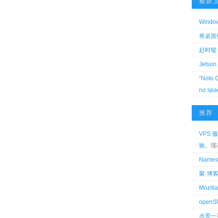
最新
Wind
将桌面切换
赶时髦 
Jetson
“Noto 
no spa
推荐
VPS 服
验
。现
Name
聚·博
Mozi
openS
水景一