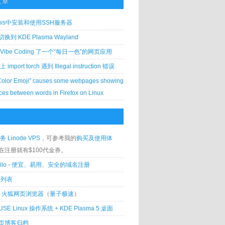
文章
ows中安装和使用SSH服务器
到 KDE Plasma Wayland
Vibe Coding 了一个“每日一色”的网页应用
 上 import torch 遇到 Illegal instruction 错误
Color Emoji” causes some webpages showing
ces between words in Firefox on Linux
务 Linode VPS
，可参考我的
购买及使用体
在注册就有$100代金券。
silo - 便宜、易用、安全的域名注册
客列表
lla 火狐网页浏览器
（
量子极速
）
USE Linux 操作系统 + KDE Plasma 5 桌面
页博客归档