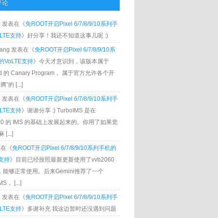
评论
g
发表在《
免ROOT开启Pixel 6/7/8/9/10系列手
LTE支持
》好分享！我还不知道这事儿呢 :)
Zhang 发表在《
免ROOT开启Pixel 6/7/8/9/10系
VoLTE支持
》今天才意识到，该版本属于
oid 的 Canary Program， 属于官方允许各个开
”的 [...]
g
发表在《
免ROOT开启Pixel 6/7/8/9/10系列手
LTE支持
》谢谢分享 :) TurboIMS 是在
060 的 IMS 的基础上发展起来的。你用了如果觉
[...]
发表在《
免ROOT开启Pixel 6/7/8/9/10系列手机的
E支持
》目前已经按照最新更新使用了vvb2060
S，能够正常使用。后来Gemini推荐了一个
S， [...]
g
发表在《
免ROOT开启Pixel 6/7/8/9/10系列手
LTE支持
》多谢补充 我这边暂时还没遇到问题