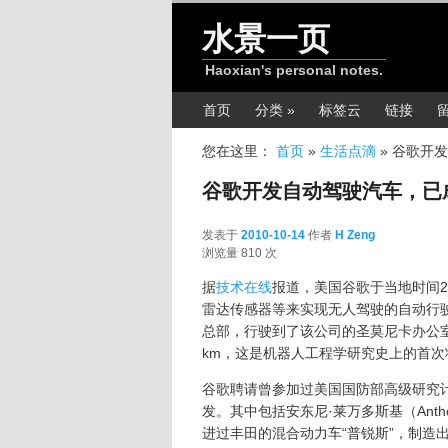
跳转至正文
水景一页
Haoxian's personal notes.
主菜单
首页
分类 »
标签云
链接
您在这里：
首页
»
生活点滴
»
谷歌开发
谷歌开发自动驾驶汽车，已
发表于
2010-10-14
作者
H Zeng
2010-10-14
浏览量 810 次
据
技术在线
报道，美国谷歌于当地时间2
雷达传感器等来实现无人驾驶的自动行
总部，行驶到了该公司的圣莫尼卡办公
km，这是机器人工程学研究史上的首次
谷歌聘请曾参加过美国国防部高级研究计
发。其中包括安东尼·莱万多斯基（Antho
进过丰田的混合动力车“普锐斯”，制造