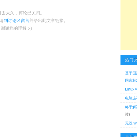
过去太久，评论已关闭。
请
到讨论区留言
并给出此文章链接。
谢谢您的理解 :-)
热门
基于国
国家标准 
Linu
电脑连
终于解
读)
无线 W