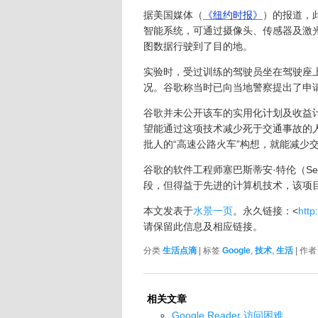
据美国媒体（
《纽约时报》
）的报道，
智能系统，可通过摄像头、传感器及激
图数据行驶到了目的地。
实验时，受过训练的驾驶员坐在驾驶座
况。谷歌称当时已向当地警察提出了申
谷歌并未公开该车的实用化计划及收益计
望能通过这项技术减少死于交通事故的
批人的“高速公路火车”构想，就能减少
谷歌的软件工程师塞巴斯蒂安·特伦（Seba
段，但得益于先进的计算机技术，该项
本文发表于
水景一页
。永久链接：<
http
请保留此信息及相应链接。
分类
生活点滴
| 标签
Google
,
技术
,
生活
| 作
相关文章
Google Reader 访问困难