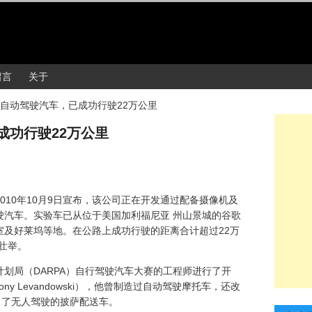
留言
关于
自动驾驶汽车，已成功行驶22万公里
成功行驶22万公里
010年10月9日宣布，该公司正在开发通过配备摄像机及
驶汽车。实验车已从位于美国加利福尼亚 州山景城的谷歌
室及好莱坞等地。在公路上成功行驶的距离合计超过22万
壮举。
划局（DARPA）自行驾驶汽车大赛的工程师进行了开
ny Levandowski），他曾制造过自动驾驶摩托车，还改
出了无人驾驶的披萨配送车。