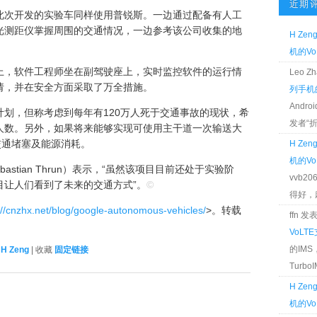
近期
此次开发的实验车同样使用普锐斯。一边通过配备有人工
光测距仪掌握周围的交通情况，一边参考该公司收集的地
H Zen
机的Vo
上，软件工程师坐在副驾驶座上，实时监控软件的运行情
Leo 
请，并在安全方面采取了万全措施。
列手机的
Andr
划，但称考虑到每年有120万人死于交通事故的现状，希
发者“折腾
人数。另外，如果将来能够实现可使用主干道一次输送大
交通堵塞及能源消耗。
H Zen
机的Vo
stian Thrun）表示，“虽然该项目目前还处于实验阶
vvb2
目让人们看到了未来的交通方式”。
©
得好，麻 
://cnzhx.net/blog/google-autonomous-vehicles/
>。转载
ffn 
VoLT
的IM
者
H Zeng
| 收藏
固定链接
TurboIM
H Zen
机的Vo