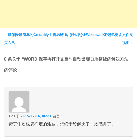
文章导航
«
最保险最简单的Godaddy主机/域名购
[转&改]让Windows XP记忆更多文件夹
»
买方法
视图
8 条关于 “
WORD 保存再打开文档时自动出现页眉横线的解决方法
”
的评论
123
于
2015-12-16, 06:41
留言：
费了牛劲也搞不定的难题，您终于给解决了，太感谢了。