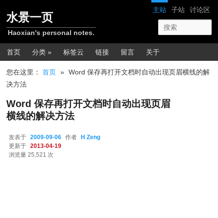
跳转至正文
网站导航
主站
子站
讨论区
水景一页
Haoxian's personal notes.
主菜单
首页
分类 »
标签云
链接
留言
关于
您在这里：
首页
»
Word 保存再打开文档时自动出现页眉横线的解
决方法
Word 保存再打开文档时自动出现页眉
横线的解决方法
发表于
2009-09-06
作者
H Zeng
更新于
2013-04-19
浏览量 25,521 次