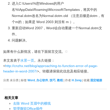
进入C:\Users\%您Windows的用户
名%\AppData\Roaming\Microsoft\Templates，将其中的
Normal.dotm改名为Normal.dotm.old （注意后缀是dotm，有
个m的；如果是 Word 2003 则没有 m ）。
重新启动Word 2007，Word会自动重建一个Normal.dotm文
件。
问题解决。
如果有什么新情况，请在下面留言交流。
©
本文发表于
水景一页
。永久链接：
<
http://cnzhx.net/blog/approaching-to-function-error-of-page-
header-in-word-2007/
>。转载请保留此信息及相应链接。
分类 未分类 | 标签
Word
,
办公软件
,
技巧
,
教程
| 作者
H Zeng
| 收藏
固定链接
相关文章
去除 Word 页眉中的横线
管理微软Office插件