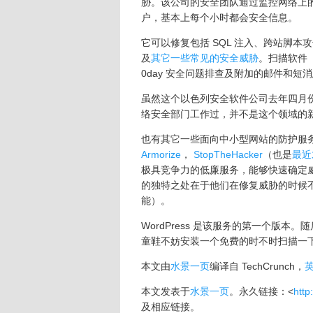
胁。该公司的安全团队通过监控网络上
户，基本上每个小时都会安全信息。
它可以修复包括 SQL 注入、跨站脚本
及
其它一些常见的安全威胁
。扫描软件
0day 安全问题排查及附加的邮件和短消
虽然这个以色列安全软件公司去年四月
络安全部门工作过，并不是这个领域的
也有其它一些面向中小型网站的防护服务，如
Armorize
，
StopTheHacker
（也是
最近
极具竞争力的低廉服务，能够快速确定威
的独特之处在于他们在修复威胁的时候
能）。
WordPress 是该服务的第一个版本。随后
童鞋不妨安装一个免费的时不时扫描一
本文由
水景一页
编译自 TechCrunch，
本文发表于
水景一页
。永久链接：<
http
及相应链接。