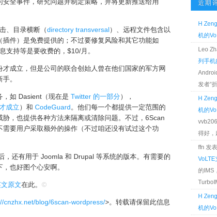
的安全事件，研究问题并制定策略，并将更新推送给用
近期
H Zen
攻击、目录横断（
directory transversal
）、远程文件包含以
机的Vo
（插件）是免费提供的；不过要修复风险和其它功能如
Leo 
息支持等是要收费的，$10/月。
列手机的
份才成立，但是公司的联合创始人曾在他们国家的军方网
Andr
新手。
发者“折腾
 Dasient（现在是
Twitter 的一部分
），
H Zen
才成立
）和
CodeGuard
。他们每一个都提供一定范围的
机的Vo
胁，也提供各种方法来隔离或清除问题。不过，6Scan
vvb2
不需要用户采取额外的操作（不过咱还没有试过这个功
得好，麻 
ffn 
，还有用于 Joomla 和 Drupal 等系统的版本。有需要的
VoLT
下，也好图个心安啊。
的IM
TurboIM
英文原文
在此。
©
H Zen
://cnzhx.net/blog/6scan-wordpress/
>。转载请保留此信息
机的Vo