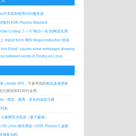
文章
ows中安装和使用SSH服务器
到 KDE Plasma Wayland
Vibe Coding 了一个“每日一色”的网页应用
 上 import torch 遇到 Illegal instruction 错误
Color Emoji” causes some webpages showing
ces between words in Firefox on Linux
务 Linode VPS
，可参考我的
购买及使用体
在注册就有$100代金券。
silo - 便宜、易用、安全的域名注册
客列表
lla 火狐网页浏览器
（
量子极速
）
USE Linux 操作系统 + KDE Plasma 5 桌面
页博客归档