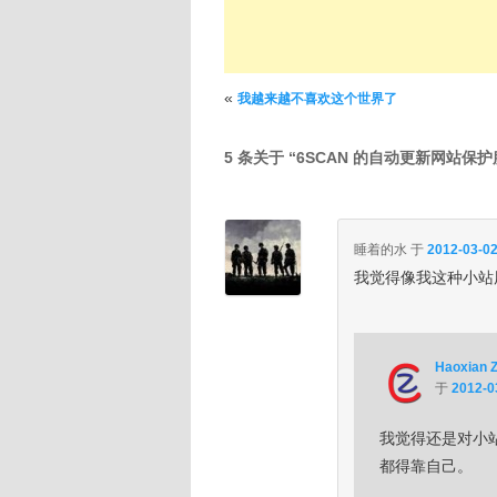
文章导航
«
我越来越不喜欢这个世界了
5 条关于 “
6SCAN 的自动更新网站保护服
睡着的水
于
2012-03-02
我觉得像我这种小站
Haoxian 
于
2012-0
我觉得还是对小
都得靠自己。