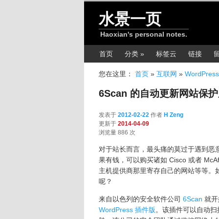
跳转至正文
水景一页
Haoxian's personal notes.
主菜单
首页
分类 »
标签云
链接
您在这里：
首页
»
互联网
»
WordPress
6Scan 的自动更新网站保护服
发表于
2012-02-22
作者
H Zeng
更新于
2014-04-09
浏览量 886 次
对于站长而言，最头痛的莫过于遇到恶
果有钱，可以购买诸如 Cisco 或者 M
主机提供商那里寄存自己的网站等等。
呢？
来自以色列的安全软件公司
6Scan
就开
WordPress 插件版
。该插件可以自动扫描