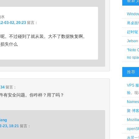
最新
Wind
的水
2-03-02, 20:23
留言：
将桌面切换
赶时髦 
到呢。不过碰到了就从装。大不了数据恢复啊。
Jetson
不损失什么
“Noto 
no spa
推荐
VPS 服
:34
留言：
验
。现
件有安全问题。你咋样？用了吗？
Name
聚·博
Mozi
Zeng
2-23, 18:21
留言：
openS
水景一