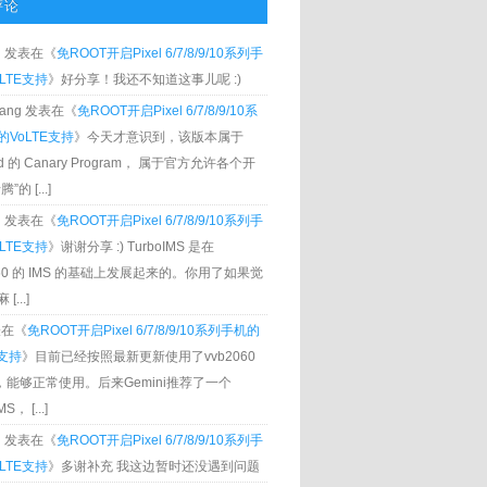
评论
g
发表在《
免ROOT开启Pixel 6/7/8/9/10系列手
LTE支持
》好分享！我还不知道这事儿呢 :)
Zhang 发表在《
免ROOT开启Pixel 6/7/8/9/10系
VoLTE支持
》今天才意识到，该版本属于
oid 的 Canary Program， 属于官方允许各个开
”的 [...]
g
发表在《
免ROOT开启Pixel 6/7/8/9/10系列手
LTE支持
》谢谢分享 :) TurboIMS 是在
060 的 IMS 的基础上发展起来的。你用了如果觉
[...]
发表在《
免ROOT开启Pixel 6/7/8/9/10系列手机的
E支持
》目前已经按照最新更新使用了vvb2060
S，能够正常使用。后来Gemini推荐了一个
S， [...]
g
发表在《
免ROOT开启Pixel 6/7/8/9/10系列手
LTE支持
》多谢补充 我这边暂时还没遇到问题