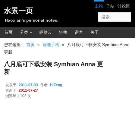
跳转至正文
网站导航
主站
子站
讨论区
水景一页
Haoxian's personal notes.
主菜单
首页
分类 »
标签云
链接
留言
关于
您在这里：
首页
»
智能手机
»
八月底可下载安装 Symbian Anna
更新
八月底可下载安装 Symbian Anna 更
新
发表于
2011-07-03
作者
H Zeng
更新于
2011-07-27
浏览量 1,108 次