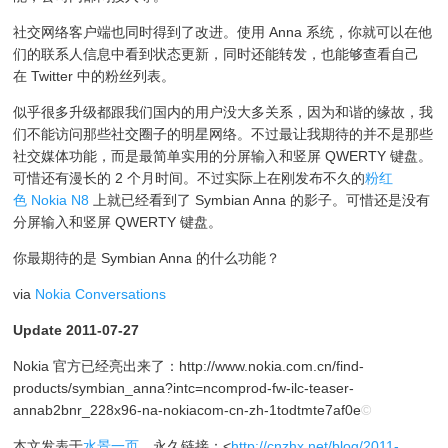
社交网络客户端也同时得到了改进。使用 Anna 系统，你就可以在他
们的联系人信息中看到状态更新，同时还能转发，也能够查看自己
在 Twitter 中的粉丝列表。
似乎很多升级都跟我们国内的用户没大多关系，因为和谐的缘故，我
们不能访问那些社交圈子的明星网络。不过最让我期待的并不是那些
社交媒体功能，而是最简单实用的分屏输入和竖屏 QWERTY 键盘。
可惜还有漫长的 2 个月时间。不过实际上在刚发布不久的
粉红
色 Nokia N8
上就已经看到了 Symbian Anna 的影子。可惜还是没有
分屏输入和竖屏 QWERTY 键盘。
你最期待的是 Symbian Anna 的什么功能？
via
Nokia Conversations
Update 2011-07-27
Nokia 官方已经亮出来了：http://www.nokia.com.cn/find-
products/symbian_anna?intc=ncomprod-fw-ilc-teaser-
annab2bnr_228x96-na-nokiacom-cn-zh-1todtmte7af0e
©
本文发表于
水景一页
。永久链接：<
http://cnzhx.net/blog/2011-