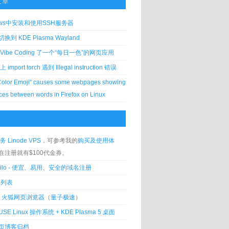
文章
ows中安装和使用SSH服务器
到 KDE Plasma Wayland
Vibe Coding 了一个“每日一色”的网页应用
 上 import torch 遇到 Illegal instruction 错误
Color Emoji” causes some webpages showing
ces between words in Firefox on Linux
务 Linode VPS
，可参考我的
购买及使用体
在注册就有$100代金券。
silo - 便宜、易用、安全的域名注册
客列表
lla 火狐网页浏览器
（
量子极速
）
USE Linux 操作系统 + KDE Plasma 5 桌面
页博客归档