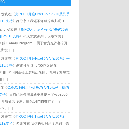
评论
g
发表在《
免ROOT开启Pixel 6/7/8/9/10系列手
LTE支持
》好分享！我还不知道这事儿呢 :)
Zhang 发表在《
免ROOT开启Pixel 6/7/8/9/10系
VoLTE支持
》今天才意识到，该版本属于
oid 的 Canary Program， 属于官方允许各个开
”的 [...]
g
发表在《
免ROOT开启Pixel 6/7/8/9/10系列手
LTE支持
》谢谢分享 :) TurboIMS 是在
060 的 IMS 的基础上发展起来的。你用了如果觉
[...]
发表在《
免ROOT开启Pixel 6/7/8/9/10系列手机的
E支持
》目前已经按照最新更新使用了vvb2060
S，能够正常使用。后来Gemini推荐了一个
S， [...]
g
发表在《
免ROOT开启Pixel 6/7/8/9/10系列手
LTE支持
》多谢补充 我这边暂时还没遇到问题