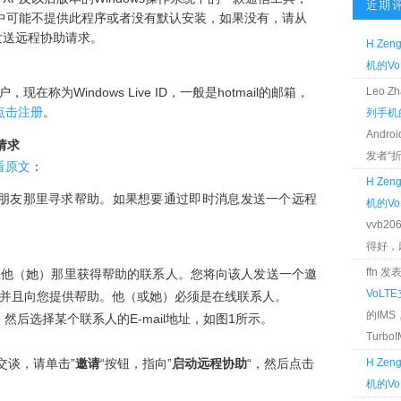
近期
系统中可能不提供此程序或者没有默认安装，如果没有，请从
N）中发送远程协助请求。
H Zen
机的Vo
户，现在称为Windows Live ID，一般是hotmail的邮箱，
Leo 
点击注册
。
列手机的
Andr
助请求
发者“折腾
看原文
：
H Zen
朋友那里寻求帮助。如果想要通过即时消息发送一个远程
机的Vo
vvb2
得好，麻 
。
ffn 
从他（她）那里获得帮助的联系人。您将向该人发送一个邀
VoLT
并且向您提供帮助。他（或她）必须是在线联系人。
的IM
，然后选择某个联系人的E-mail地址，如图1所示。
TurboIM
交谈，请单击”
邀请
“按钮，指向”
启动远程协助
“，然后点击
H Zen
机的Vo