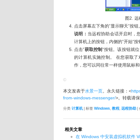
图2.
点击屏幕左下角的”显示聊天”按钮
说明：
当远程协助会话开启时，您
计算机上的按钮，内侧的”开始”
点击”
获取控制
“按钮。该按钮就
的计算机实施控制。 在您获取
作，您可以同往常一样使用鼠标和
©
本文发表于
水景一页
。永久链接：<
http
from-windows-messenger/
>。转载请
分类
计算机
| 标签
Windows
,
教程
,
远程协助
|
相关文章
在 Windows 中安装虚拟机软件 Virt