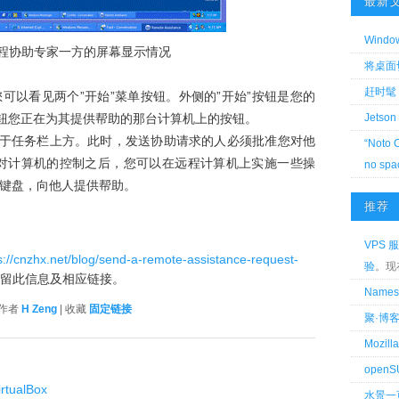
最新
Wind
 远程协助专家一方的屏幕显示情况
将桌面切换
。
赶时髦 
可以看见两个”开始”菜单按钮。外侧的”开始”按钮是您的
按钮您正在为其提供帮助的那台计算机上的按钮。
Jetson
位于任务栏上方。此时，发送协助请求的人必须批准您对他
“Noto 
了对计算机的控制之后，您可以在远程计算机上实施一些操
no spa
键盘，向他人提供帮助。
推荐
VPS 服
s://cnzhx.net/blog/send-a-remote-assistance-request-
验
。现
保留此信息及相应链接。
Name
 作者
H Zeng
| 收藏
固定链接
聚·博
Mozi
openS
ualBox
水景一