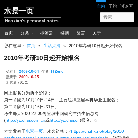
跳转至正文
网站导航
主站
子站
讨论区
水景一页
Haoxian's personal notes.
主菜单
首页
分类 »
标签云
链接
留言
关于
您在这里：
首页
»
生活点滴
»
2010年考研10日起开始报名
2010年考研10日起开始报名
发表于
2009-10-04
作者
H Zeng
更新于
2009-10-25
浏览量 791 次
网上报名分为两个阶段：
第一阶段为10月10日-14日，主要组织应届本科毕业生报名；
第二阶段为10月16日-31日。
考生每天9:00-22:00可登录中国研究生招生信息网
(
http://yz.chsi.com.cn
或
http://yz.chsi.cn
)报名。
©
本文发表于
水景一页
。永久链接：<
https://cnzhx.net/blog/2010-