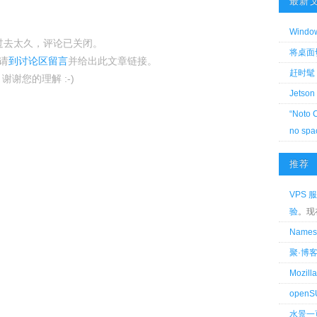
最新
Wind
过去太久，评论已关闭。
将桌面切换
请
到讨论区留言
并给出此文章链接。
赶时髦 
谢谢您的理解 :-)
Jetson
“Noto 
no spa
推荐
VPS 服
验
。现
Name
聚·博
Mozi
openS
水景一