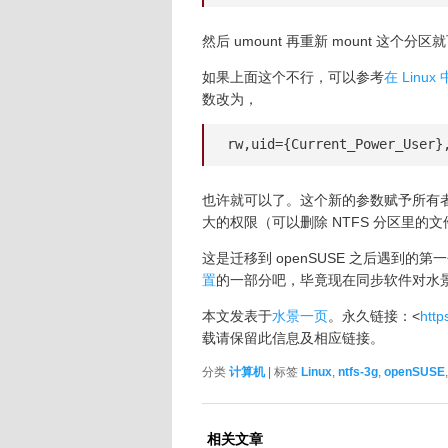
然后 umount 再重新 mount 这个分
如果上面这个不行，可以参考
在 Linux
数改为，
rw,uid={Current_Power_User}
也许就可以了。这个新的参数赋予所有者（ui
大的权限（可以删除 NTFS 分区里的
这是迁移到 openSUSE 之后遇到
置
的一部分吧，毕竟现在同步软件对水
本文发表于
水景一页
。永久链接：<
http
载请保留此信息及相应链接。
分类
计算机
| 标签
Linux
,
ntfs-3g
,
openSUSE
相关文章