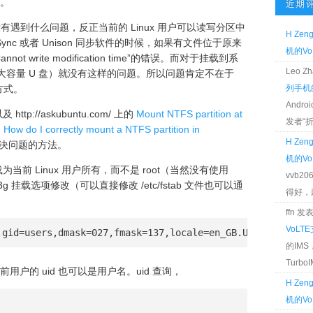
。
近期
没有遇到什么问题，反正当前的 Linux 用户可以读写分区中
H Zen
Sync 或者 Unison 同步软件的时候，如果有文件位于原来
机的Vo
not write modification time”的错误。而对于挂载到系
Leo 
者大容量 U 盘）就没有这样的问题。所以问题肯定不在于
的方式。
列手机的
Andr
http://askubuntu.com/ 上的
Mount NTFS partition at
发者“折腾
和
How do I correctly mount a NTFS partition in
H Zen
决问题的方法。
机的Vo
挂载为当前 Linux 用户所有，而不是 root（当然没有使用
vvb2
s-3g 挂载选项修改（可以直接修改 /etc/fstab 文件也可以通
得好，麻 
ffn 
VoLT
,gid=users,dmask=027,fmask=137,locale=en_GB.UTF-8 0 0
的IM
TurboIM
以是当前用户的 uid 也可以是用户名。uid 查询，
H Zen
机的Vo