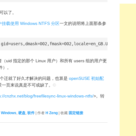
区就可以了。
 中挂载使用 Windows NTFS 分区
一文的说明将上面那条参
,gid=users,dmask=002,fmask=002,locale=en_GB.UTF-8 0 0
d 指定的那个 Linux 用户）和所有 users 组的用户更
文件）。
的第一个迁就了好久才解决的问题，也算是
openSUSE 初始配
景一页来说真是不可或缺了。
©
s://cnzhx.net/blog/freefilesync-linux-windows-ntfs/
>。转
,
Windows
,
硬盘
,
软件
| 作者
H Zeng
| 收藏
固定链接