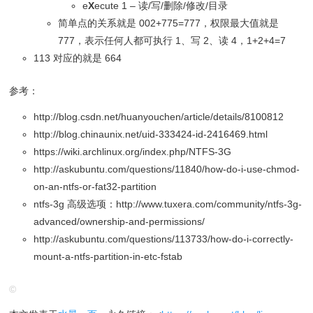
e
X
ecute 1 – 读/写/删除/修改/目录
简单点的关系就是 002+775=777，权限最大值就是
777，表示任何人都可执行 1、写 2、读 4，1+2+4=7
113 对应的就是 664
参考：
http://blog.csdn.net/huanyouchen/article/details/8100812
http://blog.chinaunix.net/uid-333424-id-2416469.html
https://wiki.archlinux.org/index.php/NTFS-3G
http://askubuntu.com/questions/11840/how-do-i-use-chmod-
on-an-ntfs-or-fat32-partition
ntfs-3g 高级选项：http://www.tuxera.com/community/ntfs-3g-
advanced/ownership-and-permissions/
http://askubuntu.com/questions/113733/how-do-i-correctly-
mount-a-ntfs-partition-in-etc-fstab
©