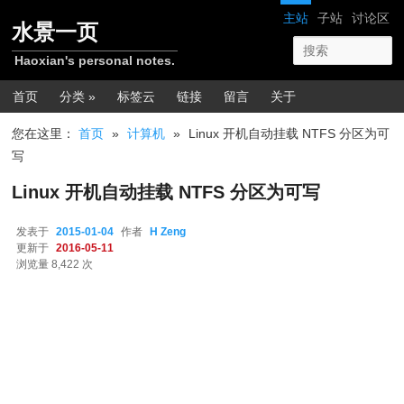
跳转至正文
网站导航
主站
子站
讨论区
水景一页
Haoxian's personal notes.
主菜单
首页
分类 »
标签云
链接
留言
关于
您在这里：
首页
»
计算机
»
Linux 开机自动挂载 NTFS 分区为可
写
Linux 开机自动挂载 NTFS 分区为可写
发表于
2015-01-04
作者
H Zeng
更新于
2016-05-11
浏览量 8,422 次