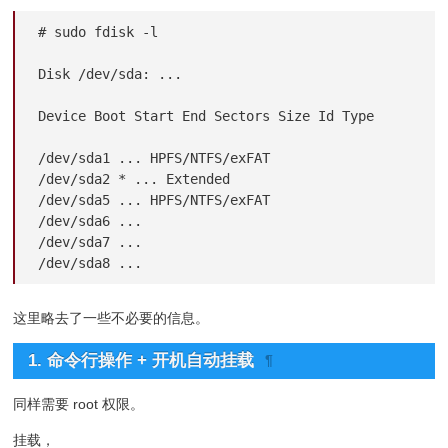
# sudo fdisk -l

Disk /dev/sda: ...

Device Boot Start End Sectors Size Id Type

/dev/sda1 ... HPFS/NTFS/exFAT

/dev/sda2 * ... Extended

/dev/sda5 ... HPFS/NTFS/exFAT

/dev/sda6 ...

/dev/sda7 ...

/dev/sda8 ...
这里略去了一些不必要的信息。
1. 命令行操作 + 开机自动挂载
¶
同样需要 root 权限。
挂载，