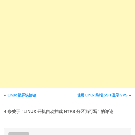
文章导航
«
»
Linux 锁屏快捷键
使用 Linux 终端 SSH 登录 VPS
4 条关于 “
LINUX 开机自动挂载 NTFS 分区为可写
” 的评论