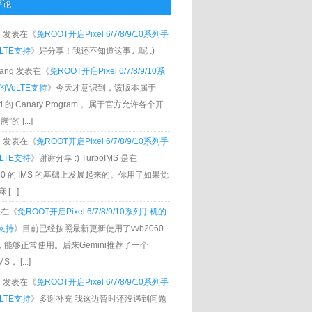
评论
g
发表在《
免ROOT开启Pixel 6/7/8/9/10系列手
LTE支持
》好分享！我还不知道这事儿呢 :)
Zhang 发表在《
免ROOT开启Pixel 6/7/8/9/10系
VoLTE支持
》今天才意识到，该版本属于
oid 的 Canary Program， 属于官方允许各个开
”的 [...]
g
发表在《
免ROOT开启Pixel 6/7/8/9/10系列手
LTE支持
》谢谢分享 :) TurboIMS 是在
060 的 IMS 的基础上发展起来的。你用了如果觉
[...]
发表在《
免ROOT开启Pixel 6/7/8/9/10系列手机的
E支持
》目前已经按照最新更新使用了vvb2060
S，能够正常使用。后来Gemini推荐了一个
S， [...]
g
发表在《
免ROOT开启Pixel 6/7/8/9/10系列手
LTE支持
》多谢补充 我这边暂时还没遇到问题