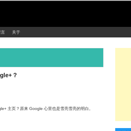
留言
关于
le+？
e+ 主页？原来 Google 心里也是雪亮雪亮的明白。