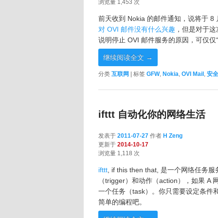
浏览量 1,453 次
前天收到 Nokia 的邮件通知，说将于 8
对 OVI 邮件没有什么兴趣
，但是对于这
说明停止 OVI 邮件服务的原因，可仅
继续阅读全文
→
分类
互联网
|
标签
GFW
,
Nokia
,
OVI Mail
,
安
ifttt 自动化你的网络生活
发表于
2011-07-27
作者
H Zeng
更新于
2014-10-17
浏览量 1,118 次
ifttt
, if this then that, 
（trigger）和动作（action），如
一个任务（task）。你只需要设定条
简单的编程吧。