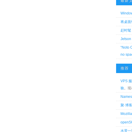
最新
Wind
将桌面切换
赶时髦 
Jetson
“Noto 
no spa
推荐
VPS 服
验
。现
Name
聚·博
Mozi
openS
水景一