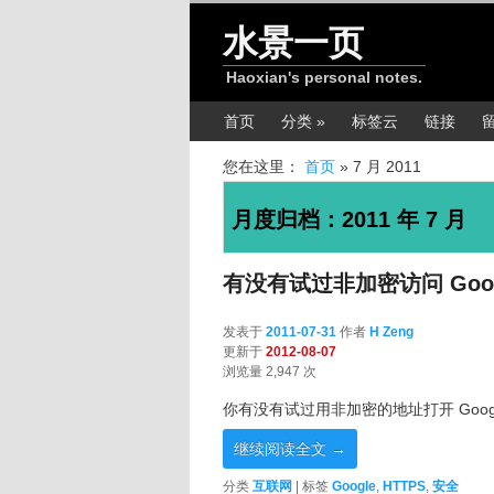
跳转至正文
跳转至边栏
水景一页
Haoxian's personal notes.
主菜单
首页
分类 »
标签云
链接
您在这里：
首页
»
7 月 2011
月度归档：
2011 年 7 月
有没有试过非加密访问 Goog
发表于
2011-07-31
作者
H Zeng
更新于
2012-08-07
浏览量 2,947 次
你有没有试过用非加密的地址打开 Googl
继续阅读全文
→
分类
互联网
|
标签
Google
,
HTTPS
,
安全