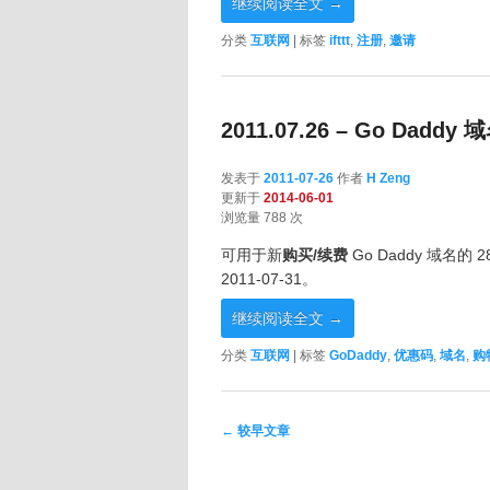
继续阅读全文
→
分类
互联网
|
标签
ifttt
,
注册
,
邀请
2011.07.26 – Go Dad
发表于
2011-07-26
作者
H Zeng
更新于
2014-06-01
浏览量 788 次
可用于新
购买/续费
Go Daddy 域名
2011-07-31。
继续阅读全文
→
分类
互联网
|
标签
GoDaddy
,
优惠码
,
域名
,
购
文章导航
←
较早文章