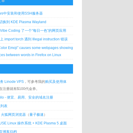
文章
ows中安装和使用SSH服务器
到 KDE Plasma Wayland
Vibe Coding 了一个“每日一色”的网页应用
 上 import torch 遇到 Illegal instruction 错误
Color Emoji” causes some webpages showing
ces between words in Firefox on Linux
务 Linode VPS
，可参考我的
购买及使用体
在注册就有$100代金券。
silo - 便宜、易用、安全的域名注册
客列表
lla 火狐网页浏览器
（
量子极速
）
USE Linux 操作系统 + KDE Plasma 5 桌面
页博客归档