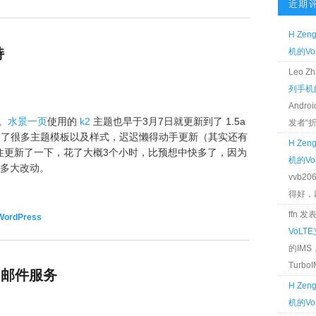
近期
H Zen
持
机的Vo
Leo 
列手机的
Andr
了。
水景一页
使用的
k2
主题也早于3月7日就更新到了 1.5a
发者“折腾
更改了很多主题模板以及样式，迟迟懒得动手更新（其实还有
H Zen
住更新了一下，花了大概3个小时，比预想中快多了，因为
机的Vo
有多大改动。
vvb2
得好，麻 
ffn 
WordPress
VoLT
的IM
TurboIM
 邮件服务
H Zen
机的Vo