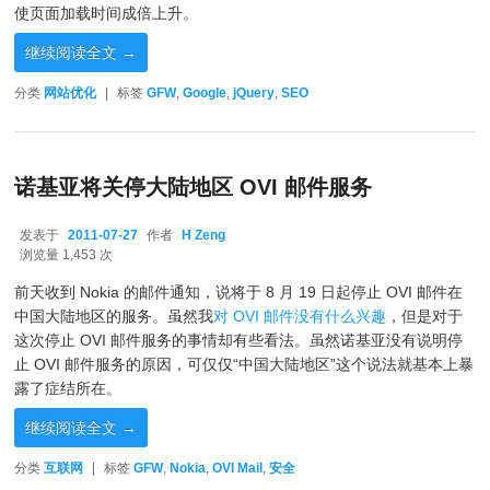
使页面加载时间成倍上升。
继续阅读全文
→
分类
网站优化
|
标签
GFW
,
Google
,
jQuery
,
SEO
诺基亚将关停大陆地区 OVI 邮件服务
发表于
2011-07-27
作者
H Zeng
2011-07-27
浏览量 1,453 次
前天收到 Nokia 的邮件通知，说将于 8 月 19 日起停止 OVI 邮件在
中国大陆地区的服务。虽然我
对 OVI 邮件没有什么兴趣
，但是对于
这次停止 OVI 邮件服务的事情却有些看法。虽然诺基亚没有说明停
止 OVI 邮件服务的原因，可仅仅“中国大陆地区”这个说法就基本上暴
露了症结所在。
继续阅读全文
→
分类
互联网
|
标签
GFW
,
Nokia
,
OVI Mail
,
安全