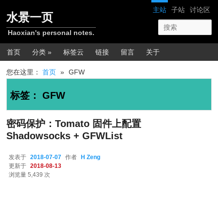
跳转至正文
跳转至边栏
网站导航
主站
子站
讨论区
水景一页
Haoxian's personal notes.
主菜单
首页
分类 »
标签云
链接
留言
关于
您在这里：
首页
»
GFW
标签：
GFW
密码保护：Tomato 固件上配置
Shadowsocks + GFWList
发表于
2018-07-07
作者
H Zeng
更新于
2018-08-13
浏览量 5,439 次