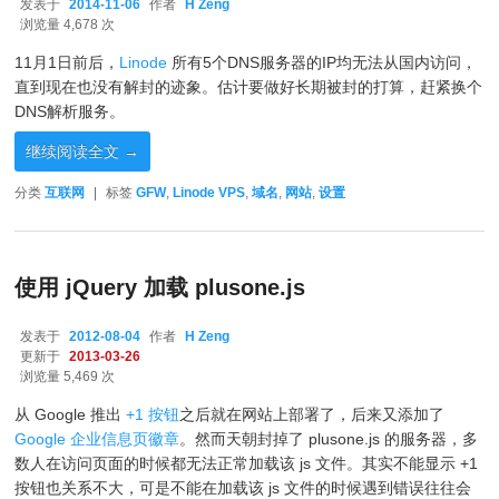
发表于
2014-11-06
作者
H Zeng
2014-11-06
浏览量 4,678 次
11月1日前后，
Linode
所有5个DNS服务器的IP均无法从国内访问，
直到现在也没有解封的迹象。估计要做好长期被封的打算，赶紧换个
DNS解析服务。
继续阅读全文
→
分类
互联网
|
标签
GFW
,
Linode VPS
,
域名
,
网站
,
设置
使用 jQuery 加载 plusone.js
发表于
2012-08-04
作者
H Zeng
更新于
2013-03-26
浏览量 5,469 次
从 Google 推出
+1 按钮
之后就在网站上部署了，后来又添加了
Google 企业信息页徽章
。然而天朝封掉了 plusone.js 的服务器，多
数人在访问页面的时候都无法正常加载该 js 文件。其实不能显示 +1
按钮也关系不大，可是不能在加载该 js 文件的时候遇到错误往往会