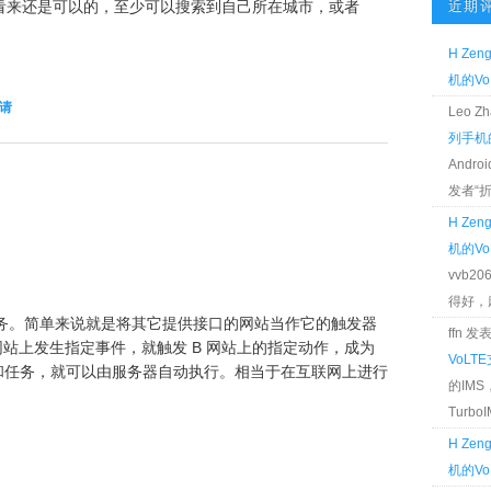
看来还是可以的，至少可以搜索到自己所在城市，或者
近期
H Zen
机的Vo
请
Leo 
列手机的
Andr
发者“折腾
H Zen
机的Vo
vvb2
得好，麻 
是一个网络任务服务。简单来说就是将其它提供接口的网站当作它的触发器
ffn 
果 A 网站上发生指定事件，就触发 B 网站上的指定动作，成为
VoLT
件和任务，就可以由服务器自动执行。相当于在互联网上进行
的IM
TurboIM
H Zen
机的Vo