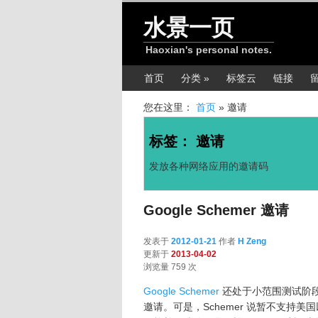
跳转至正文
跳转至边栏
水景一页
Haoxian's personal notes.
主菜单
首页
分类 »
标签云
链接
您在这里：
首页
»
邀请
标签：
邀请
发放各种网络应用的邀请码
Google Schemer 邀请
发表于
2012-01-21
作者
H Zeng
更新于
2013-04-02
浏览量 759 次
Google Schemer
还处于小范围测试阶
邀请。可是，Schemer 说暂不支持