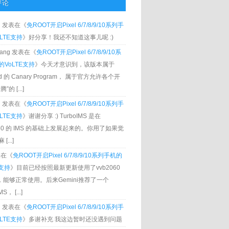
评论
g
发表在《
免ROOT开启Pixel 6/7/8/9/10系列手
LTE支持
》好分享！我还不知道这事儿呢 :)
Zhang 发表在《
免ROOT开启Pixel 6/7/8/9/10系
VoLTE支持
》今天才意识到，该版本属于
oid 的 Canary Program， 属于官方允许各个开
”的 [...]
g
发表在《
免ROOT开启Pixel 6/7/8/9/10系列手
LTE支持
》谢谢分享 :) TurboIMS 是在
060 的 IMS 的基础上发展起来的。你用了如果觉
[...]
发表在《
免ROOT开启Pixel 6/7/8/9/10系列手机的
E支持
》目前已经按照最新更新使用了vvb2060
S，能够正常使用。后来Gemini推荐了一个
S， [...]
g
发表在《
免ROOT开启Pixel 6/7/8/9/10系列手
LTE支持
》多谢补充 我这边暂时还没遇到问题