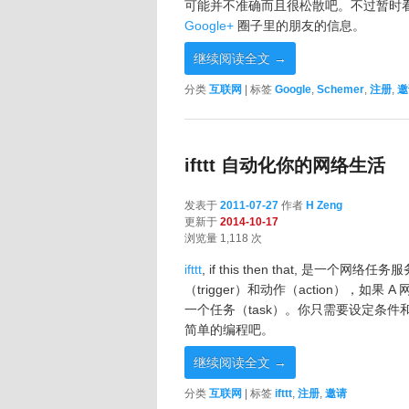
可能并不准确而且很松散吧。不过暂时
Google+
圈子里的朋友的信息。
继续阅读全文
→
分类
互联网
|
标签
Google
,
Schemer
,
注册
,
邀
ifttt 自动化你的网络生活
发表于
2011-07-27
作者
H Zeng
更新于
2014-10-17
浏览量 1,118 次
ifttt
, if this then that, 
（trigger）和动作（action），如
一个任务（task）。你只需要设定条
简单的编程吧。
继续阅读全文
→
分类
互联网
|
标签
ifttt
,
注册
,
邀请