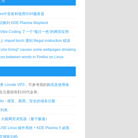
文章
ows中安装和使用SSH服务器
到 KDE Plasma Wayland
Vibe Coding 了一个“每日一色”的网页应用
 上 import torch 遇到 Illegal instruction 错误
Color Emoji” causes some webpages showing
ces between words in Firefox on Linux
务 Linode VPS
，可参考我的
购买及使用体
在注册就有$100代金券。
silo - 便宜、易用、安全的域名注册
客列表
lla 火狐网页浏览器
（
量子极速
）
USE Linux 操作系统 + KDE Plasma 5 桌面
页博客归档