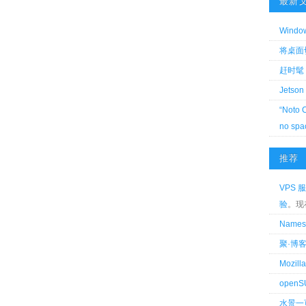
最新
Wind
将桌面切换
赶时髦 
Jetson
“Noto 
no spa
推荐
VPS 服
验
。现
Name
聚·博
Mozi
openS
水景一