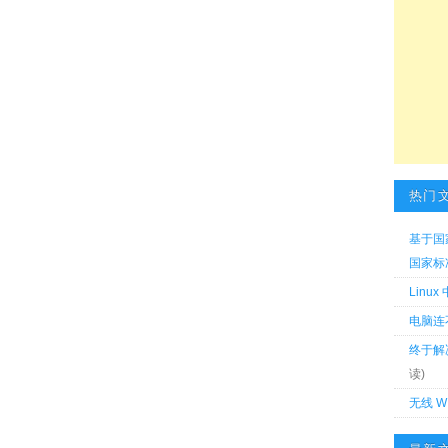
热门
基于国
国家标准 
Linu
电脑连
终于解
读)
无线 W