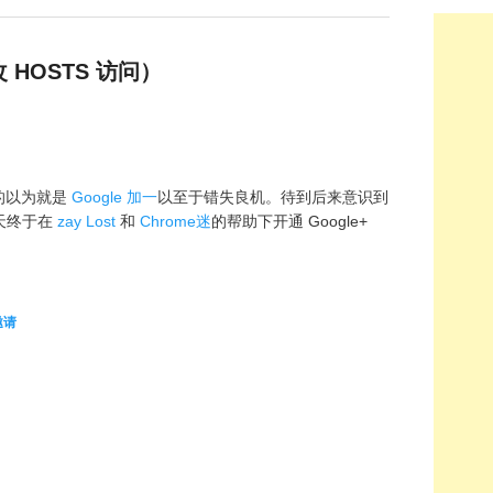
改 HOSTS 访问）
误的以为就是
Google 加一
以至于错失良机。待到后来意识到
天终于在
zay Lost
和
Chrome迷
的帮助下开通 Google+
。
邀请