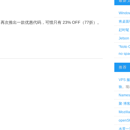
最新
Wind
将桌面切换
dy 再次推出一款优惠代码，可惜只有 23% OFF（77折）。
赶时髦 
Jetson
“Noto 
no spa
推荐
VPS 服
验
。现
Name
聚·博
Mozi
openS
水景一