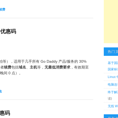
续费
7折优惠码
热门
，适用于几乎所有 Go Daddy 产品/服务的 30%
基于国
或者
续费
包括
域名
、
主机
等，
无最低消费要求
，有效期至
国家标准 
间 0 点）。
Linu
电脑连
名
终于解
读)
无线 W
优惠码