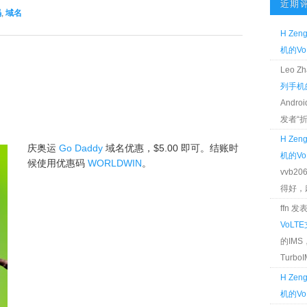
近期
码
,
域名
H Zen
机的Vo
Leo 
列手机的
Andr
发者“折腾
H Zen
庆奥运
Go Daddy
域名优惠，$5.00 即可。结账时
机的Vo
候使用优惠码
WORLDWIN
。
vvb2
得好，麻 
ffn 
VoLT
的IM
TurboIM
H Zen
机的Vo