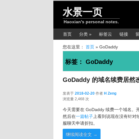
跳转至正文
跳转至边栏
水景一页
Haoxian's personal notes.
主菜单
首页
分类 »
标签云
链接
您在这里：
首页
»
GoDaddy
标签：
GoDaddy
GoDaddy 的域名续费居
发表于
2018-02-20
作者
H Zeng
2018-02-20
浏览量 2,468 次
今天需要在 GoDaddy 续费一个域
然后在
一篇帖子
上看到说现在没有针对
服聊天申请折扣。
继续阅读全文
→