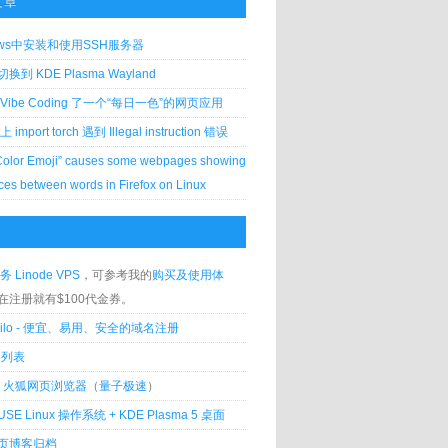
文章
ows中安装和使用SSH服务器
到 KDE Plasma Wayland
Vibe Coding 了一个“每日一色”的网页应用
 上 import torch 遇到 Illegal instruction 错误
Color Emoji” causes some webpages showing
ces between words in Firefox on Linux
务 Linode VPS
，可参考我的
购买及使用体
在注册就有$100代金券。
silo - 便宜、易用、安全的域名注册
客列表
lla 火狐网页浏览器
（
量子极速
）
USE Linux 操作系统 + KDE Plasma 5 桌面
页博客归档