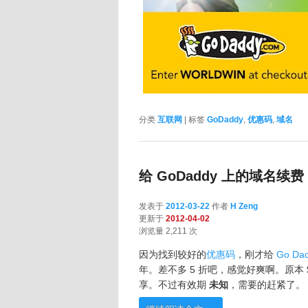
分类
互联网
|
标签
GoDaddy
,
优惠码
,
域名
给 GoDaddy 上的域名续费 
发表于
2012-03-22
作者
H Zeng
更新于
2012-04-02
浏览量 2,211 次
因为找到较好的
优惠码
，刚才给
Go Da
年。差不多 5 折吧，感觉好爽啊。原本 $1
享。不过有效期
未知
，需要的赶紧了。