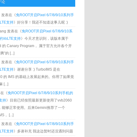
评论
g
发表在《
免ROOT开启Pixel 6/7/8/9/10系列手
LTE支持
》好分享！我还不知道这事儿呢 :)
Zhang 发表在《
免ROOT开启Pixel 6/7/8/9/10系
VoLTE支持
》今天才意识到，该版本属于
oid 的 Canary Program， 属于官方允许各个开
”的 [...]
g
发表在《
免ROOT开启Pixel 6/7/8/9/10系列手
LTE支持
》谢谢分享 :) TurboIMS 是在
060 的 IMS 的基础上发展起来的。你用了如果觉
[...]
发表在《
免ROOT开启Pixel 6/7/8/9/10系列手机的
E支持
》目前已经按照最新更新使用了vvb2060
S，能够正常使用。后来Gemini推荐了一个
S， [...]
g
发表在《
免ROOT开启Pixel 6/7/8/9/10系列手
LTE支持
》多谢补充 我这边暂时还没遇到问题