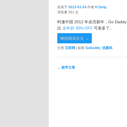
发表于
2012-01-24
作者
H Zeng
2012-01-24
浏览量 561 次
时逢中国 2012 年农历新年，Go Dad
比
去年的 30% OFF
可差多了。
继续阅读全文
→
分类
互联网
|
标签
GoDaddy
,
优惠码
文章导航
←
较早文章