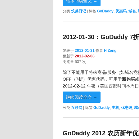
继续阅读全文
→
分类
筑巢日记
|
标签
GoDaddy
,
优惠码
,
域名
,
2012-01-30：GoDaddy 
发表于
2012-01-31
作者
H Zeng
更新于
2012-02-08
浏览量 637 次
除了不能用于特殊商品/服务（如域名竞拍等）
OFF（7折）优惠代码，可用于
新购买
2012-02-12
午夜（美国西部时间本周日晚
继续阅读全文
→
分类
互联网
|
标签
GoDaddy
,
主机
,
优惠码
,
域
GoDaddy 2012 农历新年