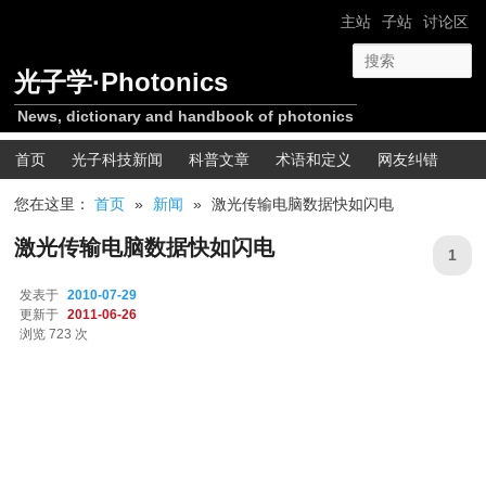
跳转至正文
网站导航
主站
子站
讨论区
光子学·Photonics
News, dictionary and handbook of photonics
主菜单
首页
光子科技新闻
科普文章
术语和定义
网友纠错
您在这里：
首页
»
新闻
»
激光传输电脑数据快如闪电
激光传输电脑数据快如闪电
1
发表于
2010-07-29
更新于
2011-06-26
浏览 723 次