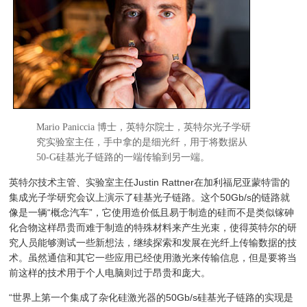
Mario Paniccia 博士，英特尔院士，英特尔光子学研
究实验室主任，手中拿的是细光纤，用于将数据从
50-G硅基光子链路的一端传输到另一端。
英特尔技术主管、实验室主任Justin Rattner在加利福尼亚蒙特雷的
集成光子学研究会议上演示了硅基光子链路。这个50Gb/s的链路就
像是一辆“概念汽车”，它使用造价低且易于制造的硅而不是类似镓砷
化合物这样昂贵而难于制造的特殊材料来产生光束，使得英特尔的研
究人员能够测试一些新想法，继续探索和发展在光纤上传输数据的技
术。虽然通信和其它一些应用已经使用激光来传输信息，但是要将当
前这样的技术用于个人电脑则过于昂贵和庞大。
“世界上第一个集成了杂化硅激光器的50Gb/s硅基光子链路的实现是