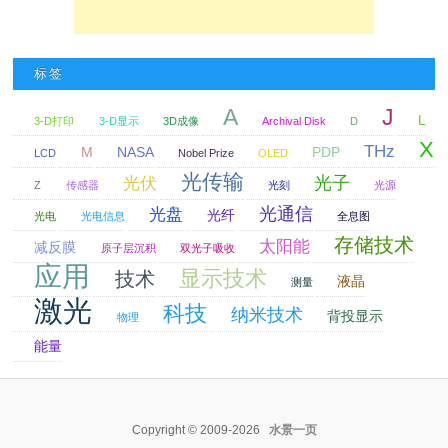
标签
A
J
L
3-D打印
3-D显示
3D成像
Archival Disk
D
X
THz
M
NASA
PDP
LCD
Nobel Prize
OLED
光传输
光子
光伏
Z
传感器
光刻
光源
光通信
光盘
光纤
光电
光电信息
全息图
存储技术
太阳能
减反膜
原子层沉积
双光子吸收
应用
显示技术
技术
液晶
测量
激光
科技
纳米技术
背投显示
物理
能量
Copyright © 2009-2026
水景一页