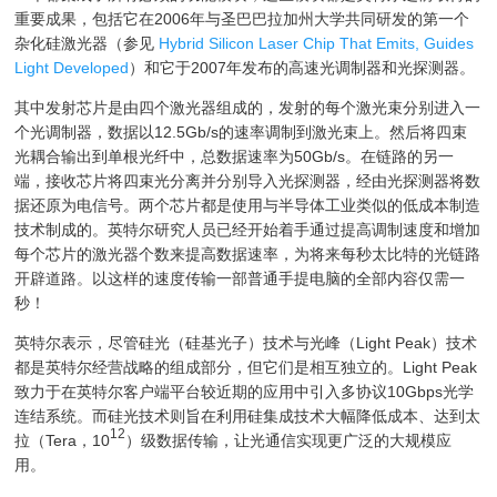
重要成果，包括它在2006年与圣巴巴拉加州大学共同研发的第一个
杂化硅激光器（参见
Hybrid Silicon Laser Chip That Emits, Guides
Light Developed
）和它于2007年发布的高速光调制器和光探测器。
其中发射芯片是由四个激光器组成的，发射的每个激光束分别进入一
个光调制器，数据以12.5Gb/s的速率调制到激光束上。然后将四束
光耦合输出到单根光纤中，总数据速率为50Gb/s。在链路的另一
端，接收芯片将四束光分离并分别导入光探测器，经由光探测器将数
据还原为电信号。两个芯片都是使用与半导体工业类似的低成本制造
技术制成的。英特尔研究人员已经开始着手通过提高调制速度和增加
每个芯片的激光器个数来提高数据速率，为将来每秒太比特的光链路
开辟道路。以这样的速度传输一部普通手提电脑的全部内容仅需一
秒！
英特尔表示，尽管硅光（硅基光子）技术与光峰（Light Peak）技术
都是英特尔经营战略的组成部分，但它们是相互独立的。Light Peak
致力于在英特尔客户端平台较近期的应用中引入多协议10Gbps光学
连结系统。而硅光技术则旨在利用硅集成技术大幅降低成本、达到太
12
拉（Tera，10
）级数据传输，让光通信实现更广泛的大规模应
用。