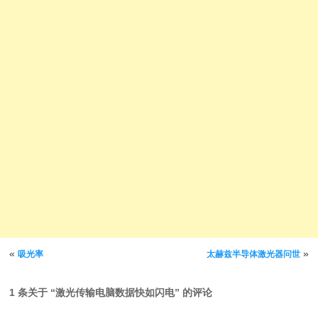
文章导航
«
»
吸光率
太赫兹半导体激光器问世
1 条关于 “
激光传输电脑数据快如闪电
” 的评论