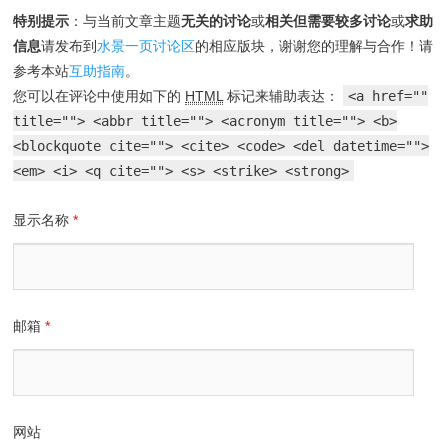
特别提示
：与当前文章主题
无关的讨论
或
相关但需要较多讨论
或
求助
信息
请发布到
水景一页讨论区
的相应版块，谢谢您的理解与合作！请
参考本站
互助指南
。
您可以在评论中使用如下的
HTML
标记来辅助表达：
<a href=""
title=""> <abbr title=""> <acronym title=""> <b>
<blockquote cite=""> <cite> <code> <del datetime="">
<em> <i> <q cite=""> <s> <strike> <strong>
显示名称
*
邮箱
*
网站