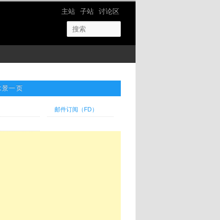
网站导航
主站
子站
讨论区
水景一页
邮件订阅（FD）