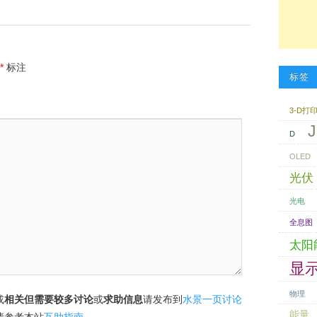
*
标注
标签
3-D打
J
D
OLED
光伏
光电
全息图
太阳
显
物理
或
相关但需要较多讨论
或
求助信息
请发布到
水景一页讨论
能量
请参考本站
互助指南
。