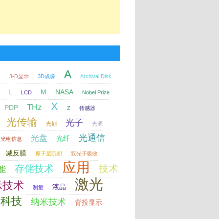
A
印
3-D显示
3D成像
Archival Disk
L
M
NASA
LCD
Nobel Prize
X
THz
PDP
Z
传感器
光传输
光子
光刻
光源
光通信
光盘
光纤
光电信息
减反膜
原子层沉积
双光子吸收
应用
存储技术
技术
能
激光
示技术
液晶
测量
科技
纳米技术
背投显示