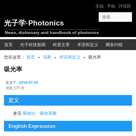
跳转至正文
网站导航
主站
子站
讨论区
光子学·Photonics
News, dictionary and handbook of photonics
主菜单
首页
光子科技新闻
科普文章
术语和定义
网友纠错
您在这里：
首页
»
词典
»
术语和定义
»
吸光率
吸光率
发表于
2010-07-25
2010-07-25
浏览 575 次
定义
参见
吸收比
、
吸收系数
English Expression