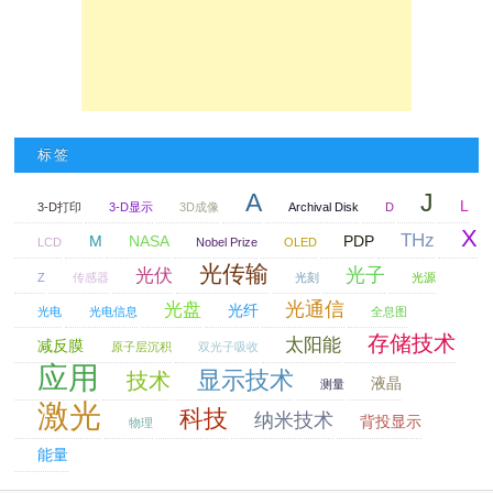
标签
A
J
L
3-D打印
3-D显示
3D成像
Archival Disk
D
X
THz
M
NASA
PDP
LCD
Nobel Prize
OLED
光传输
光子
光伏
Z
传感器
光刻
光源
光通信
光盘
光纤
光电
光电信息
全息图
存储技术
太阳能
减反膜
原子层沉积
双光子吸收
应用
显示技术
技术
液晶
测量
激光
科技
纳米技术
背投显示
物理
能量