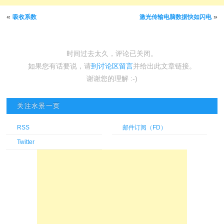
文章导航
«
»
吸收系数
激光传输电脑数据快如闪电
时间过去太久，评论已关闭。
如果您有话要说，请
到讨论区留言
并给出此文章链接。
谢谢您的理解 :-)
关注水景一页
RSS
邮件订阅（FD）
Twitter