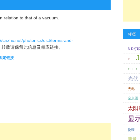
n relation to that of a vacuum.
标签
://cnzhx.net/photonics/dict/terms-and-
。转载请保留此信息及相应链接。
3-D打
J
固定链接
D
OLED
光伏
光电
全息图
太阳
显
物理
能量