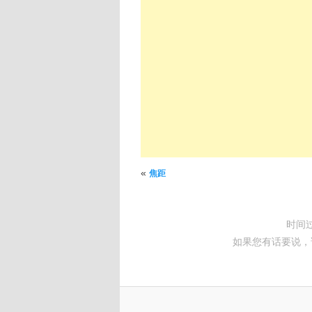
文章导航
«
焦距
时间
如果您有话要说，