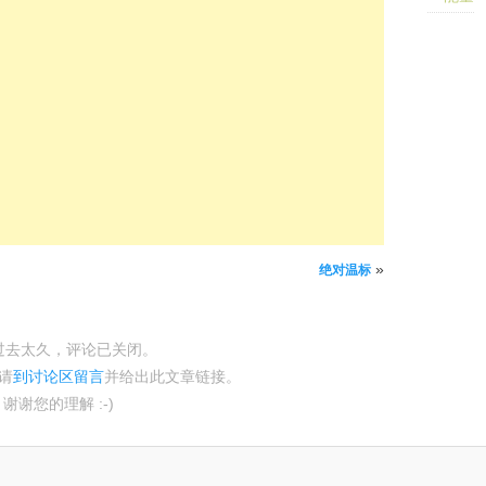
»
绝对温标
过去太久，评论已关闭。
请
到讨论区留言
并给出此文章链接。
谢谢您的理解 :-)