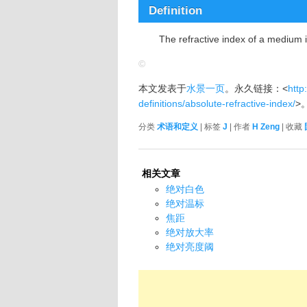
Definition
The refractive index of a medium i
©
本文发表于
水景一页
。永久链接：<
http
definitions/absolute-refractive-index/
>
分类
术语和定义
| 标签
J
| 作者
H Zeng
| 收藏
相关文章
绝对白色
绝对温标
焦距
绝对放大率
绝对亮度阈