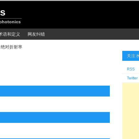
s
 photonics
术语和定义
网友纠错
»
绝对折射率
关注
RSS
Twitter