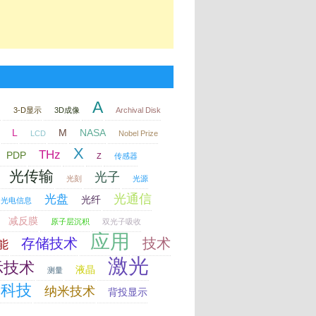
A
印
3-D显示
3D成像
Archival Disk
L
M
NASA
LCD
Nobel Prize
X
THz
PDP
Z
传感器
光传输
光子
光刻
光源
光通信
光盘
光纤
光电信息
减反膜
原子层沉积
双光子吸收
应用
存储技术
技术
能
激光
示技术
液晶
测量
科技
纳米技术
背投显示