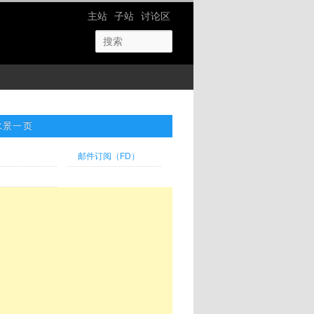
网站导航
主站
子站
讨论区
水景一页
邮件订阅（FD）