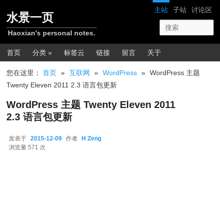
跳转至正文
网站导航
主站
子站
讨论区
水景一页
Haoxian's personal notes.
主菜单
首页
分类 »
标签云
链接
留言
关于
您在这里：
首页
»
互联网
»
WordPress
»
WordPress 主题
Twenty Eleven 2011 2.3 语言包更新
WordPress 主题 Twenty Eleven 2011
2.3 语言包更新
发表于
2015-12-09
作者
H Zeng
2015-12-09
浏览量 571 次