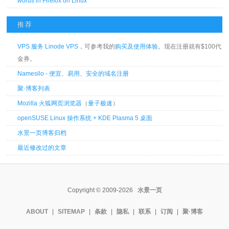
words in Firefox on Linux
推荐
VPS 服务 Linode VPS
，可参考我的
购买及使用体验
。现在注册就有$100代
金券。
Namesilo - 便宜、易用、安全的域名注册
聚·博客列表
Mozilla 火狐网页浏览器
（
量子极速
）
openSUSE Linux 操作系统 + KDE Plasma 5 桌面
水景一页博客归档
最近修改过的文章
Copyright © 2009-2026
水景一页
ABOUT
|
SITEMAP
|
条款
|
隐私
|
联系
|
订阅
|
聚·博客