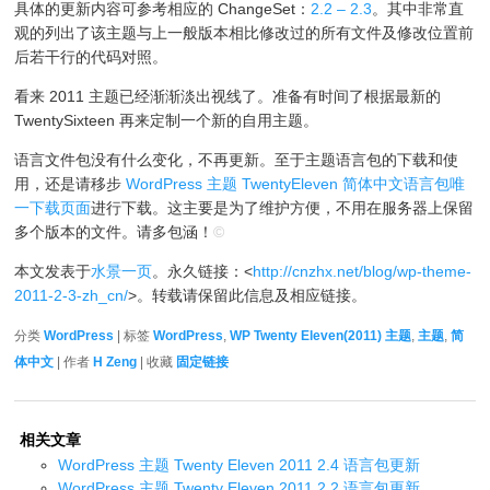
具体的更新内容可参考相应的 ChangeSet：
2.2 – 2.3
。其中非常直
观的列出了该主题与上一般版本相比修改过的所有文件及修改位置前
后若干行的代码对照。
看来 2011 主题已经渐渐淡出视线了。准备有时间了根据最新的
TwentySixteen 再来定制一个新的自用主题。
语言文件包没有什么变化，不再更新。至于主题语言包的下载和使
用，还是请移步
WordPress 主题 TwentyEleven 简体中文语言包唯
一下载页面
进行下载。这主要是为了维护方便，不用在服务器上保留
多个版本的文件。请多包涵！
©
本文发表于
水景一页
。永久链接：<
http://cnzhx.net/blog/wp-theme-
2011-2-3-zh_cn/
>。转载请保留此信息及相应链接。
分类
WordPress
| 标签
WordPress
,
WP Twenty Eleven(2011) 主题
,
主题
,
简
体中文
| 作者
H Zeng
| 收藏
固定链接
相关文章
WordPress 主题 Twenty Eleven 2011 2.4 语言包更新
WordPress 主题 Twenty Eleven 2011 2.2 语言包更新