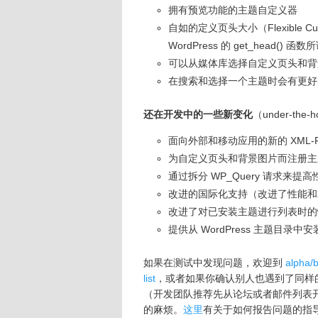
拥有预览功能的主题自定义器
自如的定义页头大小（Flexible Cus
WordPress 的 get_head() 
可以从媒体库选择自定义页头和背
在搜索和选择一个主题时会有更好
还在开发中的一些新变化
（under-the-
面向外部和移动应用的新的 XML-RP
为自定义页头和背景图片而注册主题
通过拆分 WP_Query 请求来提
改进的国际化支持（改进了性能和
改进了对已安装主题进行列表时的性
提供从 WordPress 主题目录
如果在测试中发现问题，欢迎到
alpha/
list
，或者如果你确认别人也遇到了同样
（开发团队推荐先从论坛或者邮件列表
的麻烦。
这里
有关于如何报告问题的指