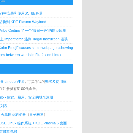
文章
ows中安装和使用SSH服务器
到 KDE Plasma Wayland
Vibe Coding 了一个“每日一色”的网页应用
 上 import torch 遇到 Illegal instruction 错误
Color Emoji” causes some webpages showing
ces between words in Firefox on Linux
务 Linode VPS
，可参考我的
购买及使用体
在注册就有$100代金券。
silo - 便宜、易用、安全的域名注册
客列表
lla 火狐网页浏览器
（
量子极速
）
USE Linux 操作系统 + KDE Plasma 5 桌面
页博客归档