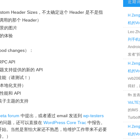
近期
tom Header Sizes，不太确定这个 Header 是不是指
H Zen
函数所调用的那个 Header）
机的Vo
景的图片
Leo 
的体验
列手机的
Andr
hood changes）：
发者“折腾
C API
H Zen
支持提供的新的 API
机的Vo
高性能（请测试！）
vvb2
本地化支持）
得好，麻 
能和 API
ffn 
中安装子主题的支持
VoLT
的IM
beta forum
中提出，或者通过 email 发送到
wp-testers
TurboIM
的问题，还可以直接在
WordPress Core Trac
中报告。
H Zen
开始。当然是害怕大家还不熟悉，给维护工作带来不必要
机的Vo
导。）