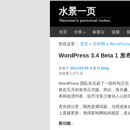
跳转至正文
水景一页
Haoxian's personal notes.
主菜单
首页
分类 »
标签云
链接
您在这里：
首页
»
互联网
»
WordPress
WordPress 3.4 Beta 1 发
发表于
2012-04-05
作者
H Zeng
2012-04-05
浏览量 1,075 次
WordPress 团队在沉寂了一段时间之后
将在五月份发布正式版。所以，有兴趣
表和改进列表，似乎没多少激动人心的
首先得注意，既然是测试版，当然或多
上直接更新，免得影响网站的稳定，造
新功能
：