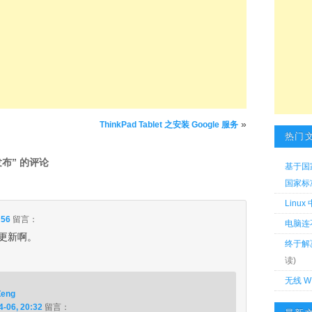
»
ThinkPad Tablet 之安装 Google 服务
热门
发布
” 的评论
基于国
国家标准 
Linu
:56
留言：
电脑连
更新啊。
终于解
读)
无线 W
Zeng
4-06, 20:32
留言：