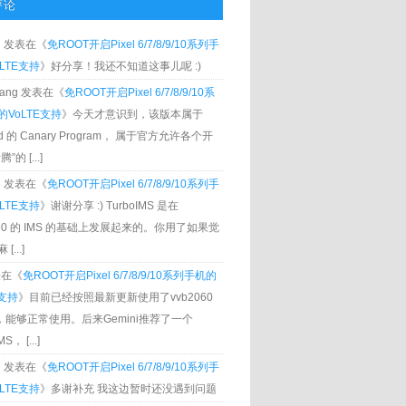
评论
g
发表在《
免ROOT开启Pixel 6/7/8/9/10系列手
LTE支持
》好分享！我还不知道这事儿呢 :)
Zhang 发表在《
免ROOT开启Pixel 6/7/8/9/10系
VoLTE支持
》今天才意识到，该版本属于
oid 的 Canary Program， 属于官方允许各个开
”的 [...]
g
发表在《
免ROOT开启Pixel 6/7/8/9/10系列手
LTE支持
》谢谢分享 :) TurboIMS 是在
060 的 IMS 的基础上发展起来的。你用了如果觉
[...]
发表在《
免ROOT开启Pixel 6/7/8/9/10系列手机的
E支持
》目前已经按照最新更新使用了vvb2060
S，能够正常使用。后来Gemini推荐了一个
S， [...]
g
发表在《
免ROOT开启Pixel 6/7/8/9/10系列手
LTE支持
》多谢补充 我这边暂时还没遇到问题