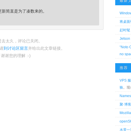
最新
更新简直是为了凑数来的。
Wind
将桌面切换
赶时髦 
Jetson
过去太久，评论已关闭。
“Noto 
请
到讨论区留言
并给出此文章链接。
no spa
谢谢您的理解 :-)
推荐
VPS 服
验
。现
Name
聚·博
Mozi
openS
水景一