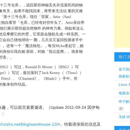
管「第十三号仓库」，追踪那些神秘丢失并流落民间的物
象有关，如果不能找回来，将带来无法估 量的灾难
「第十三号仓库」现任「管家」Artie（Saul
先生独自看管「仓库」已经有好些年头了。Artie亲自带
并向他们展示那些超自然物件 的神奇力量。例如有这么
然后摩擦它的外壁，它里面会随机生成一样东西。一
它会自己绕地球转一 圈，几天后又返回投掷者手中
）。还有一个「魔法钱包」，每当Myka拿起它，她
的身份出现在她 面前，对她「指点提携」。很多物
热门
厉害」。
BSG》）写过，Ronald D. Moore（《BSG》）写
基于国
rscape》）写过，最后落到了Jack Kenny（《Titus》）
国家标准 
sden Files》、《Charmed》、《Blade》）手中。所
的集体创作结晶。
Linu
电脑连
终于解
以留言索要邀请。（Update 2011-09-24 因伊甸
读)
）
©
无线 W
://cnzhx.net/blog/warehouse-13/
>。转载请保留此信息及