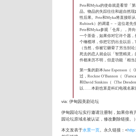
Pete和Myka的使命就是看
品。物品的失踪往往和超自然现
性后果。Pete和Myka将直接听从
Rubinek）的调遣－－这位老
Pete和Myka参观「仓库」，
一个茶壶，如果你对它许个愿，
个橄榄球，你把它扔出去以后，
（当然，你被它砸晕了另当别论
死去的恋人就会以「智慧精灵」
件都来历不明，但是功能「相当
第一集的剧本Jane Espenson（《
过，Rockne O’Bannon（《Fa
和David Simkins（《The Dre
以……本剧也算是科幻电视名家
via: 伊甸园美剧论坛
伊甸园论坛实行邀请注册制，如果你有兴趣，可
园论坛原域名被认证，修改删除链接。
本文发表于
水景一页
。永久链接：<
http