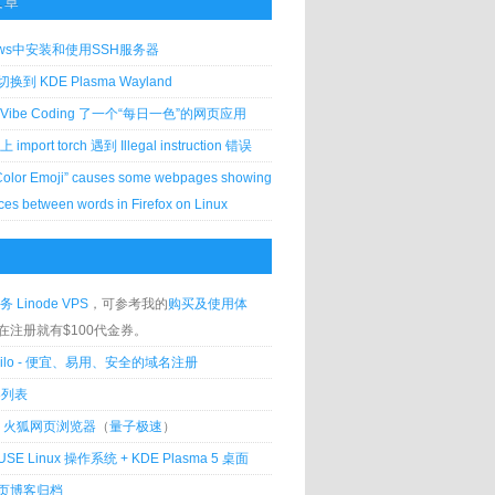
文章
ows中安装和使用SSH服务器
到 KDE Plasma Wayland
Vibe Coding 了一个“每日一色”的网页应用
 上 import torch 遇到 Illegal instruction 错误
Color Emoji” causes some webpages showing
ces between words in Firefox on Linux
务 Linode VPS
，可参考我的
购买及使用体
在注册就有$100代金券。
silo - 便宜、易用、安全的域名注册
客列表
lla 火狐网页浏览器
（
量子极速
）
USE Linux 操作系统 + KDE Plasma 5 桌面
页博客归档