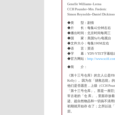
Genelle Williams–Leena
CCH Pounder–Mrs. Frederic
Simon Reynolds–Daniel Dickins
◆类 型：剧情
◆片 长：每集42分钟左右
◆播出时间：北京时间每周三
◆国 家：美国SyFy电视台
◆文件大小：每集190M左右
◆语 言：英语
◆字 幕：YDY-YTET字幕
◆官方网站：
http://www.scifi.co
◆简 介：
《第十三号仓库》的主人公是FBI特工Pe
Kelly）。因为在「拯救总统
他们是否愿意，上级（CCH Po
「第十三号仓库」。那是一座巨
常古老的「仓 库」，里面存放
迹、超自然物品和一切搞不清用
初期就开始存 在了；之所以说
层。