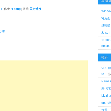
最新
幻
| 作者
H Zeng
| 收藏
固定链接
Wind
将桌面切换
赶时髦 
第四季
Jetson
“Noto 
no spa
推荐
VPS 服
验
。现
Name
聚·博
Mozi
openS
水景一