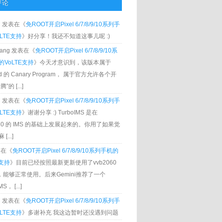
评论
g
发表在《
免ROOT开启Pixel 6/7/8/9/10系列手
LTE支持
》好分享！我还不知道这事儿呢 :)
Zhang 发表在《
免ROOT开启Pixel 6/7/8/9/10系
VoLTE支持
》今天才意识到，该版本属于
oid 的 Canary Program， 属于官方允许各个开
”的 [...]
g
发表在《
免ROOT开启Pixel 6/7/8/9/10系列手
LTE支持
》谢谢分享 :) TurboIMS 是在
060 的 IMS 的基础上发展起来的。你用了如果觉
[...]
发表在《
免ROOT开启Pixel 6/7/8/9/10系列手机的
E支持
》目前已经按照最新更新使用了vvb2060
S，能够正常使用。后来Gemini推荐了一个
S， [...]
g
发表在《
免ROOT开启Pixel 6/7/8/9/10系列手
LTE支持
》多谢补充 我这边暂时还没遇到问题