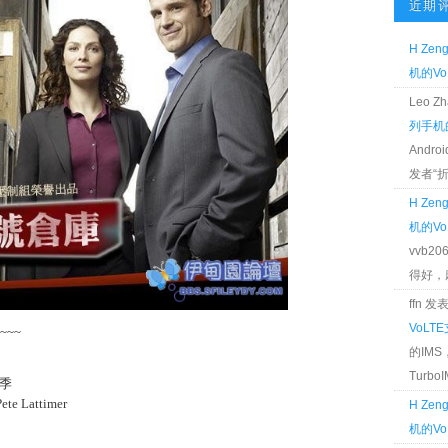
近期
H Zen
机的Vo
Leo 
列手机的
Andr
发者“折腾
H Zen
机的Vo
vvb2
得好，麻 
ffn 
VoLT
~~
的IM
TurboIM
季
e Lattimer
H Zen
机的Vo