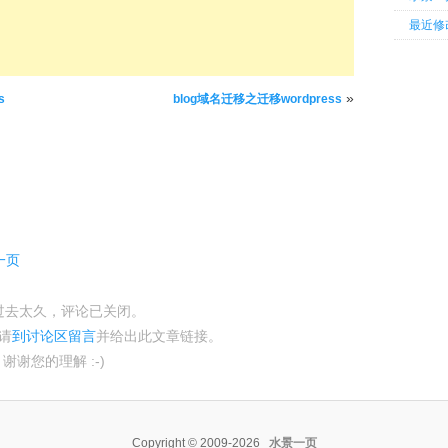
最近修
»
s
blog域名迁移之迁移wordpress
景一页
过去太久，评论已关闭。
请
到讨论区留言
并给出此文章链接。
谢谢您的理解 :-)
Copyright © 2009-2026
水景一页