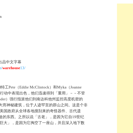
on
组出品中文字幕
m/
warehouse
13/
te（Eddie McClintock）和Myka（Joanne
」的行动中表现出色，他们迅速得到「重用」－－不管
under）强行指派他们到南达科他州监控高度机密的
大而神秘建筑，位于人迹罕至的群山之间。这是个非
着美国政府从全球各地搜刮来的奇怪器件、古代遗
途的东西。之所以说「古老」，是因为它自19世纪
「巨大」，是因为它掏空了一座山，并且深入地下数