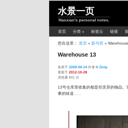
跳转至正文
水景一页
Haoxian's personal notes.
主菜单
首页
分类 »
标签云
链接
您在这里：
首页
»
影与音
»
Warehouse
Warehouse 13
发表于
2009-08-24
作者
H Zeng
更新于
2012-10-28
浏览量 841 次
13号仓库里收集的都是些灵异的物品。
事的味道……