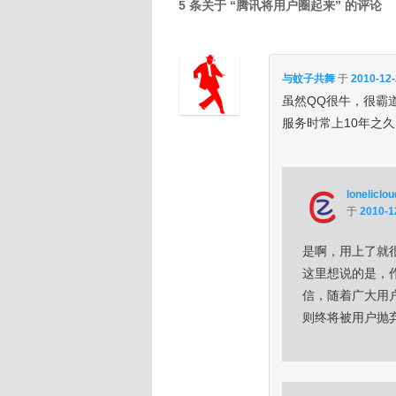
5 条关于 “
腾讯将用户圈起来
” 的评论
与蚊子共舞
于
2010-12-
虽然QQ很牛，很霸
服务时常上10年之
loneliclou
于
2010-1
是啊，用上了就
这里想说的是，
信，随着广大用
则终将被用户抛