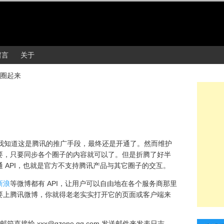
留言
关于
圈起来
然我知道这是腾讯的推广手段，最终还是开通了。然而维护
要，只要同步各个圈子的内容就可以了。但是折腾了好半
 API，也就是官方不支持腾讯产品与其它圈子的交互。
新浪
等微博都有 API，让用户可以自由地在各个服务商那里
要上腾讯微博，你就得老老实实打开它的页面或客户端来
的邮箱直接给 xxx@qzone.qq.com 发送邮件来发表日志，