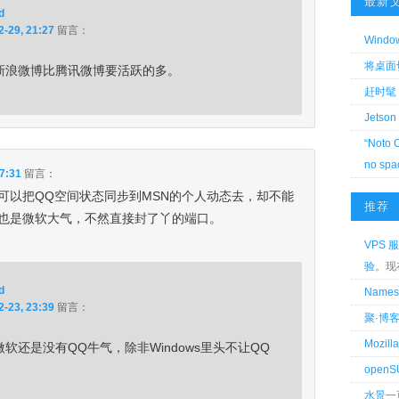
最新
d
2-29, 21:27
留言：
Wind
将桌面切换
新浪微博比腾讯微博要活跃的多。
赶时髦 
Jetson
“Noto 
no spa
7:31
留言：
可以把QQ空间状态同步到MSN的个人动态去，却不能
推荐
也是微软大气，不然直接封了丫的端口。
VPS 服
验
。现
d
Name
2-23, 23:39
留言：
聚·博
Mozi
软还是没有QQ牛气，除非Windows里头不让QQ
openS
水景一