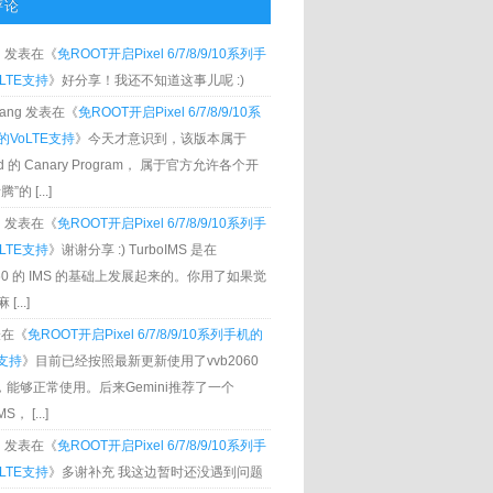
评论
g
发表在《
免ROOT开启Pixel 6/7/8/9/10系列手
LTE支持
》好分享！我还不知道这事儿呢 :)
Zhang 发表在《
免ROOT开启Pixel 6/7/8/9/10系
VoLTE支持
》今天才意识到，该版本属于
oid 的 Canary Program， 属于官方允许各个开
”的 [...]
g
发表在《
免ROOT开启Pixel 6/7/8/9/10系列手
LTE支持
》谢谢分享 :) TurboIMS 是在
060 的 IMS 的基础上发展起来的。你用了如果觉
[...]
发表在《
免ROOT开启Pixel 6/7/8/9/10系列手机的
E支持
》目前已经按照最新更新使用了vvb2060
S，能够正常使用。后来Gemini推荐了一个
S， [...]
g
发表在《
免ROOT开启Pixel 6/7/8/9/10系列手
LTE支持
》多谢补充 我这边暂时还没遇到问题