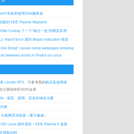
文章
ows中安装和使用SSH服务器
到 KDE Plasma Wayland
Vibe Coding 了一个“每日一色”的网页应用
 上 import torch 遇到 Illegal instruction 错误
Color Emoji” causes some webpages showing
ces between words in Firefox on Linux
务 Linode VPS
，可参考我的
购买及使用体
在注册就有$100代金券。
silo - 便宜、易用、安全的域名注册
客列表
lla 火狐网页浏览器
（
量子极速
）
USE Linux 操作系统 + KDE Plasma 5 桌面
页博客归档