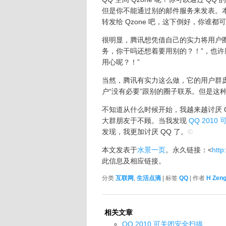
但是你不能通过别的邮件服务来发表。本来
转发给 Qzone 吧，这下倒好，你谁都可以
很明显，腾讯想凭借自己的实力将用户
务，你干吗还想着要用别的？！”，也许
用心呢？！”
当然，腾讯有实力这么做，它的用户群
户“没有必要”跟别的圈子联系。但是这
不知道从什么时候开始，我越来越讨厌 
大群朋友于不顾。当我发现
QQ 201
发现，我更加讨厌 QQ 了。
©
本文发表于
水景一页
。永久链接：<
http
此信息及相应链接。
分类
互联网
,
生活点滴
| 标签
QQ
| 作者
H Zen
相关文章
QQ 2010 可关闭安全扫描