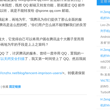
近期
我想，既然 QQ 邮箱又转发功能，那就通过 QQ 邮件
转，就是不能转发给 @qzone.qq.com 邮箱。
H Zen
机的Vo
圈起来，画地为牢。“我腾讯为你们提供了那么全面的服
腾讯是这么想的吧，“你们用户怎么就不能理解我们的良苦
Leo 
列手机的
Andr
庞大，它觉得自己可以将用户困在腾讯这个大圈子里而用
发者“折腾
种画地为牢的手段是上上之策吗？
H Zen
QQ 了，讨厌腾讯的服务。曾经一度停用 QQ，置我的一
机的Vo
0 可以关闭安全扫描
了，我又第一时间登上了 QQ。然后我就
vvb2
得好，麻 
://cnzhx.net/blog/tencent-imprison-users/
>。转载请保留
ffn 
VoLT
的IM
g
| 收藏
固定链接
TurboIM
H Zen
机的Vo