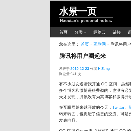
跳转至正文
水景一页
Haoxian's personal notes.
主菜单
首页
分类 »
标签云
链接
您在这里：
首页
»
互联网
»
腾讯将用户
腾讯将用户圈起来
发表于
2010-12-23
作者
H Zeng
2010-12-23
浏览量 941 次
有不少朋友邀请我开通 QQ 空间，虽
多个博客和微博是很费劲的，也没有必
天才发现，腾讯没有为其博客和微博开通
在互联网越来越开放的今天，
Twitter
、
转来转去，也促进了信息的交流。可是
发表内容。
QQ 空间 Qzone 呢？你可以通过 QQ 