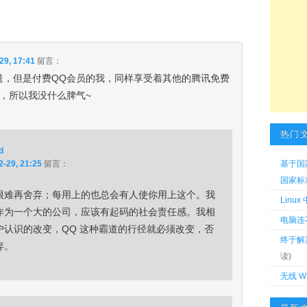
29, 17:41
留言：
道，但是付费QQ会员的我，同样享受着其他的腾讯免费
久，所以我没什么脾气~
热门
d
2-29, 21:25
留言：
基于国
国家标准 
很难再舍弃；每用上的也总会有人使你用上这个。我
Linu
作为一个大的公司，应该有起码的社会责任感。我相
电脑连
户认识的改变，QQ 这种霸道的行径就必须改变，否
终于解
弃。
读)
无线 W