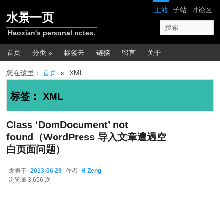
跳转至正文
跳转至边栏
网站导航
主站
子站
讨论区
水景一页
Haoxian's personal notes.
主菜单
首页
分类 »
标签云
链接
留言
关于
您在这里：
首页
»
XML
标签：
XML
Class ‘DomDocument’ not
found（WordPress 导入文章遭遇空
白页面问题）
发表于
2013-06-29
作者
H Zeng
2013-06-29
浏览量 3,656 次