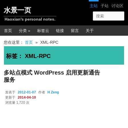
跳转至正文
跳转至边栏
网站导航
主站
子站
讨论区
水景一页
Haoxian's personal notes.
主菜单
首页
分类 »
标签云
链接
留言
关于
您在这里：
首页
»
XML-RPC
标签：
XML-RPC
多站点模式 WordPress 启用更新通告
服务
发表于
2012-01-07
作者
H Zeng
更新于
2014-04-10
浏览量 1,720 次