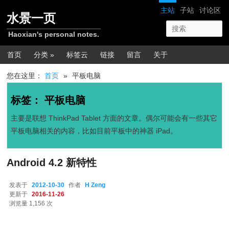
跳转至正文
跳转至边栏
网站导航
主站
子站
讨论区
水景一页
Haoxian's personal notes.
主菜单
首页
分类 »
标签云
链接
留言
关于
您在这里：
首页
»
平板电脑
标签：
平板电脑
主要是联想 ThinkPad Tablet 方面的文章。偶尔可能会有一些其它
平板电脑相关的内容，比如目前平板中的神器 iPad。
Android 4.2 新特性
发表于
2012-10-30
作者
H Zeng
更新于
2016-11-26
浏览量 1,156 次