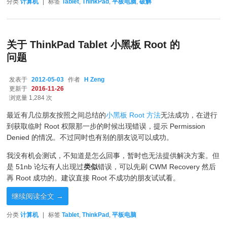
分类
计算机
|
标签
Tablet
,
ThinkPad
,
平板电脑
,
破解
关于 ThinkPad Tablet 小黑板 Root 的
问题
发表于
2012-05-03
作者
H Zeng
更新于
2016-11-26
浏览量 1,284 次
最近有几位朋友按照之间总结的
小黑板 Root 方法
无法成功，在进行
到获取临时 Root 权限那一步的时候出现错误，提示 Permission
Denied 的情况。不过同时也有别的朋友说可以成功。
我没有机会测试，不知道是怎么回事，暂时也无法提供解决方案。但
是 51nb 论坛有人出现过
类似
错误，可以先刷 CWM Recovery 然后
再 Root 成功的。建议直接 Root 不成功的朋友试试看。
继续阅读全文
→
分类
计算机
|
标签
Tablet
,
ThinkPad
,
平板电脑