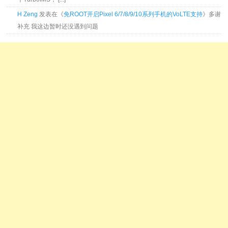
H Zeng
发表在《
免ROOT开启Pixel 6/7/8/9/10系列手机的VoLTE支持
》多谢
补充 我这边暂时还没遇到问题