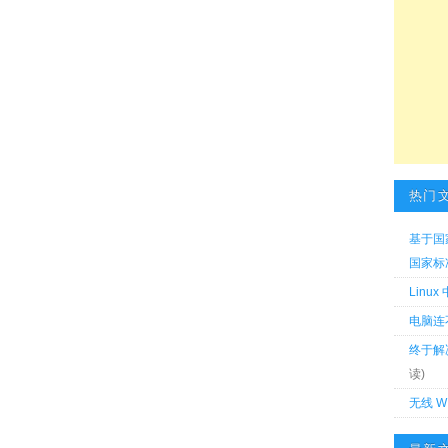
热门
基于国
国家标准 
Linu
电脑连
终于解
读)
无线 W