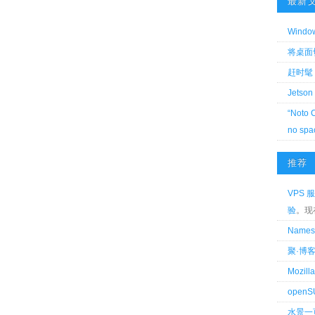
最新
Wind
将桌面切换
赶时髦 
Jetson
“Noto 
no spa
推荐
VPS 服
验
。现
Name
聚·博
Mozi
openS
水景一