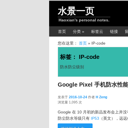
跳转至正文
跳转至边栏
水景一页
Haoxian's personal notes.
主菜单
首页
分类 »
标签云
链接
您在这里：
首页
»
IP-code
标签：
IP-code
防水防尘级别
Google Pixel 手机防水
发表于
2016-10-24
作者
H Zeng
2016-10-24
浏览量 1,095 次
Google 在 10 月初的新品发布会上
防尘防水等级只有
IP53
（英文），远远低