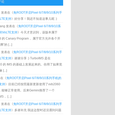
评论
g
发表在《
免ROOT开启Pixel 6/7/8/9/10系列手
LTE支持
》好分享！我还不知道这事儿呢 :)
Zhang 发表在《
免ROOT开启Pixel 6/7/8/9/10系
VoLTE支持
》今天才意识到，该版本属于
oid 的 Canary Program， 属于官方允许各个开
”的 [...]
g
发表在《
免ROOT开启Pixel 6/7/8/9/10系列手
LTE支持
》谢谢分享 :) TurboIMS 是在
060 的 IMS 的基础上发展起来的。你用了如果觉
[...]
发表在《
免ROOT开启Pixel 6/7/8/9/10系列手机的
E支持
》目前已经按照最新更新使用了vvb2060
S，能够正常使用。后来Gemini推荐了一个
S， [...]
g
发表在《
免ROOT开启Pixel 6/7/8/9/10系列手
LTE支持
》多谢补充 我这边暂时还没遇到问题