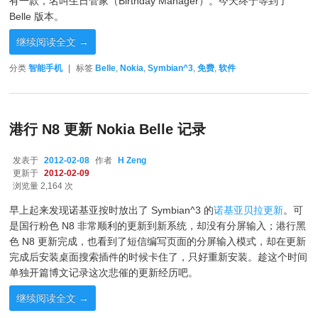
有一款，名叫生日管家（Birthday Manager）。今天终于等到了
Belle 版本。
继续阅读全文
→
分类
智能手机
|
标签
Belle
,
Nokia
,
Symbian^3
,
免费
,
软件
港行 N8 更新 Nokia Belle 记录
发表于
2012-02-08
作者
H Zeng
更新于
2012-02-09
浏览量 2,164 次
早上起来发现诺基亚按时放出了 Symbian^3 的
诺基亚贝拉更新
。可
是国行粉色 N8 非常顺利的更新到新系统，却没有分屏输入；港行黑
色 N8 更新完成，也看到了短信编写页面的分屏输入模式，却在更新
完成后安装桌面搜索插件的时候卡住了，只好重新安装。趁这个时间
单独开篇博文记录这次悲催的更新经历吧。
继续阅读全文
→