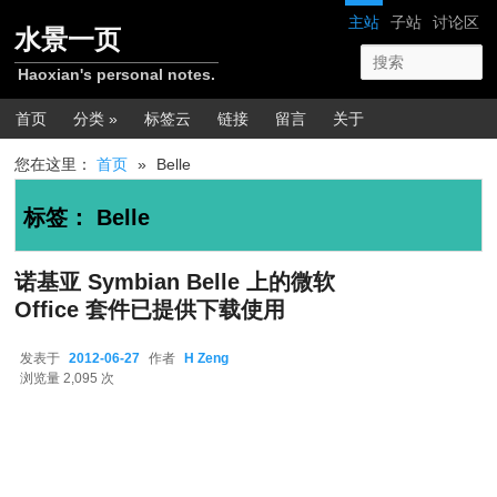
跳转至正文
跳转至边栏
网站导航
主站
子站
讨论区
水景一页
Haoxian's personal notes.
主菜单
首页
分类 »
标签云
链接
留言
关于
您在这里：
首页
»
Belle
标签：
Belle
诺基亚 Symbian Belle 上的微软
Office 套件已提供下载使用
发表于
2012-06-27
作者
H Zeng
2012-06-27
浏览量 2,095 次