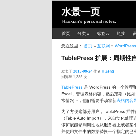
跳转至正文
水景一页
Haoxian's personal notes.
主菜单
首页
分类 »
标签云
链接
您在这里：
首页
»
互联网
»
WordPress
TablePress 扩展：周
发表于
2013-09-24
作者
H Zeng
2013-09-24
浏览量 1,285 次
TablePress
是 WordPress 的一
Excel，管理表格内容，然后定期（比
常情况下，他们需要手动将新
表格内容导入
为了方便这部分用户，TablePress 插件作
（Table Auto Import），来
该扩展能够周期性地从服务器上或者某个指定文
并使用文件中的数据替换一个指定的已