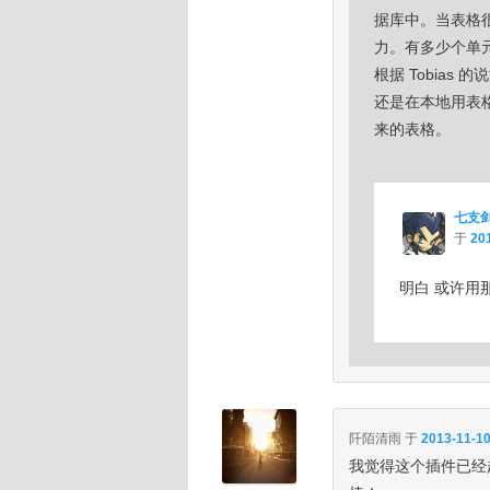
据库中。当表格很
力。有多少个单元
根据 Tobia
还是在本地用表格处
来的表格。
七支
于
201
明白 或许用
阡陌清雨
于
2013-11-10
我觉得这个插件已经