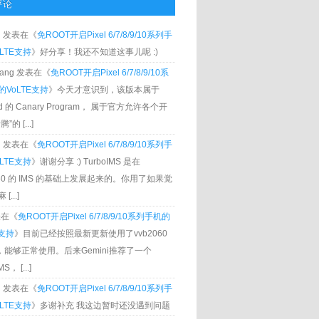
评论
g
发表在《
免ROOT开启Pixel 6/7/8/9/10系列手
LTE支持
》好分享！我还不知道这事儿呢 :)
Zhang 发表在《
免ROOT开启Pixel 6/7/8/9/10系
VoLTE支持
》今天才意识到，该版本属于
oid 的 Canary Program， 属于官方允许各个开
”的 [...]
g
发表在《
免ROOT开启Pixel 6/7/8/9/10系列手
LTE支持
》谢谢分享 :) TurboIMS 是在
060 的 IMS 的基础上发展起来的。你用了如果觉
[...]
发表在《
免ROOT开启Pixel 6/7/8/9/10系列手机的
E支持
》目前已经按照最新更新使用了vvb2060
S，能够正常使用。后来Gemini推荐了一个
S， [...]
g
发表在《
免ROOT开启Pixel 6/7/8/9/10系列手
LTE支持
》多谢补充 我这边暂时还没遇到问题