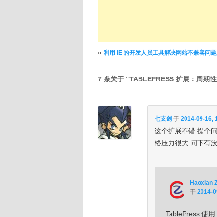
文章导航
«
利用 IE 的开发人员工具解决网站不兼容问题
7 条关于 “
TABLEPRESS 扩展：周
七支剑
于
2014-09-16, 
这个扩展不错 提个问
格压力很大 问下有
Haoxian 
于
2014-0
TablePress