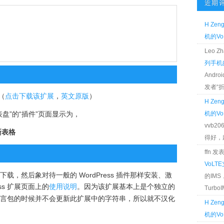
近期
H Zen
机的Vo
Leo 
列手机的
Andr
发者“折腾
（
点击下载该扩展
，
英文原版
）
H Zen
仪表盘”的“插件”页面显示为，
机的Vo
vvb2
新表格
得好，麻 
ffn 
VoLT
本页下载，然后象对待一般的 WordPress 插件那样安装、激
的IM
ess 扩展页面上的
使用说明
。因为该扩展基本上是个独立的
TurboIM
体中文语言包的时候并不会更新此扩展中的字符串，所以就不汉化
H Zen
机的Vo