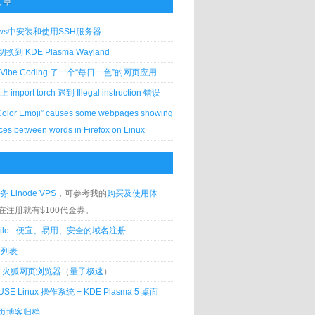
文章
ows中安装和使用SSH服务器
到 KDE Plasma Wayland
Vibe Coding 了一个“每日一色”的网页应用
 上 import torch 遇到 Illegal instruction 错误
Color Emoji” causes some webpages showing
ces between words in Firefox on Linux
务 Linode VPS
，可参考我的
购买及使用体
在注册就有$100代金券。
silo - 便宜、易用、安全的域名注册
客列表
lla 火狐网页浏览器
（
量子极速
）
USE Linux 操作系统 + KDE Plasma 5 桌面
页博客归档