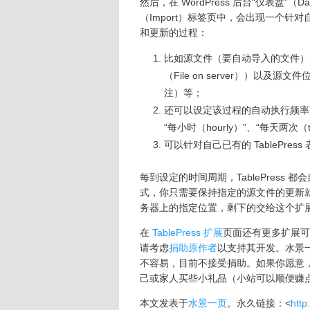
然后，在 WordPress 后台“仪表盘”（Da
（Import）标签页中，会出现一个
和更新的过程：
比如源文件（要自动导入的文件）
（File on server））以
注）等；
还可以设定该过程的自动执行频率，有多种
“每小时（hourly）”、“每天两次（tw
可以针对自己已有的 TablePr
每到设定的时间周期，TablePres
式，你只需要保持指定的源文件的更新就可
务器上的指定位置，剩下的交给这个扩
在
TablePress 扩展
页面还有更多扩展可供
请考虑
捐助原作者
以支持其开发。水景
不容易，目前不接受捐助。如果你愿意
己或家人买些小礼品（小站可以顺便赚
本文发表于
水景一页
。永久链接：<
http