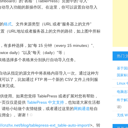
shboard）的“表格”（TablePress）页面中的“导入”
针对自动导入功能的新操作区。在这里，你可以设置自动导入
的
格式
、文件来源类型（URL 或者“服务器上的文件”
及源文件位置（URL地址或者服务器上的文件的路径，如上图中所标
选择，如“每 15 分钟（every 15 minutes）”、
ice daily）”以及“每天（daily）”等；
热门
ess 表格选择多个表格来分别执行自动导入任务。
基于国
s 都会自动从指定的源文件中将表格内容导入一次。通过这种方
国家标准 
以了，比如通过 FTP 将一个新的 CSV 文件上传到服
Linu
展来完成。
电脑连
使用。如果您觉得 TablePress 或者扩展对您有帮助，
终于解
一页仅仅是提供
TablePress 中文支持
，也知道大家生活都
读)
，请给小站做个友情链接，或者通过这里的
网购通道
给自
点佣金）。谢谢！
©
无线 W
://cnzhx.net/blog/tablepress-ext_table-auto-import/
>。转