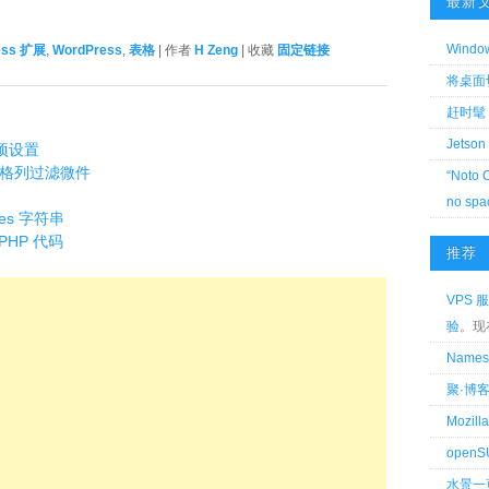
最新
Wind
ess 扩展
,
WordPress
,
表格
| 作者
H Zeng
| 收藏
固定链接
将桌面切换
赶时髦 
Jetson
选项设置
es 表格列过滤微件
“Noto 
no spa
les 字符串
PHP 代码
推荐
VPS 服
验
。现
Name
聚·博
Mozi
openS
水景一