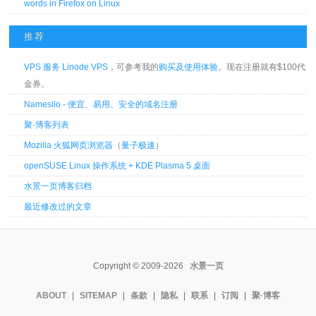
words in Firefox on Linux
推荐
VPS 服务 Linode VPS
，可参考我的
购买及使用体验
。现在注册就有$100代
金券。
Namesilo - 便宜、易用、安全的域名注册
聚·博客列表
Mozilla 火狐网页浏览器
（
量子极速
）
openSUSE Linux 操作系统 + KDE Plasma 5 桌面
水景一页博客归档
最近修改过的文章
Copyright © 2009-2026
水景一页
ABOUT
|
SITEMAP
|
条款
|
隐私
|
联系
|
订阅
|
聚·博客