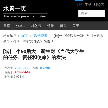
跳转至正文
网站导航
主站
子站
讨论区
水景一页
Haoxian's personal notes.
主菜单
首页
分类 »
标签云
链接
留言
关于
您在这里：
首页
»
教学资源
»
[转]一个90后大一新生对《当代大
学生的任务、责任和使命》的看法
[转]一个90后大一新生对《当代大学生
的任务、责任和使命》的看法
发表于
2011-01-10
作者
H Zeng
更新于
2014-04-09
浏览量 2,073 次