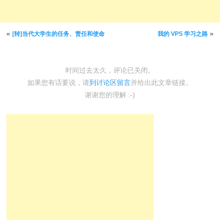
文章导航
«
»
[转]当代大学生的任务、责任和使命
我的 VPS 学习之路
时间过去太久，评论已关闭。
如果您有话要说，请
到讨论区留言
并给出此文章链接。
谢谢您的理解 :-)