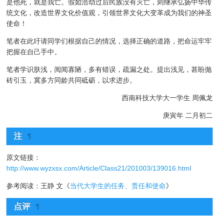
是他死，就是我亡。假如浩劫过后民族没有灭亡，则继承弘扬中华传
统文化，改造世界文化价值观，引领世界文化大变革成为我们的神圣
使命！
笔者在此吁请同学们根据自己的情况，选择正确的道路，把命运牢牢
把握在自己手中。
笔者学识肤浅，阅闻寡陋，多有错误，疏漏之处。提出浅见，甚盼抛
砖引玉，冀多方同龄共同砥砺，以求进步。
西南科技大学大一学生 周佩龙
庚寅年 二月初二
注
¶
原文链接：
http://www.wyzxsx.com/Article/Class21/201003/139016.html
参考阅读：王静 文《
当代大学生的任务、责任和使命
》
点评
¶