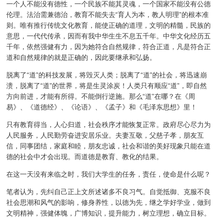
一个人不能没有德性，一个民族不能其灵魂，一个国家不能没有公德
伦理。法治需兼德治，教育不能失去“育人为本，教人明理”的根本准
则。唯有推行传统文化教育，能使正确的道理，文明的精髓，民族的
意思，一代代传承，因而有我中华生生不息五千年。中华文化经历五
千年，依然强健有力，因为她符合自然规律，符合正道，凡是符合正
道和自然规律的就是正确的，因此要继承和弘扬。
脱离了“道”的科技发展，将毁灭人类；脱离了“道”的社会，将迅速崩
溃，脱离了“道”的世界，将是生灵涂炭！人类只有顺应“道”，即自然
方向前进，才能有所得。不能倒行逆施。那么“道”在哪？在《周
易》、《道德经》、《论语》、《孟子》和《毛泽东思想》里！
只有教育得当，人心归道，社会秩序才能恢复正常。政府尽心尽力为
人民服务，人民勤劳奋进安居乐业。夫妻互敬，父慈子孝，朋友互
信，同事团结，家庭和睦，朋友忠诚，社会和谐的美好现象只能在道
德的社会中才会出现。而道德是教育、教化的结果。
在这一天没有来临之时，我们大学生的任务，责任，使命是什么呢？
笔者认为，先纠自己正上文所述诸多不良习气。自觉抵御、克服不良
社会思潮和风气的影响，修身养性，以德为先，继之学好学业，做到
文明精神，强健体魄，广博知识，提升能力，树立理想，确立目标。