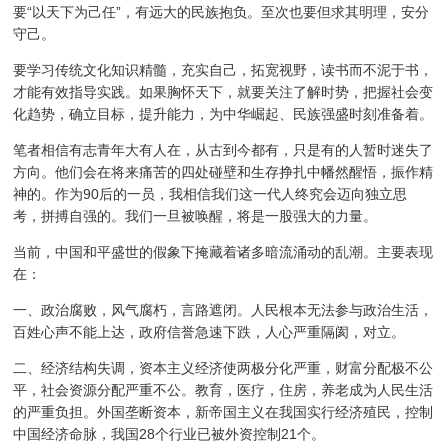
要“以天下为己任”，有远大的民族抱负。至次也要但求其明理，安分
守己。
要学习传统文化知识精髓，充实自己，拓宽视野，读书而不泥于书，
才能有效指导实践。如果胸怀天下，就要关注了解时势，把握社会变
化趋势，确立目标，提升能力，为中华崛起、民族强盛时刻准备着。
笔者相信有志青年大有人在，从古到今都有，只是有的人暂时迷失了
方向。他们会在将来痛苦的四处碰壁和生存挣扎中幡然醒悟，振作精
神的。作为90后的一员，我相信我们这一代人终究会迈向独立思
考，拼搏自强的。我们一旦被唤醒，将是一股强大的力量。
当前，中国和平盛世的假象下掩藏着诸多暗流涌动的乱潮。主要表现
在：
一、政治腐败，风气腐朽，言路遮闭。人民根本无法参与政治生活，
百姓心声不能上达，政府信誉急速下跌，人心严重隔阂，对立。
二、经济结构失调，资本主义经济使两极分化严重，财富分配极不公
平，社会资源分配严重不公。教育，医疗，住房，养老成为人民生活
的严重负担。外国垄断资本，新帝国主义在我国实行经济殖民，控制
中国经济命脉，我国28个行业已被外资控制21个。