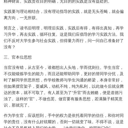
精神财富。实践贵在目的明确，无目的的实践是没有益处的。
实践要与理论相结合，没有理论指导的实践，就是无头苍蝇，就会偏
离方向，一无所获。
简言之，读书后明理，明理后实践，实践后有得，有得出真知，再学
习升华，再去实践，循环往复。这是我们应倡导的学习实践方法。我
们不反对大学生参与社会实践，但得量力而行，问一问自己准备好了
没有？
三、官本位思想
当官没有错，从古至今，谁都想出人头地，学而优则仕。学生当官，
不仅能锻炼学生的能力，而且还能帮助同学，更好的替同学分忧，及
时了解同学所思所想，作学校教师与学生沟通的桥梁，本身非常好，
但如果摆官架子，耍威风，动机不纯，纯为私利，以此做今后就业腾
达的资本，就不可取了。有人甚至为了“升官”而去贿赂，便是道德污
浊了。这样的“官”，不做也罢。做官要有服务思想，若满脑子精英意
识，那就完了。
作为学生官，应该想到，手中的权力是依托着同学的信任，和你对同
学的责任，没有什么好炫耀的，否则一切就变了味。不得不说，这是
社会不良风气植入我们的大学——“大学行政化，校园衙门化”。