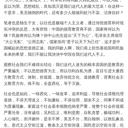
反以为荣。思想错乱，良知泯灭是我们这代人的最大悲哀！在这样一
个是非，美丑颠倒的时代，还有多少人能做到处污不染、洁身自好？
笔者也是独生子女，以往也是极端个人主义者，通过传统德育和对现
实冲突的反思，大有所悟：中国的德育教育再不抓，国家将何以为
继？民族将何以为继？孙中山先生提出“天下为公”，毛泽东主席倡导
“大公无私”、“公而忘私”，儒家崇尚“君子以天下为己任”，这才是中
国崛起的思想道德正途。我的同龄人啊，我们肩上担负着祖国和民族
未来的希望，我们不能让我泱泱中华毁在我们这代人手上。
观察社会我们不难得出结论：我们这代人迷失的根本原因的是教育的
严重偏失：不以思想德育为主，而以功利自私为诱，盲目引进大量西
方教育方式，体制，价值观，放弃传统文化、道德教育，背离社会主
义教育方向。殊不知，全盘西化，等于灭族。
社会也是如此，一味西化，一味改革，追求利益，导致社会漠视伦理
道德，不讲天理道义，不知廉耻，不讲信用，朋友不义，同事不和成
为普遍现象。家庭这个社会基本细胞也病变严重，使整个社会价值观
严重沦丧，没有诚信，见利忘义，唯利是图，自私贪婪，极端功利，
人心倾扎，崇洋媚外，是非不辨，美丑不分，黑白颠倒，以致乱象丛
生。形式主义空前泛滥，教条主义空前弥漫，国民意识空前冷漠，伦