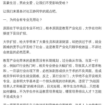
富豪生活，男欢女爱，让我们不受影响受啥？
让我们来逐条讨论王静同学的观点吧。
一、为何会有专业无用论？
原因在于毕业后专业不对口，根本原因是教育产业化后，大学在功利
驱使下盲目扩招。
大学扩招，给大学带来了大量生员和滚滚财源，却把供过于求，就业
困难的烫手山芋丢给了社会，这是教育产业化只顾学校效益，不讲社
会效益的必然恶果。
教育产业化带来的是教育没有长期规划，过分曲从市场。当某一行
业，例如IT行业热门时，相关专业便会大幅扩招，导致其人才需求饱
和，一旦该行业出现下滑，必然加剧形成供大于求的不良局面。造成
相关学科毕业生就业困难。反之，某行业冷门，大学绝不会开设相关
专业。这表明大学基本是一个彻头彻尾的功利机构。违背了“为祖国
培养人才和栋梁”的根本目的，目光短视，将学生当作商品，只想着
如何赚钱，不为学生作长远教育培养规划，哪里培养得出人才？怎能
不造成失业？
另一原因是超现实主义急功近利导致专业面狭窄。许多人上大学奉行