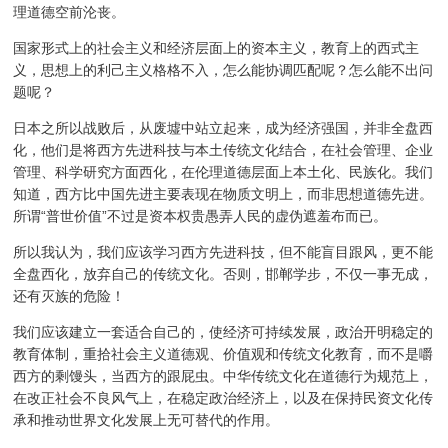
理道德空前沦丧。
国家形式上的社会主义和经济层面上的资本主义，教育上的西式主
义，思想上的利己主义格格不入，怎么能协调匹配呢？怎么能不出问
题呢？
日本之所以战败后，从废墟中站立起来，成为经济强国，并非全盘西
化，他们是将西方先进科技与本土传统文化结合，在社会管理、企业
管理、科学研究方面西化，在伦理道德层面上本土化、民族化。我们
知道，西方比中国先进主要表现在物质文明上，而非思想道德先进。
所谓“普世价值”不过是资本权贵愚弄人民的虚伪遮羞布而已。
所以我认为，我们应该学习西方先进科技，但不能盲目跟风，更不能
全盘西化，放弃自己的传统文化。否则，邯郸学步，不仅一事无成，
还有灭族的危险！
我们应该建立一套适合自己的，使经济可持续发展，政治开明稳定的
教育体制，重拾社会主义道德观、价值观和传统文化教育，而不是嚼
西方的剩馒头，当西方的跟屁虫。中华传统文化在道德行为规范上，
在改正社会不良风气上，在稳定政治经济上，以及在保持民资文化传
承和推动世界文化发展上无可替代的作用。