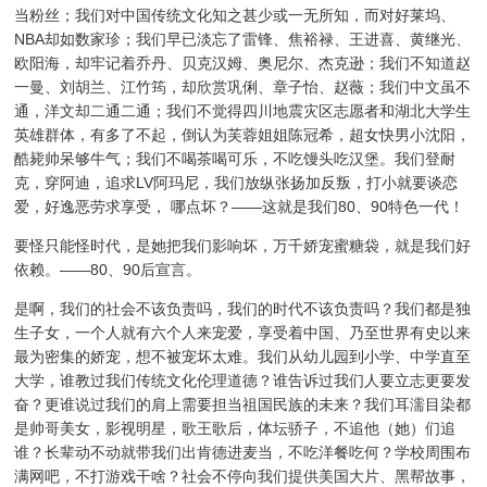
当粉丝；我们对中国传统文化知之甚少或一无所知，而对好莱坞、
NBA却如数家珍；我们早已淡忘了雷锋、焦裕禄、王进喜、黄继光、
欧阳海，却牢记着乔丹、贝克汉姆、奥尼尔、杰克逊；我们不知道赵
一曼、刘胡兰、江竹筠，却欣赏巩俐、章子怡、赵薇；我们中文虽不
通，洋文却二通二通；我们不觉得四川地震灾区志愿者和湖北大学生
英雄群体，有多了不起，倒认为芙蓉姐姐陈冠希，超女快男小沈阳，
酷毙帅呆够牛气；我们不喝茶喝可乐，不吃馒头吃汉堡。我们登耐
克，穿阿迪，追求LV阿玛尼，我们放纵张扬加反叛，打小就要谈恋
爱，好逸恶劳求享受， 哪点坏？——这就是我们80、90特色一代！
要怪只能怪时代，是她把我们影响坏，万千娇宠蜜糖袋，就是我们好
依赖。——80、90后宣言。
是啊，我们的社会不该负责吗，我们的时代不该负责吗？我们都是独
生子女，一个人就有六个人来宠爱，享受着中国、乃至世界有史以来
最为密集的娇宠，想不被宠坏太难。我们从幼儿园到小学、中学直至
大学，谁教过我们传统文化伦理道德？谁告诉过我们人要立志更要发
奋？更谁说过我们的肩上需要担当祖国民族的未来？我们耳濡目染都
是帅哥美女，影视明星，歌王歌后，体坛骄子，不追他（她）们追
谁？长辈动不动就带我们出肯德进麦当，不吃洋餐吃何？学校周围布
满网吧，不打游戏干啥？社会不停向我们提供美国大片、黑帮故事，