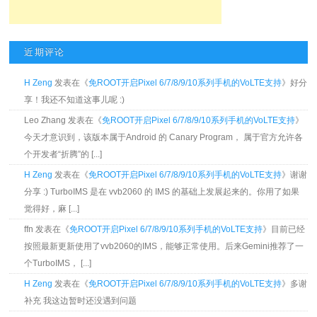
近期评论
H Zeng
发表在《
免ROOT开启Pixel 6/7/8/9/10系列手机的VoLTE支持
》好分
享！我还不知道这事儿呢 :)
Leo Zhang 发表在《
免ROOT开启Pixel 6/7/8/9/10系列手机的VoLTE支持
》
今天才意识到，该版本属于Android 的 Canary Program， 属于官方允许各
个开发者“折腾”的 [...]
H Zeng
发表在《
免ROOT开启Pixel 6/7/8/9/10系列手机的VoLTE支持
》谢谢
分享 :) TurboIMS 是在 vvb2060 的 IMS 的基础上发展起来的。你用了如果
觉得好，麻 [...]
ffn 发表在《
免ROOT开启Pixel 6/7/8/9/10系列手机的VoLTE支持
》目前已经
按照最新更新使用了vvb2060的IMS，能够正常使用。后来Gemini推荐了一
个TurboIMS， [...]
H Zeng
发表在《
免ROOT开启Pixel 6/7/8/9/10系列手机的VoLTE支持
》多谢
补充 我这边暂时还没遇到问题