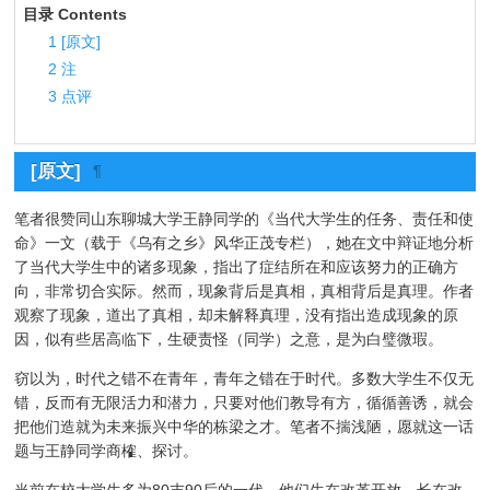
目录 Contents
1
[原文]
2
注
3
点评
[原文]
¶
笔者很赞同山东聊城大学王静同学的《当代大学生的任务、责任和使
命》一文（载于《乌有之乡》风华正茂专栏），她在文中辩证地分析
了当代大学生中的诸多现象，指出了症结所在和应该努力的正确方
向，非常切合实际。然而，现象背后是真相，真相背后是真理。作者
观察了现象，道出了真相，却未解释真理，没有指出造成现象的原
因，似有些居高临下，生硬责怪（同学）之意，是为白璧微瑕。
窃以为，时代之错不在青年，青年之错在于时代。多数大学生不仅无
错，反而有无限活力和潜力，只要对他们教导有方，循循善诱，就会
把他们造就为未来振兴中华的栋梁之才。笔者不揣浅陋，愿就这一话
题与王静同学商榷、探讨。
当前在校大学生多为80末90后的一代，他们生在改革开放，长在改