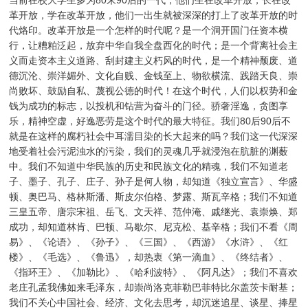
革开放，学在改革开放，他们一出生就被深深的打上了改革开放的时
代烙印。改革开放是一个怎样的时代呢？是一个洞开国门任资本横
行，让糟粕泛起，放弃中华自我全盘西化的时代；是一个背离社会主
义而走资本主义道路、刮封建主义朽风的时代，是一个精神颓废、道
德沉沦、崇洋媚外、文化自贱、金钱至上、物欲横流、践踏天良、崇
尚败坏、鼓励自私、蔑视公德的时代！在这个时代，人们以权势和金
钱为成功的标志，以投机和钻营为奋斗的门径。骄奢淫逸，贪图享
乐，精神空虚，好逸恶劳是这个时代的最大特征。我们80后90后不
就是在这样的腐朽社会中耳濡目染的长大起来的吗？我们这一代深深
地受着社会污泥浊水的污染，我们的灵魂几乎就浸泡在肮脏的渊薮
中。我们不知道中华民族的历史和民族文化的精魂，我们不知道老
子、墨子、孔子、庄子、孙子是何人物，却知道《独立宣言》、华盛
顿、奥巴马、格林斯潘、斯皮尔伯格、梦露、斯瓦辛格；我们不知道
三皇五帝、唐宗宋祖、岳飞、文天祥、范仲淹、戚继光、袁崇焕、郑
成功，却知道林肯、巴顿、马歇尔、尼克松、基辛格；我们不看《周
易》、《论语》、《孙子》、《三国》、《西游》《水浒》、《红
楼》、《毛选》、《鲁迅》，却热衷《第一滴血》、《终结者》、
《指环王》、《加勒比》、《哈利波特》、《阿凡达》；我们不喜欢
老庄孔孟我佛如来毛泽东，却崇尚洛克菲勒巴菲特比尔盖茨卡耐基；
我们不关心中国社会、经济、文化去思考，却沉迷追星、谈星、捧星