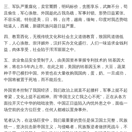
三、军队严重腐化，卖官鬻爵，明码标价，贪图享乐，武舞不分，苟
且偷生，军心涣散。外国趁此占我岛礁，军事封锁。形势日益紧张。
不容乐观。特别是美，日，韩，台湾，越南，缅甸，印度对我态势咄
咄逼人，西藏，新疆民族问题日益严重。
四、教育西化，无视传统文化和社会主义道德教育，致国民道德低
下，人心涣散。崇洋媚外，汉奸买办文化盛行。人们一味追求金钱利
益，肉体享受，社会陷于浑浑噩噩之中。
五、农业食品安全受制于人，由美国资本掌握专利技术的 转基因大
米，将在3-5年内上市。在此之前，美国的转基因玉米，大豆，蔬菜
种子早已横扫中国。外资也在大量收购我国肉，蛋，奶。一旦成功，
中国将被置于死地，而不能后生。
外国资本控制了我国经济，我们政治上就直不起腰杆，军事上挺不起
脊梁，文化上提不起精神。而“帝国主义亡我之心不死”，正在从各方
面拉开灭亡中华的咄咄攻势。中国正日益陷入内忧外患之中，面临一
场空前的全方位巨变，任何人都难以置身事外。
笔者认为，在这场巨变中，我们最重要的责任是保卫国土完整，民族
统一，坚决抗击新帝国主义，与侵略者，民族叛逆者做拼死战斗，不