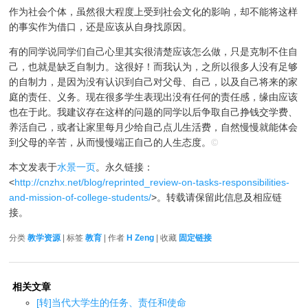
作为社会个体，虽然很大程度上受到社会文化的影响，却不能将这样
的事实作为借口，还是应该从自身找原因。
有的同学说同学们自己心里其实很清楚应该怎么做，只是克制不住自
己，也就是缺乏自制力。这很好！而我认为，之所以很多人没有足够
的自制力，是因为没有认识到自己对父母、自己，以及自己将来的家
庭的责任、义务。现在很多学生表现出没有任何的责任感，缘由应该
也在于此。我建议存在这样的问题的同学以后争取自己挣钱交学费、
养活自己，或者让家里每月少给自己点儿生活费，自然慢慢就能体会
到父母的辛苦，从而慢慢端正自己的人生态度。
©
本文发表于
水景一页
。永久链接：
<
http://cnzhx.net/blog/reprinted_review-on-tasks-responsibilities-
and-mission-of-college-students/
>。转载请保留此信息及相应链
接。
分类
教学资源
| 标签
教育
| 作者
H Zeng
| 收藏
固定链接
相关文章
[转]当代大学生的任务、责任和使命