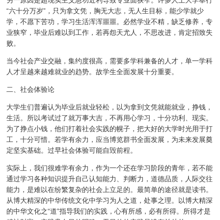
“六十分万岁”，只为拿文凭，胸无大志，无人生目标，能少学就少
学，不愿下苦功，学习生活浑浑噩噩。必然学业不精，缺乏修养，专
业狭窄，毕业后难以到工作，若再怨天尤人，不思改进，肯定招致失
败。
当今社会产业交融，集约度很高，需要多学科兼备的人才，单一学科
人才呈越来越难就业的趋势。故学生全面发展十分重要。
二、社会体验论
大学生们普遍认为毕业后就业轻松，以为拿到文凭就能就业，挣钱，
生活。所以考试过了就万事大吉，不再用心学习，十分功利、现实。
为了挣点小钱，他们打着社会实践的幌子，把大好的大学时光用于打
工，十分可惜。若学有余力，应当博览群书全面发展，为未来发展奠
定坚实基础。过早社会体验可能自毁前程。
实际上，我们很难学有余力，作为一个还在学习阶段的青年，若不能
通过学习各种知识提升自己认知能力、判断力，道德品质，人际交往
能力，是难以在纷繁复杂的社会上立足的。最简单的途径就是读书。
从博大精深的中华传统文化中学习为人之道，处事之理。以博大精深
的中华文化之“道”指导我们的实践，心有所感，必有所得。所得才是