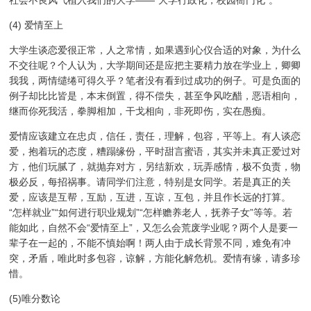
(4) 爱情至上
大学生谈恋爱很正常，人之常情，如果遇到心仪合适的对象，为什么
不交往呢？个人认为，大学期间还是应把主要精力放在学业上，卿卿
我我，两情缱绻可得久乎？笔者没有看到过成功的例子。可是负面的
例子却比比皆是，本末倒置，得不偿失，甚至争风吃醋，恶语相向，
继而你死我活，拳脚相加，干戈相向，非死即伤，实在愚痴。
爱情应该建立在忠贞，信任，责任，理解，包容，平等上。有人谈恋
爱，抱着玩的态度，糟蹋缘份，平时甜言蜜语，其实并未真正爱过对
方，他们玩腻了，就抛弃对方，另结新欢，玩弄感情，极不负责，物
极必反，每招祸事。请同学们注意，特别是女同学。若是真正的关
爱，应该是互帮，互励，互进，互谅，互包，并且作长远的打算。
“怎样就业”“如何进行职业规划”“怎样赡养老人，抚养子女”等等。若
能如此，自然不会“爱情至上”，又怎么会荒废学业呢？两个人是要一
辈子在一起的，不能不慎始啊！两人由于成长背景不同，难免有冲
突，矛盾，唯此时多包容，谅解，方能化解危机。爱情有缘，请多珍
惜。
(5)唯分数论