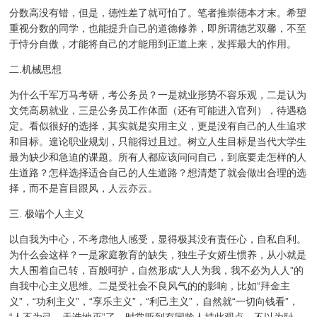
分数高没有错，但是，德性差了就可怕了。笔者推崇德本才末。希望
重视分数的同学，也能提升自己的道德修养，即所谓德艺双馨，不至
于恃分自傲，才能将自己的才能用到正道上来，发挥最大的作用。
二.机械思想
为什么千军万马考研，考公务员？一是就业形势不容乐观，二是认为
文凭高易就业，三是公务员工作体面（还有可能进入官列），待遇稳
定。看似很好的选择，其实就是实用主义，更是没有自己的人生追求
和目标。遑论职业规划，只能得过且过。树立人生目标是当代大学生
最为缺少和急迫的课题。所有人都应该问问自己，到底要走怎样的人
生道路？怎样选择适合自己的人生道路？想清楚了就会做出合理的选
择，而不是盲目跟风，人云亦云。
三. 极端个人主义
以自我为中心，不考虑他人感受，显得极其没有责任心，自私自利。
为什么会这样？一是家庭教育的缺失，独生子女娇生惯养，从小就是
大人围着自己转，百般呵护，自然形成“人人为我，我不必为人人”的
自我中心主义思维。二是受社会不良风气的的影响，比如“拜金主
义”，“功利主义”，“享乐主义”，“利己主义”，自然就“一切向钱看”，
“人不为己，天诛地灭”了。时常听到有同龄人持此观点，不以为耻，