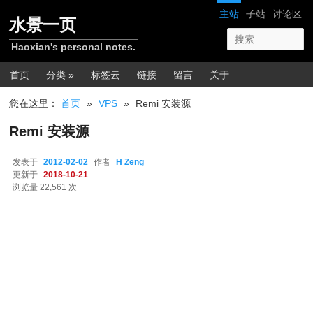
跳转至正文
网站导航
主站
子站
讨论区
水景一页
Haoxian's personal notes.
主菜单
首页
分类 »
标签云
链接
留言
关于
您在这里：
首页
»
VPS
»
Remi 安装源
Remi 安装源
发表于
2012-02-02
作者
H Zeng
更新于
2018-10-21
浏览量 22,561 次