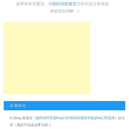
如果您有话要说，请
到讨论区留言
并给出此文章链接。
谢谢您的理解 :-)
近期评论
H Zeng
发表在《
免ROOT开启Pixel 6/7/8/9/10系列手机的VoLTE支持
》好分
享！我还不知道这事儿呢 :)