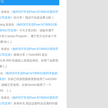
评论
g
发表在《
免ROOT开启Pixel 6/7/8/9/10系列手
LTE支持
》好分享！我还不知道这事儿呢 :)
Zhang 发表在《
免ROOT开启Pixel 6/7/8/9/10系
VoLTE支持
》今天才意识到，该版本属于
oid 的 Canary Program， 属于官方允许各个开
”的 [...]
g
发表在《
免ROOT开启Pixel 6/7/8/9/10系列手
LTE支持
》谢谢分享 :) TurboIMS 是在
060 的 IMS 的基础上发展起来的。你用了如果觉
[...]
发表在《
免ROOT开启Pixel 6/7/8/9/10系列手机的
E支持
》目前已经按照最新更新使用了vvb2060
S，能够正常使用。后来Gemini推荐了一个
S， [...]
g
发表在《
免ROOT开启Pixel 6/7/8/9/10系列手
LTE支持
》多谢补充 我这边暂时还没遇到问题