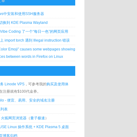
文章
ows中安装和使用SSH服务器
到 KDE Plasma Wayland
Vibe Coding 了一个“每日一色”的网页应用
 上 import torch 遇到 Illegal instruction 错误
Color Emoji” causes some webpages showing
ces between words in Firefox on Linux
务 Linode VPS
，可参考我的
购买及使用体
在注册就有$100代金券。
silo - 便宜、易用、安全的域名注册
客列表
lla 火狐网页浏览器
（
量子极速
）
USE Linux 操作系统 + KDE Plasma 5 桌面
页博客归档