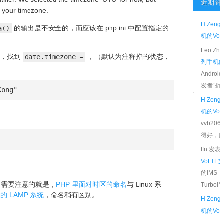
近期
t your timezone.
H Zen
a()
的输出是不安全的，而应该在 php.ini 中配置指定的
机的Vo
Leo 
文件，找到
date.timezone =
，（默认为注释掉的状态，
列手机的
：
Andr
发者“折腾
Kong"
H Zen
机的Vo
vvb2
得好，麻 
ffn 
VoLT
的IM
。需要注意的就是，
PHP 里面对时区的命名
与 Linux 系
TurboIM
 的 LAMP 系统
，命名稍有区别。
H Zen
机的Vo