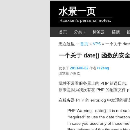
跳转至正文
水景一页
Haoxian's personal notes.
主菜单
首页
分类 »
标签云
链接
您在这里：
首页
»
VPS
»
一个关于 dat
一个关于 date() 函数的安
发表于
2013-06-02
作者
H Zeng
2013-06-02
浏览量 746 次
我并不常看服务器上的 PHP 错误日志
原来是因为我没有在 PHP 的配置文件 ph
在服务器 PHP 的 error.log 中发现
PHP Warning: date(): It is not saf
*required* to use the date.timezon
In case you used any of those meth
likely misspelled the timezone ide