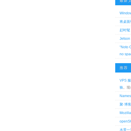
最新
Wind
将桌面切换
赶时髦 
Jetson
“Noto 
no spa
推荐
VPS 服
验
。现
Name
聚·博
Mozi
openS
水景一