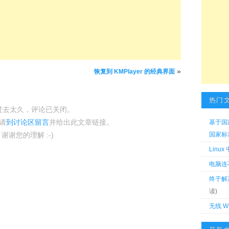
»
恢复到 KMPlayer 的经典界面
热门
过去太久，评论已关闭。
请
到讨论区留言
并给出此文章链接。
基于国
谢谢您的理解 :-)
国家标准 
Linu
电脑连
终于解
读)
无线 W