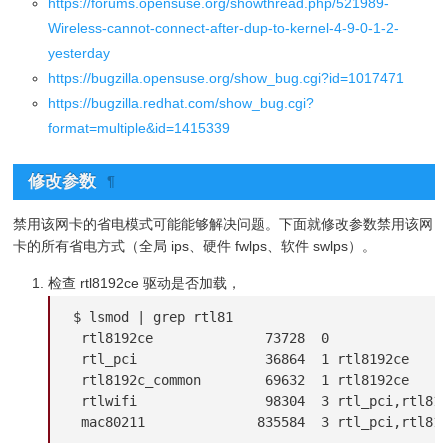
https://forums.opensuse.org/showthread.php/521989-
Wireless-cannot-connect-after-dup-to-kernel-4-9-0-1-2-
yesterday
https://bugzilla.opensuse.org/show_bug.cgi?id=1017471
https://bugzilla.redhat.com/show_bug.cgi?
format=multiple&id=1415339
修改参数
¶
禁用该网卡的省电模式可能能够解决问题。下面就修改参数禁用该网
卡的所有省电方式（全局 ips、硬件 fwlps、软件 swlps）。
检查 rtl8192ce 驱动是否加载，
$ lsmod | grep rtl81

 rtl8192ce              73728  0

 rtl_pci                36864  1 rtl8192ce

 rtl8192c_common        69632  1 rtl8192ce

 rtlwifi                98304  3 rtl_pci,rtl819
 mac80211              835584  3 rtl_pci,rtl81