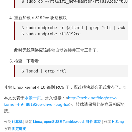
$ sudo cp ~/rtlwifi_new-master/rtl8192ce/rtl81
重新加载 rtl8192ce 驱动模块，
$ sudo modprobe -r $(lsmod | grep ^rtl | awk '{
$ sudo modprobe rtl8192ce
此时无线网络应该能够自动连接并正常工作了。
检查一下看看，
$ lsmod | grep ^rtl
其实 Linux kernel 4.10 都到 RC5 了，应该很快就会正式发布了。
©
本文发表于
水景一页
。永久链接：<
http://cnzhx.net/blog/ostw-
kernel-4-9-rtl8192ce-driver-bug-fix/
>。转载请保留此信息及相应链
接。
分类
计算机
| 标签
Linux
,
openSUSE Tumbleweed
,
网卡
,
驱动
| 作者
H Zeng
|
收藏
固定链接