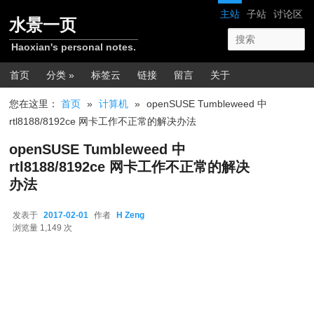
跳转至正文
网站导航
主站
子站
讨论区
水景一页
Haoxian's personal notes.
主菜单
首页
分类 »
标签云
链接
留言
关于
您在这里：
首页
»
计算机
»
openSUSE Tumbleweed 中
rtl8188/8192ce 网卡工作不正常的解决办法
openSUSE Tumbleweed 中
rtl8188/8192ce 网卡工作不正常的解决
办法
发表于
2017-02-01
作者
H Zeng
2017-02-01
浏览量 1,149 次