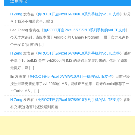
近期评论
H Zeng
发表在《
免ROOT开启Pixel 6/7/8/9/10系列手机的VoLTE支持
》好分
享！我还不知道这事儿呢 :)
Leo Zhang 发表在《
免ROOT开启Pixel 6/7/8/9/10系列手机的VoLTE支持
》
今天才意识到，该版本属于Android 的 Canary Program， 属于官方允许各
个开发者“折腾”的 [...]
H Zeng
发表在《
免ROOT开启Pixel 6/7/8/9/10系列手机的VoLTE支持
》谢谢
分享 :) TurboIMS 是在 vvb2060 的 IMS 的基础上发展起来的。你用了如果
觉得好，麻 [...]
ffn 发表在《
免ROOT开启Pixel 6/7/8/9/10系列手机的VoLTE支持
》目前已经
按照最新更新使用了vvb2060的IMS，能够正常使用。后来Gemini推荐了一
个TurboIMS， [...]
H Zeng
发表在《
免ROOT开启Pixel 6/7/8/9/10系列手机的VoLTE支持
》多谢
补充 我这边暂时还没遇到问题