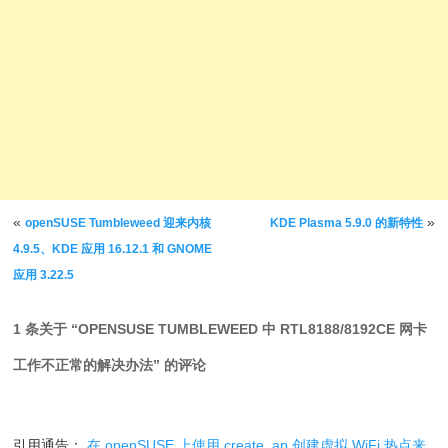
文章导航
«
»
openSUSE Tumbleweed 迎来内核
KDE Plasma 5.9.0 的新特性
4.9.5、KDE 应用 16.12.1 和 GNOME
应用 3.22.5
1 条关于 “
OPENSUSE TUMBLEWEED 中 RTL8188/8192CE 网卡
工作不正常的解决办法
” 的评论
引用通告：
在 openSUSE 上使用 create_ap 创建虚拟 WiFi 热点来